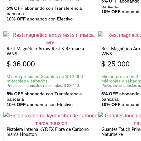
Precio sin impuestos nacionales:
$
51.350
5% OFF
abonando c
bancaria
5% OFF
abonando con Transferencia
10% OFF
abonando 
bancaria
10% OFF
abonando con Efectivo
Rest Magnético Arrow Rest S-RE marca
Rest Magnético Arr
WNS
WNS
$
36.000
$
25.000
Mismo precio en 3 cuotas de
$
12.000
Mismo precio en 3 
miércoles y sábados
miércoles y sábado
Precio sin impuestos nacionales:
$
28.440
Precio sin impuestos n
5% OFF
abonando con Transferencia
5% OFF
abonando c
bancaria
bancaria
10% OFF
abonando con Efectivo
10% OFF
abonando 
Pistolera Interna KYDEX Fibra de Carbono
Guantes Touch Prim
marca Houston
Naturheike