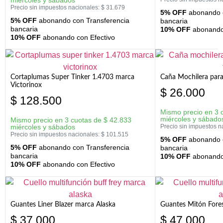
Precio sin impuestos nacionales:
$
31.679
5% OFF
abonando c
5% OFF
abonando con Transferencia
bancaria
bancaria
10% OFF
abonando 
10% OFF
abonando con Efectivo
Cortaplumas Super Tinker 1.4703 marca
Caña Mochilera para
Victorinox
$
26.000
$
128.500
Mismo precio en 3 
miércoles y sábado
Mismo precio en 3 cuotas de
$
42.833
miércoles y sábados
Precio sin impuestos n
Precio sin impuestos nacionales:
$
101.515
5% OFF
abonando c
5% OFF
abonando con Transferencia
bancaria
bancaria
10% OFF
abonando 
10% OFF
abonando con Efectivo
Guantes Liner Blazer marca Alaska
Guantes Mitón Fores
$
37.000
$
47.000