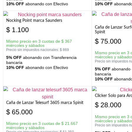
10% OFF
abonando con Efectivo
10% OFF
abonando 
Nocking Point marca Saunders
Caña de Lanzar Sur
$
1.100
Spinit
$
75.000
Mismo precio en 3 cuotas de
$
367
miércoles y sábados
Precio sin impuestos nacionales:
$
869
Mismo precio en 3 
miércoles y sábado
5% OFF
abonando con Transferencia
Precio sin impuestos n
bancaria
10% OFF
abonando con Efectivo
5% OFF
abonando c
bancaria
10% OFF
abonando 
Clicker Solo para A
Caña de Lanzar Telesurf 3605 marca Spinit
$
28.000
$
65.000
Mismo precio en 3 
miércoles y sábado
Mismo precio en 3 cuotas de
$
21.667
Precio sin impuestos n
miércoles y sábados