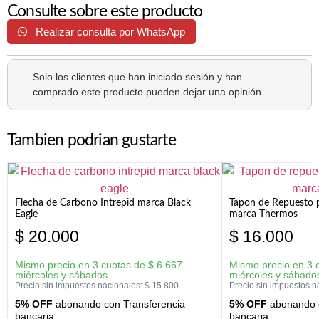
Consulte sobre este producto
Realizar consulta por WhatsApp
Solo los clientes que han iniciado sesión y han
comprado este producto pueden dejar una opinión.
Tambien podrian gustarte
Flecha de Carbono Intrepid marca Black
Tapon de Repuesto p
Eagle
marca Thermos
$
20.000
$
16.000
Mismo precio en 3 cuotas de
$
6.667
Mismo precio en 3 
miércoles y sábados
miércoles y sábado
Precio sin impuestos nacionales:
$
15.800
Precio sin impuestos n
5% OFF
abonando con Transferencia
5% OFF
abonando c
bancaria
bancaria