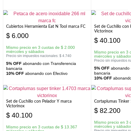
Cubiertos Herramienta Eat N Tool marca FC
Set de Cuchillo con 
Victorinox
$
6.000
$
40.100
Mismo precio en 3 cuotas de
$
2.000
miércoles y sábados
Mismo precio en 3 
Precio sin impuestos nacionales:
$
4.740
miércoles y sábado
Precio sin impuestos n
5% OFF
abonando con Transferencia
5% OFF
abonando c
bancaria
bancaria
10% OFF
abonando con Efectivo
10% OFF
abonando 
Set de Cuchillo con Pelador Y marca
Cortaplumas Tinker 
Victorinox
$
82.200
$
40.100
Mismo precio en 3 
miércoles y sábado
Mismo precio en 3 cuotas de
$
13.367
miércoles y sábados
Precio sin impuestos n