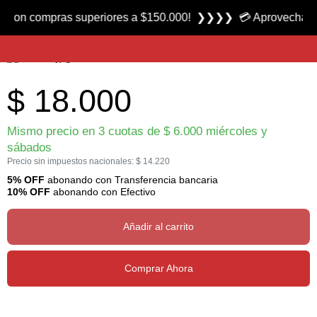
Producto nuevo
 compras superiores a $150.000! ❯❯❯❯ 💳 Aprovecha las 3 cuo
Inflador 12 Volt marca Broksol
$
18.000
Mismo precio en 3 cuotas de
$
6.000
miércoles y
sábados
Precio sin impuestos nacionales:
$
14.220
5% OFF
abonando con Transferencia bancaria
10% OFF
abonando con Efectivo
Añadir al carrito
Comprar Ahora