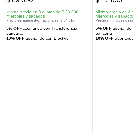
$
69.000
$
47.000
Mismo precio en 3 cuotas de
$
23.000
Mismo precio en 3 
miércoles y sábados
miércoles y sábado
Precio sin impuestos nacionales:
$
54.510
Precio sin impuestos n
5% OFF
abonando con Transferencia
5% OFF
abonando c
bancaria
bancaria
10% OFF
abonando con Efectivo
10% OFF
abonando 