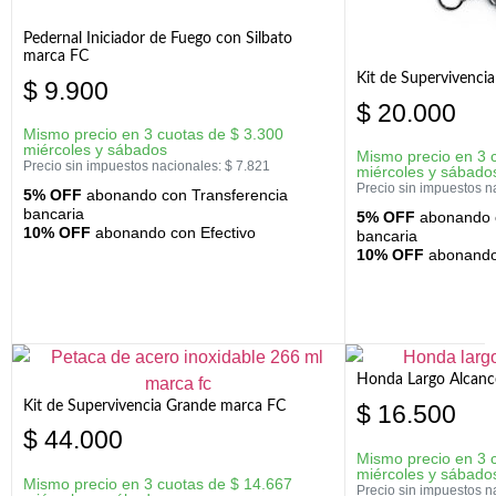
Pedernal Iniciador de Fuego con Silbato
marca FC
Kit de Supervivenc
$
9.900
$
20.000
Mismo precio en 3 cuotas de
$
3.300
miércoles y sábados
Mismo precio en 3 
Precio sin impuestos nacionales:
$
7.821
miércoles y sábado
Precio sin impuestos n
5% OFF
abonando con Transferencia
bancaria
5% OFF
abonando c
10% OFF
abonando con Efectivo
bancaria
10% OFF
abonando 
Honda Largo Alcanc
Kit de Supervivencia Grande marca FC
$
16.500
$
44.000
Mismo precio en 3 
miércoles y sábado
Mismo precio en 3 cuotas de
$
14.667
Precio sin impuestos n