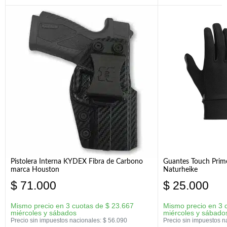
Pistolera Interna KYDEX Fibra de Carbono
Guantes Touch Prim
marca Houston
Naturheike
$
71.000
$
25.000
Mismo precio en 3 cuotas de
$
23.667
Mismo precio en 3 
miércoles y sábados
miércoles y sábado
Precio sin impuestos nacionales:
$
56.090
Precio sin impuestos n