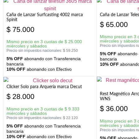
Caña de Lanzar Surfcasting 4002 marca
Caña de Lanzar Tele
Spinit
$
65.000
$
75.000
Mismo precio en 3 
miércoles y sábado
Mismo precio en 3 cuotas de
$
25.000
miércoles y sábados
Precio sin impuestos n
Precio sin impuestos nacionales:
$
59.250
5% OFF
abonando c
5% OFF
abonando con Transferencia
bancaria
bancaria
10% OFF
abonando 
10% OFF
abonando con Efectivo
Clicker Solo para Arquería marca Decut
Rest Magnético Arr
$
28.000
WNS
$
36.000
Mismo precio en 3 cuotas de
$
9.333
miércoles y sábados
Precio sin impuestos nacionales:
$
22.120
Mismo precio en 3 
miércoles y sábado
5% OFF
abonando con Transferencia
Precio sin impuestos n
bancaria
10% OFF
abonando con Efectivo
5% OFF
abonando c