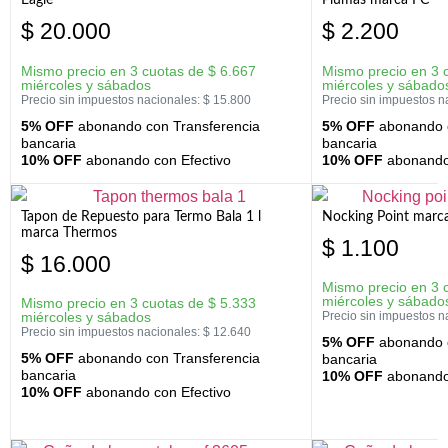
Eagle
Plumas marca FC
$
20.000
$
2.200
Mismo precio en 3 cuotas de
$
6.667
Mismo precio en 3 
miércoles y sábados
miércoles y sábado
Precio sin impuestos nacionales:
$
15.800
Precio sin impuestos n
5% OFF
abonando con Transferencia
5% OFF
abonando c
bancaria
bancaria
10% OFF
abonando con Efectivo
10% OFF
abonando 
Tapon de Repuesto para Termo Bala 1 l
Nocking Point marc
marca Thermos
$
1.100
$
16.000
Mismo precio en 3 
miércoles y sábado
Mismo precio en 3 cuotas de
$
5.333
miércoles y sábados
Precio sin impuestos n
Precio sin impuestos nacionales:
$
12.640
5% OFF
abonando c
5% OFF
abonando con Transferencia
bancaria
bancaria
10% OFF
abonando 
10% OFF
abonando con Efectivo