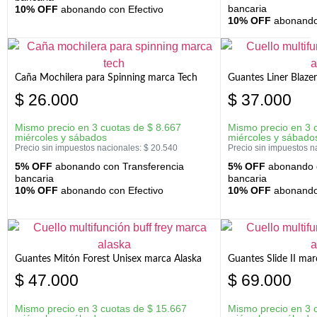
bancaria
10% OFF
abonando con Efectivo
10% OFF
abonando 
Caña Mochilera para Spinning marca Tech
Guantes Liner Blaze
$
26.000
$
37.000
Mismo precio en 3 cuotas de
$
8.667
Mismo precio en 3 
miércoles y sábados
miércoles y sábado
Precio sin impuestos nacionales:
$
20.540
Precio sin impuestos n
5% OFF
abonando con Transferencia
5% OFF
abonando c
bancaria
bancaria
10% OFF
abonando con Efectivo
10% OFF
abonando 
Guantes Mitón Forest Unisex marca Alaska
Guantes Slide II mar
$
47.000
$
69.000
Mismo precio en 3 cuotas de
$
15.667
Mismo precio en 3 