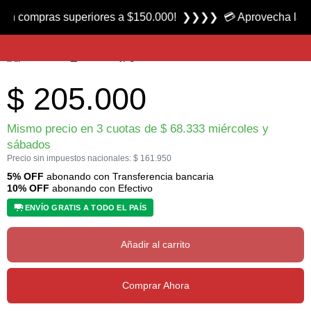
Producto nuevo
n compras superiores a $150.000! ❯❯❯❯ 💳 Aprovecha las 3 cu
Funda para Arma Larga con Mira 1511-01marca Plano
$
205.000
Mismo precio en 3 cuotas de
$
68.333
miércoles y
sábados
Precio sin impuestos nacionales:
$
161.950
5% OFF
abonando con Transferencia bancaria
10% OFF
abonando con Efectivo
ENVÍO GRATIS A TODO EL PAÍS
Añadir al carrito
Comprar Ahora