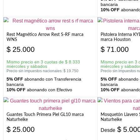
bancaria
10% OFF
abonando 
Rest Magnético Arrow Rest S-RF marca
Pistolera Interna K
WNS
marca Houston
$
25.000
$
71.000
Mismo precio en 3 cuotas de
$
8.333
Mismo precio en 3 
miércoles y sábados
miércoles y sábado
Precio sin impuestos nacionales:
$
19.750
Precio sin impuestos n
5% OFF
abonando con Transferencia
5% OFF
abonando c
bancaria
bancaria
10% OFF
abonando con Efectivo
10% OFF
abonando 
Guantes Touch Primera Piel GL10 marca
Mosquetón Llavero 
Naturheike
Naturheike
$
25.000
$
5.00
Desde