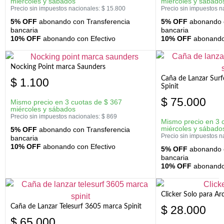
miércoles y sábados
miércoles y sábado
Precio sin impuestos nacionales:
$
15.800
Precio sin impuestos n
5% OFF
abonando con Transferencia
5% OFF
abonando c
bancaria
bancaria
10% OFF
abonando con Efectivo
10% OFF
abonando 
Nocking Point marca Saunders
Caña de Lanzar Sur
$
1.100
Spinit
$
75.000
Mismo precio en 3 cuotas de
$
367
miércoles y sábados
Precio sin impuestos nacionales:
$
869
Mismo precio en 3 
miércoles y sábado
5% OFF
abonando con Transferencia
Precio sin impuestos n
bancaria
10% OFF
abonando con Efectivo
5% OFF
abonando c
bancaria
10% OFF
abonando 
Clicker Solo para A
Caña de Lanzar Telesurf 3605 marca Spinit
$
28.000
$
65.000