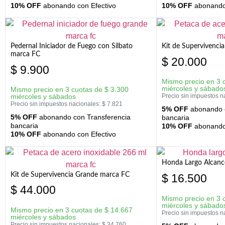
10% OFF
abonando con Efectivo
10% OFF
abonando 
Pedernal Iniciador de Fuego con Silbato
Kit de Supervivenc
marca FC
$
20.000
$
9.900
Mismo precio en 3 
miércoles y sábado
Mismo precio en 3 cuotas de
$
3.300
miércoles y sábados
Precio sin impuestos n
Precio sin impuestos nacionales:
$
7.821
5% OFF
abonando c
5% OFF
abonando con Transferencia
bancaria
bancaria
10% OFF
abonando 
10% OFF
abonando con Efectivo
Honda Largo Alcanc
Kit de Supervivencia Grande marca FC
$
16.500
$
44.000
Mismo precio en 3 
miércoles y sábado
Mismo precio en 3 cuotas de
$
14.667
Precio sin impuestos n
miércoles y sábados
Precio sin impuestos nacionales:
$
34.760