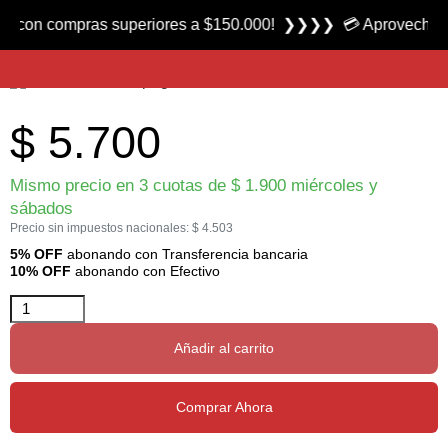
Producto nuevo
 compras superiores a $150.000! ❯❯❯❯ 💳 Aprovecha las 3 cu
Flecha de Fibra de Vidrio 630 marca Nux
$
5.700
Mismo precio en 3 cuotas de
$
1.900
miércoles y
sábados
Precio sin impuestos nacionales:
$
4.503
5% OFF
abonando con Transferencia bancaria
10% OFF
abonando con Efectivo
Añadir al carrito
Comprar Ahora