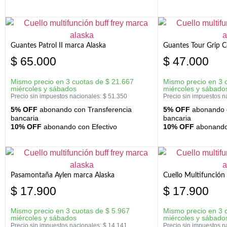
Guantes Patrol II marca Alaska
Guantes Tour Grip C
$
65.000
$
47.000
Mismo precio en 3 cuotas de
$
21.667
Mismo precio en 3 
miércoles y sábados
miércoles y sábado
Precio sin impuestos nacionales:
$
51.350
Precio sin impuestos n
5% OFF
abonando con Transferencia
5% OFF
abonando c
bancaria
bancaria
10% OFF
abonando con Efectivo
10% OFF
abonando 
Pasamontaña Aylen marca Alaska
Cuello Multifunción
$
17.900
$
17.900
Mismo precio en 3 cuotas de
$
5.967
Mismo precio en 3 
miércoles y sábados
miércoles y sábado
Precio sin impuestos nacionales:
$
14.141
Precio sin impuestos n