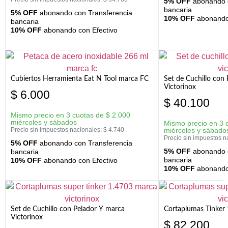
5% OFF
abonando c
bancaria
5% OFF
abonando con Transferencia
10% OFF
abonando 
bancaria
10% OFF
abonando con Efectivo
Cubiertos Herramienta Eat N Tool marca FC
Set de Cuchillo con 
Victorinox
$
6.000
$
40.100
Mismo precio en 3 cuotas de
$
2.000
miércoles y sábados
Mismo precio en 3 
Precio sin impuestos nacionales:
$
4.740
miércoles y sábado
Precio sin impuestos n
5% OFF
abonando con Transferencia
5% OFF
abonando c
bancaria
bancaria
10% OFF
abonando con Efectivo
10% OFF
abonando 
Set de Cuchillo con Pelador Y marca
Cortaplumas Tinker 
Victorinox
$
82.200