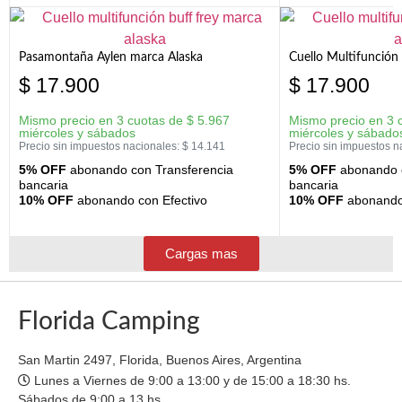
Pasamontaña Aylen marca Alaska
Cuello Multifunción
$
17.900
$
17.900
Mismo precio en 3 cuotas de
$
5.967
Mismo precio en 3 
miércoles y sábados
miércoles y sábado
Precio sin impuestos nacionales:
$
14.141
Precio sin impuestos n
5% OFF
abonando con Transferencia
5% OFF
abonando c
bancaria
bancaria
10% OFF
abonando con Efectivo
10% OFF
abonando 
Cargas mas
Florida Camping
San Martin 2497, Florida, Buenos Aires, Argentina
Lunes a Viernes de 9:00 a 13:00 y de 15:00 a 18:30 hs.
Sábados de 9:00 a 13 hs.