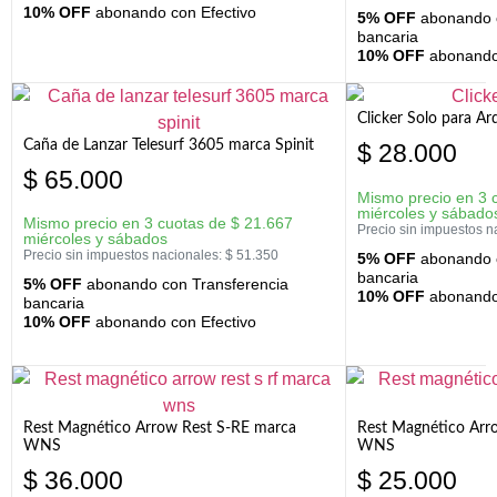
10% OFF
abonando con Efectivo
5% OFF
abonando c
bancaria
10% OFF
abonando 
Clicker Solo para A
Caña de Lanzar Telesurf 3605 marca Spinit
$
28.000
$
65.000
Mismo precio en 3 
miércoles y sábado
Mismo precio en 3 cuotas de
$
21.667
Precio sin impuestos n
miércoles y sábados
Precio sin impuestos nacionales:
$
51.350
5% OFF
abonando c
bancaria
5% OFF
abonando con Transferencia
10% OFF
abonando 
bancaria
10% OFF
abonando con Efectivo
Rest Magnético Arrow Rest S-RE marca
Rest Magnético Arr
WNS
WNS
$
36.000
$
25.000