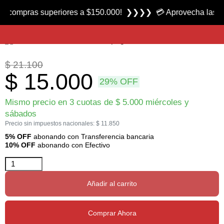
Producto nuevo
pras superiores a $150.000! ❯❯❯❯ 💳 Aprovecha las 3 cuotas
Dardo para Ballesta marca Nux
$
21.100
$
15.000
29% OFF
Mismo precio en 3 cuotas de
$
5.000
miércoles y
sábados
Precio sin impuestos nacionales:
$
11.850
5% OFF
abonando con Transferencia bancaria
10% OFF
abonando con Efectivo
Añadir al carrito
Comprar Ahora