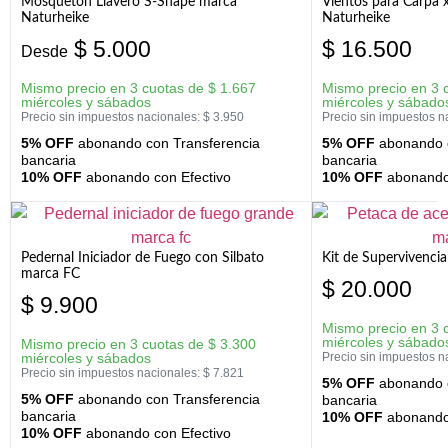
Mosquetón Llavero S-Shape marca
Vientos para Carpa 
Naturheike
Naturheike
$
5.000
$
16.500
Desde
Mismo precio en 3 cuotas de
$
1.667
Mismo precio en 3 
miércoles y sábados
miércoles y sábado
Precio sin impuestos nacionales:
$
3.950
Precio sin impuestos n
5% OFF
abonando con Transferencia
5% OFF
abonando c
bancaria
bancaria
10% OFF
abonando con Efectivo
10% OFF
abonando 
Pedernal Iniciador de Fuego con Silbato
Kit de Supervivenc
marca FC
$
20.000
$
9.900
Mismo precio en 3 
miércoles y sábado
Mismo precio en 3 cuotas de
$
3.300
miércoles y sábados
Precio sin impuestos n
Precio sin impuestos nacionales:
$
7.821
5% OFF
abonando c
5% OFF
abonando con Transferencia
bancaria
bancaria
10% OFF
abonando 
10% OFF
abonando con Efectivo