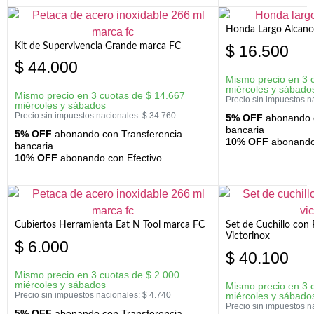
Honda Largo Alcanc
Kit de Supervivencia Grande marca FC
$
16.500
$
44.000
Mismo precio en 3 
miércoles y sábado
Mismo precio en 3 cuotas de
$
14.667
Precio sin impuestos n
miércoles y sábados
Precio sin impuestos nacionales:
$
34.760
5% OFF
abonando c
bancaria
5% OFF
abonando con Transferencia
10% OFF
abonando 
bancaria
10% OFF
abonando con Efectivo
Cubiertos Herramienta Eat N Tool marca FC
Set de Cuchillo con 
Victorinox
$
6.000
$
40.100
Mismo precio en 3 cuotas de
$
2.000
miércoles y sábados
Mismo precio en 3 
Precio sin impuestos nacionales:
$
4.740
miércoles y sábado
Precio sin impuestos n
5% OFF
abonando con Transferencia