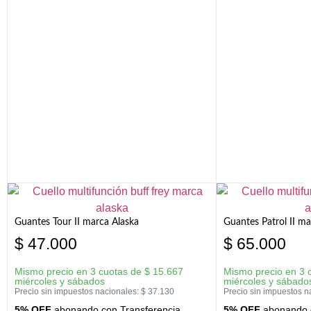
Guantes Tour II marca Alaska
Guantes Patrol II ma
$
47.000
$
65.000
Mismo precio en 3 cuotas de
$
15.667
Mismo precio en 3 
miércoles y sábados
miércoles y sábado
Precio sin impuestos nacionales:
$
37.130
Precio sin impuestos n
5% OFF
abonando con Transferencia
5% OFF
abonando c