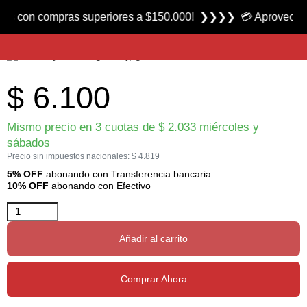
Producto nuevo
on compras superiores a $150.000! ❯❯❯❯ 💳 Aprovecha las 3 c
Fine and Dry Dubbing marca Spirit River
$
6.100
Mismo precio en 3 cuotas de
$
2.033
miércoles y
sábados
Precio sin impuestos nacionales:
$
4.819
5% OFF
abonando con Transferencia bancaria
10% OFF
abonando con Efectivo
Añadir al carrito
Comprar Ahora