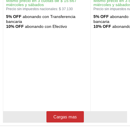
Mismo precio en 3 cuotas de
$
15.667
Mismo precio en 3 
miércoles y sábados
miércoles y sábado
Precio sin impuestos nacionales:
$
37.130
Precio sin impuestos n
5% OFF
abonando con Transferencia
5% OFF
abonando c
bancaria
bancaria
10% OFF
abonando con Efectivo
10% OFF
abonando 
Cargas mas