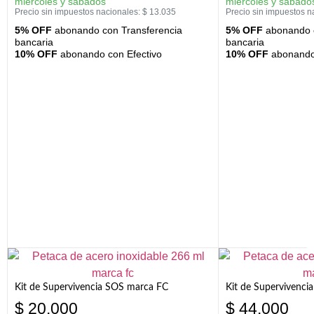
miércoles y sábados
miércoles y sábado
Precio sin impuestos nacionales:
$
13.035
Precio sin impuestos n
5% OFF
abonando con Transferencia
5% OFF
abonando c
bancaria
bancaria
10% OFF
abonando con Efectivo
10% OFF
abonando 
Kit de Supervivencia SOS marca FC
Kit de Supervivenci
$
20.000
$
44.000