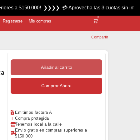
$150.000! ❯❯❯❯ 💳 Aprovecha las 3 cuotas sin interés miérco
0
Registrarse
Mis compras
Compartir
Añadir al carrito
ca
Comprar Ahora
Emitimos factura A
Compra protegida
Tenemos local a la calle
Envio gratis en compras superiores a
$150.000