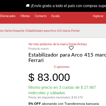
🚚 ¡Envío gratis a todo el país con compras superiores a 
Destacados
Ofertas
Contacto
Ayuda
Ingresar
ios Varios Arquería
/ Estabilizador para Arco 415 marca Ferrari
Ver más productos de la marca Ferrari Archery
Producto nuevo
Estabilizador para Arco 415 mar
Ferrari
0 opiniones
$
83.000
Mismo precio en 3 cuotas de
$
27.667
miércoles y sábados
Precio sin impuestos nacionales:
$
65.570
5% OFF
abonando con Transferencia bancaria