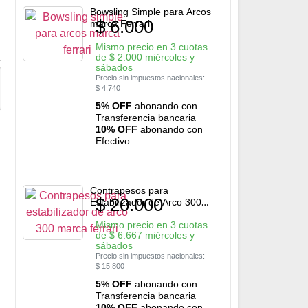
Bowsling Simple para Arcos
$
6.000
marca Ferrari
Mismo precio en 3 cuotas
de
$
2.000
miércoles y
sábados
Precio sin impuestos nacionales:
$
4.740
5% OFF
abonando con
Transferencia bancaria
10% OFF
abonando con
Efectivo
Contrapesos para
$
20.000
Estabilizador de Arco 300
marca Ferrari
Mismo precio en 3 cuotas
de
$
6.667
miércoles y
sábados
Precio sin impuestos nacionales:
$
15.800
5% OFF
abonando con
Transferencia bancaria
10% OFF
abonando con