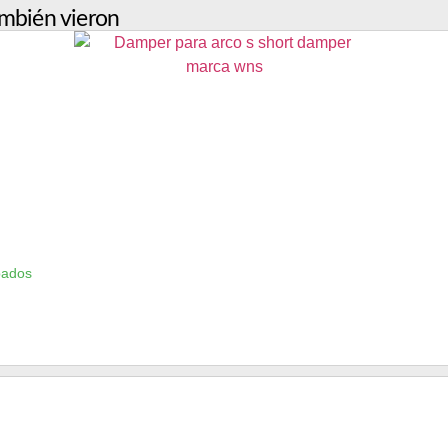
mbién vieron
bados