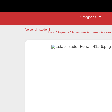
Categorías
Volver al listado
|
Inicio
/
Arquería
/
Accesorios Arquería
/
Accesor