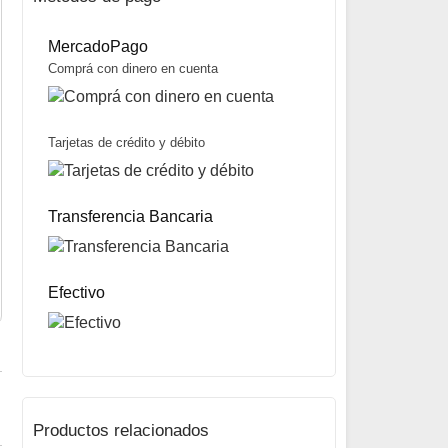
MercadoPago
Comprá con dinero en cuenta
Tarjetas de crédito y débito
Servinador para Cuerdas marca X-Spot
$
34.000
Transferencia Bancaria
Mismo precio en 3 cuotas de
$
11.333
miércoles y sábados
Precio sin impuestos nacionales:
$
26.860
5% OFF
abonando con Transferencia bancaria
10% OFF
abonando con Efectivo
Efectivo
Productos relacionados