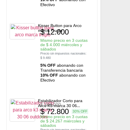
Efectivo
Kisser Button para Arco
$
12.000
marca Truglo
Mismo precio en 3 cuotas
de
$
4.000
miércoles y
sábados
Precio sin impuestos nacionales:
$
9.480
5% OFF
abonando con
Transferencia bancaria
10% OFF
abonando con
Efectivo
Estabilizador Corto para
$
104.000
Arco K3 marca 30 06
$
72.800
Outdoors
30% OFF
Mismo precio en 3 cuotas
de
$
24.267
miércoles y
sábados
Precio sin impuestos nacionales: