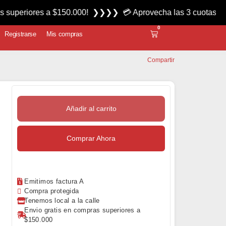
ores a $150.000! ❯❯❯❯ 💳 Aprovecha las 3 cuotas sin interés
0
Registrarse
Mis compras
Compartir
Añadir al carrito
Comprar Ahora
Emitimos factura A
Compra protegida
Tenemos local a la calle
Envio gratis en compras superiores a
$150.000