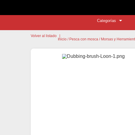
Categorías
Volver al listado
|
Inicio
/
Pesca con mosca
/
Morsas y Herramien