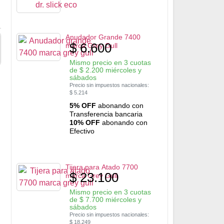
Anudador Grande 7400
$
6.600
marca Grey Gull
Mismo precio en 3 cuotas
de
$
2.200
miércoles y
sábados
Precio sin impuestos nacionales:
$
5.214
5% OFF
abonando con
Transferencia bancaria
10% OFF
abonando con
Efectivo
Tijera para Atado 7700
$
23.100
marca Grey Gull
Mismo precio en 3 cuotas
de
$
7.700
miércoles y
sábados
Precio sin impuestos nacionales:
$
18.249