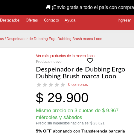
🚚 ¡Envío gratis a todo el país con compras superi
Destacados
Ofertas
Contacto
Ayuda
Ingresar
tas
/ Despeinador de Dubbing Ergo Dubbing Brush marca Loon
Ver más productos de la marca Loon
Producto nuevo
Despeinador de Dubbing Ergo
Dubbing Brush marca Loon
0 opiniones
$
29.900
Mismo precio en 3 cuotas de
$
9.967
miércoles y sábados
Precio sin impuestos nacionales:
$
23.621
5% OFF
abonando con Transferencia bancaria