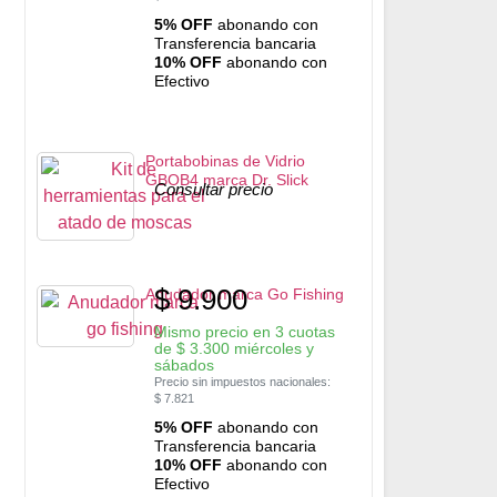
5% OFF
abonando con
Transferencia bancaria
10% OFF
abonando con
Efectivo
Portabobinas de Vidrio
GBOB4 marca Dr. Slick
Consultar precio
$
9.900
Anudador marca Go Fishing
Mismo precio en 3 cuotas
de
$
3.300
miércoles y
sábados
Precio sin impuestos nacionales:
$
7.821
5% OFF
abonando con
Transferencia bancaria
10% OFF
abonando con
Efectivo