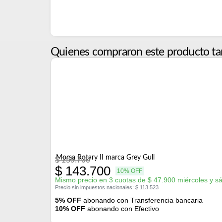
Quienes compraron este producto ta
Morsa Rotary II marca Grey Gull
$
159.700
$
143.700
10% OFF
Mismo precio en 3 cuotas de
$
47.900
miércoles y s
Precio sin impuestos nacionales:
$
113.523
5% OFF
abonando con Transferencia bancaria
10% OFF
abonando con Efectivo