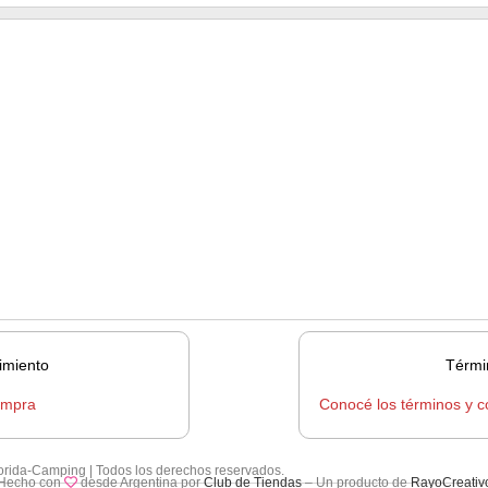
imiento
Térmi
ompra
Conocé los términos y c
lorida-Camping | Todos los derechos reservados.
Hecho con
desde Argentina por
Club de Tiendas
– Un producto de
RayoCreativ