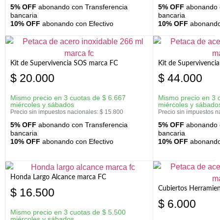
5% OFF
abonando con Transferencia
5% OFF
abonando c
bancaria
bancaria
10% OFF
abonando con Efectivo
10% OFF
abonando 
Kit de Supervivencia SOS marca FC
Kit de Supervivenci
$
20.000
$
44.000
Mismo precio en 3 cuotas de
$
6.667
Mismo precio en 3 
miércoles y sábados
miércoles y sábado
Precio sin impuestos nacionales:
$
15.800
Precio sin impuestos n
5% OFF
abonando con Transferencia
5% OFF
abonando c
bancaria
bancaria
10% OFF
abonando con Efectivo
10% OFF
abonando 
Honda Largo Alcance marca FC
Cubiertos Herramien
$
16.500
$
6.000
Mismo precio en 3 cuotas de
$
5.500
miércoles y sábados