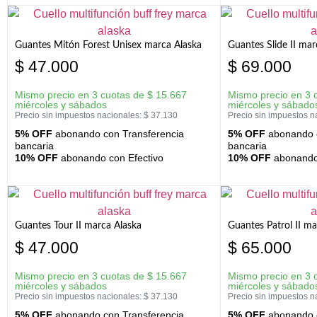
Guantes Mitón Forest Unisex marca Alaska
Guantes Slide II mar
$
47.000
$
69.000
Mismo precio en 3 cuotas de
$
15.667
Mismo precio en 3 
miércoles y sábados
miércoles y sábado
Precio sin impuestos nacionales:
$
37.130
Precio sin impuestos n
5% OFF
abonando con Transferencia
5% OFF
abonando c
bancaria
bancaria
10% OFF
abonando con Efectivo
10% OFF
abonando 
Guantes Tour II marca Alaska
Guantes Patrol II ma
$
47.000
$
65.000
Mismo precio en 3 cuotas de
$
15.667
Mismo precio en 3 
miércoles y sábados
miércoles y sábado
Precio sin impuestos nacionales:
$
37.130
Precio sin impuestos n
5% OFF
abonando con Transferencia
5% OFF
abonando c