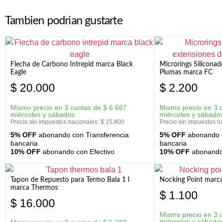
Tambien podrian gustarte
Flecha de Carbono Intrepid marca Black
Microrings Silicona
Eagle
Plumas marca FC
$
20.000
$
2.200
Mismo precio en 3 cuotas de
$
6.667
Mismo precio en 3 
miércoles y sábados
miércoles y sábado
Precio sin impuestos nacionales:
$
15.800
Precio sin impuestos n
5% OFF
abonando con Transferencia
5% OFF
abonando c
bancaria
bancaria
10% OFF
abonando con Efectivo
10% OFF
abonando 
Tapon de Repuesto para Termo Bala 1 l
Nocking Point marc
marca Thermos
$
1.100
$
16.000
Mismo precio en 3 
miércoles y sábado