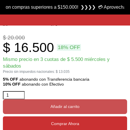
Producto nuevo
 compras superiores a $150.000! ❯❯❯❯ 💳 Aprovecha las 3 cuo
Conservadora Térmica Lunchera 6 lt marca Mor
$
20.000
$
16.500
18% OFF
Mismo precio en 3 cuotas de
$
5.500
miércoles y
sábados
Precio sin impuestos nacionales:
$
13.035
5% OFF
abonando con Transferencia bancaria
10% OFF
abonando con Efectivo
Añadir al carrito
Comprar Ahora