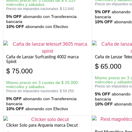
Mismo precio en 3 cuotas de
$
5.333
miércoles y sábados
Precio sin impuestos n
Precio sin impuestos nacionales:
$
12.640
5% OFF
abonando c
5% OFF
abonando con Transferencia
bancaria
bancaria
10% OFF
abonando 
10% OFF
abonando con Efectivo
Caña de Lanzar Surfcasting 4002 marca
Caña de Lanzar Tele
Spinit
$
65.000
$
75.000
Mismo precio en 3 
miércoles y sábado
Mismo precio en 3 cuotas de
$
25.000
miércoles y sábados
Precio sin impuestos n
Precio sin impuestos nacionales:
$
59.250
5% OFF
abonando c
5% OFF
abonando con Transferencia
bancaria
bancaria
10% OFF
abonando 
10% OFF
abonando con Efectivo
Clicker Solo para Arquería marca Decut