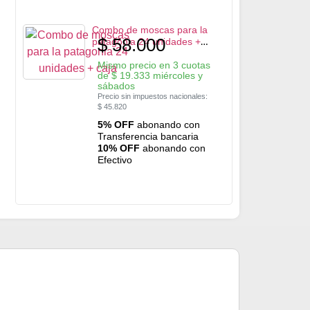
Combo de moscas para la
$
58.000
patagonia 24 unidades +
Caja
Mismo precio en 3 cuotas
de
$
19.333
miércoles y
sábados
Precio sin impuestos nacionales:
$
45.820
5% OFF
abonando con
Transferencia bancaria
10% OFF
abonando con
Efectivo