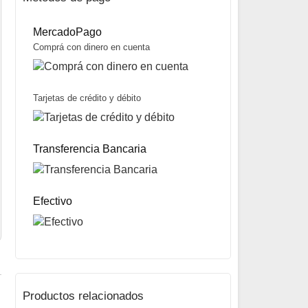
MercadoPago
Comprá con dinero en cuenta
Tarjetas de crédito y débito
Combo de 12 Moscas para Dorado + Leader de regalo
$
94.900
Transferencia Bancaria
Mismo precio en 3 cuotas de
$
31.633
miércoles y sábados
Precio sin impuestos nacionales:
$
74.971
5% OFF
abonando con Transferencia bancaria
10% OFF
abonando con Efectivo
Efectivo
Productos relacionados