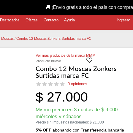
🚚 ¡Envío gratis a todo el país con compras superio
Destacados
Ofertas
Contacto
Ayuda
Ingresar
 Moscas
/ Combo 12 Moscas Zonkers Surtidas marca FC
Ver más productos de la marca MMM
Producto nuevo
Combo 12 Moscas Zonkers
Surtidas marca FC
0 opiniones
$
27.000
Mismo precio en 3 cuotas de
$
9.000
miércoles y sábados
Precio sin impuestos nacionales:
$
21.330
5% OFF
abonando con Transferencia bancaria