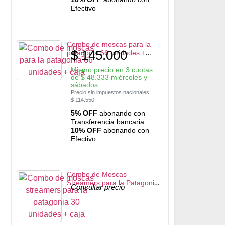
Efectivo
Combo de moscas para la
$
145.000
patagonia 66 unidades +
Caja
Mismo precio en 3 cuotas
de
$
48.333
miércoles y
sábados
Precio sin impuestos nacionales:
$
114.550
5% OFF
abonando con
Transferencia bancaria
10% OFF
abonando con
Efectivo
Combo de Moscas
Streamers para la Patagonia
Consultar precio
30 unidades + Caja