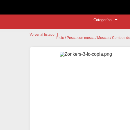
Categorías
Volver al listado
|
Inicio
/
Pesca con mosca
/
Moscas
/
Combos de