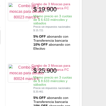
Combo de 3 Moscas para
$
19.900
Dorado 80023 marca FC
Mismo precio en 3 cuotas
de
$
6.633
miércoles y
sábados
Precio sin impuestos nacionales:
$
15.721
5% OFF
abonando con
Transferencia bancaria
10% OFF
abonando con
Efectivo
Combo de 3 Moscas para
$
25.900
Dorado 80024 marca FC
Mismo precio en 3 cuotas
de
$
8.633
miércoles y
sábados
Precio sin impuestos nacionales:
$
20.461
5% OFF
abonando con
Transferencia bancaria
10% OFF
abonando con