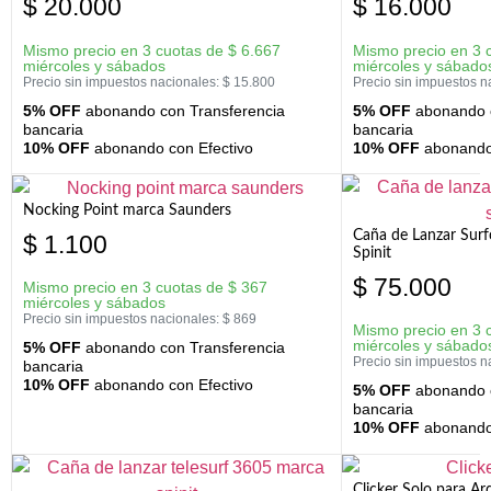
$
20.000
$
16.000
Mismo precio en 3 cuotas de
$
6.667
Mismo precio en 3 
miércoles y sábados
miércoles y sábado
Precio sin impuestos nacionales:
$
15.800
Precio sin impuestos n
5% OFF
abonando con Transferencia
5% OFF
abonando c
bancaria
bancaria
10% OFF
abonando con Efectivo
10% OFF
abonando 
Nocking Point marca Saunders
Caña de Lanzar Sur
$
1.100
Spinit
$
75.000
Mismo precio en 3 cuotas de
$
367
miércoles y sábados
Precio sin impuestos nacionales:
$
869
Mismo precio en 3 
miércoles y sábado
5% OFF
abonando con Transferencia
Precio sin impuestos n
bancaria
10% OFF
abonando con Efectivo
5% OFF
abonando c
bancaria
10% OFF
abonando 
Clicker Solo para A