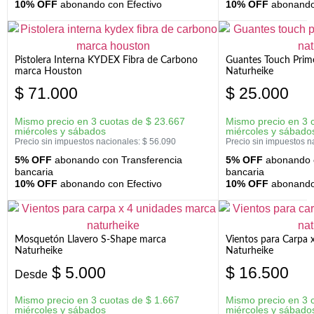
10% OFF
abonando con Efectivo
10% OFF
abonando 
Pistolera Interna KYDEX Fibra de Carbono
Guantes Touch Prim
marca Houston
Naturheike
$
71.000
$
25.000
Mismo precio en 3 cuotas de
$
23.667
Mismo precio en 3 
miércoles y sábados
miércoles y sábado
Precio sin impuestos nacionales:
$
56.090
Precio sin impuestos n
5% OFF
abonando con Transferencia
5% OFF
abonando c
bancaria
bancaria
10% OFF
abonando con Efectivo
10% OFF
abonando 
Mosquetón Llavero S-Shape marca
Vientos para Carpa 
Naturheike
Naturheike
$
5.000
$
16.500
Desde
Mismo precio en 3 cuotas de
$
1.667
Mismo precio en 3 
miércoles y sábados
miércoles y sábado