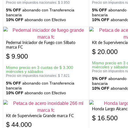
Precio sin impuestos nacionales:
$
3.950
Precio sin impuestos n
5% OFF
abonando con Transferencia
5% OFF
abonando c
bancaria
bancaria
10% OFF
abonando con Efectivo
10% OFF
abonando 
Pedernal Iniciador de Fuego con Silbato
Kit de Supervivenc
marca FC
$
20.000
$
9.900
Mismo precio en 3 
miércoles y sábado
Mismo precio en 3 cuotas de
$
3.300
miércoles y sábados
Precio sin impuestos n
Precio sin impuestos nacionales:
$
7.821
5% OFF
abonando c
5% OFF
abonando con Transferencia
bancaria
bancaria
10% OFF
abonando 
10% OFF
abonando con Efectivo
Honda Largo Alcanc
Kit de Supervivencia Grande marca FC
$
16.500
$
44.000