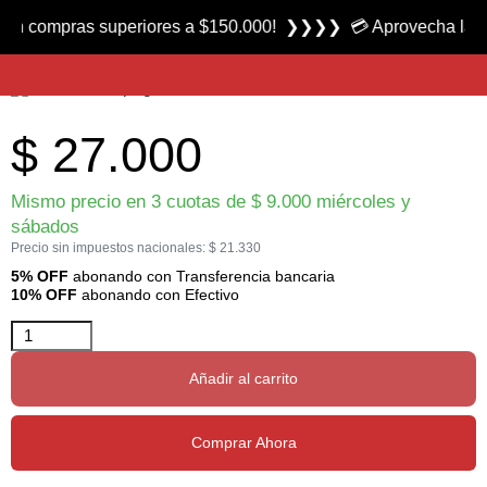
Producto nuevo
ompras superiores a $150.000! ❯❯❯❯ 💳 Aprovecha las 3 cuota
Combo 12 Moscas Matukas Surtidas marca FC
$
27.000
Mismo precio en 3 cuotas de
$
9.000
miércoles y
sábados
Precio sin impuestos nacionales:
$
21.330
5% OFF
abonando con Transferencia bancaria
10% OFF
abonando con Efectivo
Añadir al carrito
Comprar Ahora