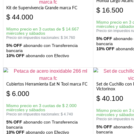
Honda Largo Alcanc
Kit de Supervivencia Grande marca FC
$
16.500
$
44.000
Mismo precio en 3 
miércoles y sábado
Mismo precio en 3 cuotas de
$
14.667
Precio sin impuestos n
miércoles y sábados
Precio sin impuestos nacionales:
$
34.760
5% OFF
abonando c
bancaria
5% OFF
abonando con Transferencia
10% OFF
abonando 
bancaria
10% OFF
abonando con Efectivo
Cubiertos Herramienta Eat N Tool marca FC
Set de Cuchillo con 
Victorinox
$
6.000
$
40.100
Mismo precio en 3 cuotas de
$
2.000
miércoles y sábados
Mismo precio en 3 
Precio sin impuestos nacionales:
$
4.740
miércoles y sábado
Precio sin impuestos n
5% OFF
abonando con Transferencia
5% OFF
abonando c
bancaria
bancaria
10% OFF
abonando con Efectivo