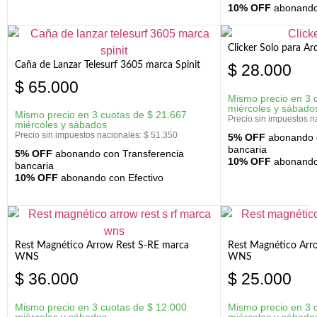
10% OFF
abonando 
Clicker Solo para A
Caña de Lanzar Telesurf 3605 marca Spinit
$
28.000
$
65.000
Mismo precio en 3 
miércoles y sábado
Mismo precio en 3 cuotas de
$
21.667
Precio sin impuestos n
miércoles y sábados
Precio sin impuestos nacionales:
$
51.350
5% OFF
abonando c
bancaria
5% OFF
abonando con Transferencia
10% OFF
abonando 
bancaria
10% OFF
abonando con Efectivo
Rest Magnético Arrow Rest S-RE marca
Rest Magnético Arr
WNS
WNS
$
36.000
$
25.000
Mismo precio en 3 cuotas de
$
12.000
Mismo precio en 3 
miércoles y sábados
miércoles y sábado