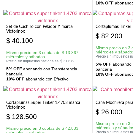
10% OFF
abonando 
Set de Cuchillo con Pelador Y marca
Cortaplumas Tinker 
Victorinox
$
82.200
$
40.100
Mismo precio en 3 
miércoles y sábado
Mismo precio en 3 cuotas de
$
13.367
miércoles y sábados
Precio sin impuestos n
Precio sin impuestos nacionales:
$
31.679
5% OFF
abonando c
5% OFF
abonando con Transferencia
bancaria
bancaria
10% OFF
abonando 
10% OFF
abonando con Efectivo
Cortaplumas Super Tinker 1.4703 marca
Caña Mochilera para
Victorinox
$
26.000
$
128.500
Mismo precio en 3 
miércoles y sábado
Mismo precio en 3 cuotas de
$
42.833
miércoles y sábados
Precio sin impuestos n