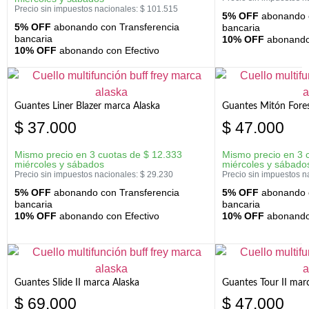
Precio sin impuestos nacionales:
$
101.515
5% OFF
abonando c
5% OFF
abonando con Transferencia
bancaria
bancaria
10% OFF
abonando 
10% OFF
abonando con Efectivo
Guantes Liner Blazer marca Alaska
Guantes Mitón Fores
$
37.000
$
47.000
Mismo precio en 3 cuotas de
$
12.333
Mismo precio en 3 
miércoles y sábados
miércoles y sábado
Precio sin impuestos nacionales:
$
29.230
Precio sin impuestos n
5% OFF
abonando con Transferencia
5% OFF
abonando c
bancaria
bancaria
10% OFF
abonando con Efectivo
10% OFF
abonando 
Guantes Slide II marca Alaska
Guantes Tour II mar
$
69.000
$
47.000