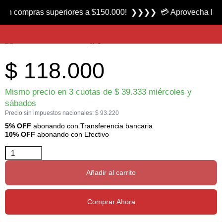
Producto nuevo
n compras superiores a $150.000! ❯❯❯❯ 💳 Aprovecha las 3 cu
Caña para Lanzar Nix 420 marca Lexus
$
118.000
Mismo precio en 3 cuotas de
$
39.333
miércoles y
sábados
Precio sin impuestos nacionales:
$
93.220
5% OFF
abonando con Transferencia bancaria
10% OFF
abonando con Efectivo
Añadir al carrito
Comprar Ahora