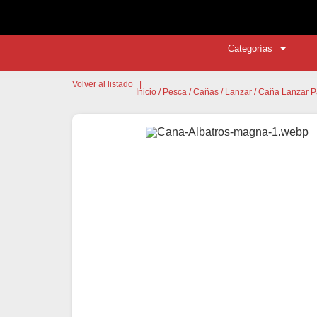
Categorías
Volver al listado
|
Inicio
/
Pesca
/
Cañas
/
Lanzar
/
Caña Lanzar Pa