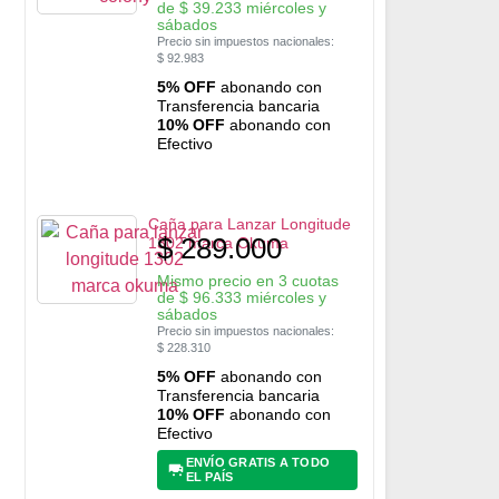
de
$
39.233
miércoles y
sábados
Precio sin impuestos nacionales:
$
92.983
5% OFF
abonando con
Transferencia bancaria
10% OFF
abonando con
Efectivo
Caña para Lanzar Longitude
$
289.000
1302 marca Okuma
Mismo precio en 3 cuotas
de
$
96.333
miércoles y
sábados
Precio sin impuestos nacionales:
$
228.310
5% OFF
abonando con
Transferencia bancaria
10% OFF
abonando con
Efectivo
ENVÍO GRATIS A TODO
EL PAÍS