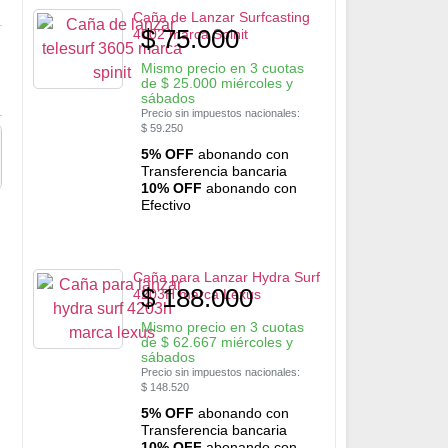
Caña de Lanzar Surfcasting
$
75.000
4002 marca Spinit
Mismo precio en 3 cuotas
de
$
25.000
miércoles y
sábados
Precio sin impuestos nacionales:
$
59.250
5% OFF
abonando con
Transferencia bancaria
10% OFF
abonando con
Efectivo
Caña para Lanzar Hydra Surf
$
188.000
4203H marca Lexus
Mismo precio en 3 cuotas
de
$
62.667
miércoles y
sábados
Precio sin impuestos nacionales:
$
148.520
5% OFF
abonando con
Transferencia bancaria
10% OFF
abonando con