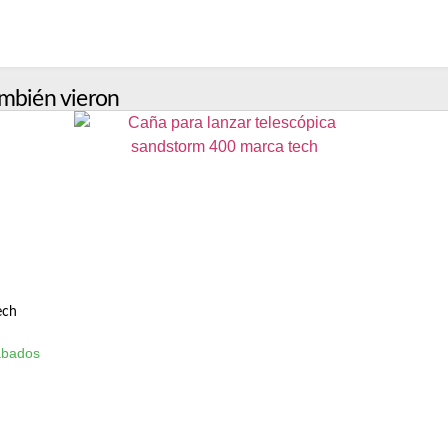
mbién vieron
ech
ábados