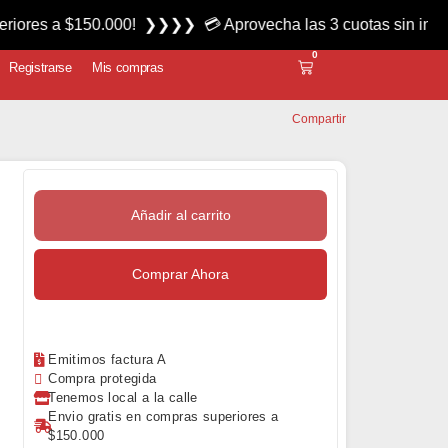
$150.000! ❯❯❯❯ 💳 Aprovecha las 3 cuotas sin interés miérco
0
Registrarse
Mis compras
Compartir
Añadir al carrito
Comprar Ahora
Emitimos factura A
Compra protegida
Tenemos local a la calle
Envio gratis en compras superiores a
$150.000