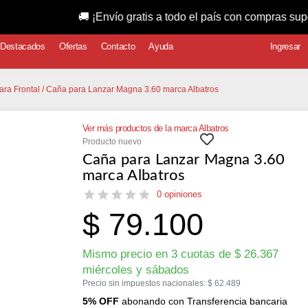
🚚 ¡Envío gratis a todo el país con compras superiores a 
Destacados
Ofertas
Contacto
Ayuda
Ingresar
ra Frontal
/ Caña para Lanzar Magna 3.60 marca Albatros
Ver más productos de la marca Albatros
Producto nuevo
Caña para Lanzar Magna 3.60
marca Albatros
0 opiniones
$
79.100
Mismo precio en 3 cuotas de
$
26.367
miércoles y sábados
Precio sin impuestos nacionales:
$
62.489
5% OFF
abonando con Transferencia bancaria