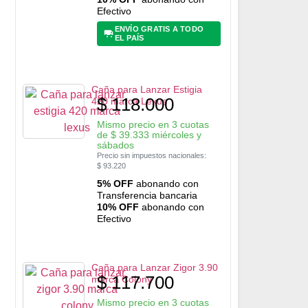
Efectivo
ENVÍO GRATIS A TODO
EL PAÍS
Caña para Lanzar Estigia
$
118.000
420 marca Lexus
Mismo precio en 3 cuotas
de
$
39.333
miércoles y
sábados
Precio sin impuestos nacionales:
$
93.220
5% OFF
abonando con
Transferencia bancaria
10% OFF
abonando con
Efectivo
Caña para Lanzar Zigor 3.90
$
117.700
marca Colony
Mismo precio en 3 cuotas