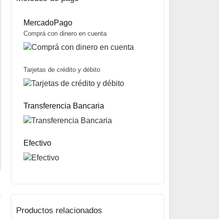
MercadoPago
Comprá con dinero en cuenta
Tarjetas de crédito y débito
Caña para Lanzar Fugitive Pro 420 marca Tech
$
215.000
Transferencia Bancaria
Mismo precio en 3 cuotas de
$
71.667
miércoles y sábados
Precio sin impuestos nacionales:
$
169.850
5% OFF
abonando con Transferencia bancaria
10% OFF
abonando con Efectivo
Efectivo
ENVÍO GRATIS A TODO EL PAÍS
Productos relacionados