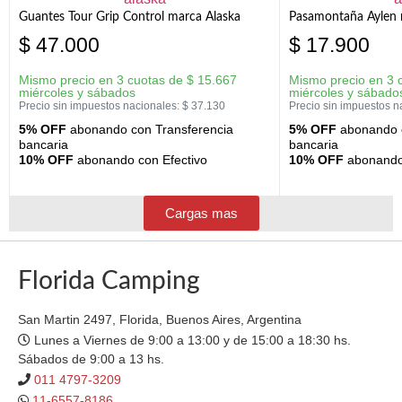
Guantes Tour Grip Control marca Alaska
Pasamontaña Aylen 
$
47.000
$
17.900
Mismo precio en 3 cuotas de
$
15.667
Mismo precio en 3 
miércoles y sábados
miércoles y sábado
Precio sin impuestos nacionales:
$
37.130
Precio sin impuestos n
5% OFF
abonando con Transferencia
5% OFF
abonando c
bancaria
bancaria
10% OFF
abonando con Efectivo
10% OFF
abonando 
Cargas mas
Florida Camping
San Martin 2497, Florida, Buenos Aires, Argentina
Lunes a Viernes de 9:00 a 13:00 y de 15:00 a 18:30 hs.
Sábados de 9:00 a 13 hs.
011 4797-3209
11-6557-8186