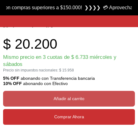
Producto nuevo
compras superiores a $150.000! ❯❯❯❯ 💳 Aprovecha las 3 cuo
Caja Multiusos CF25 marca Colony
$
20.200
Mismo precio en 3 cuotas de
$
6.733
miércoles y
sábados
Precio sin impuestos nacionales:
$
15.958
5% OFF
abonando con Transferencia bancaria
10% OFF
abonando con Efectivo
Añadir al carrito
Comprar Ahora