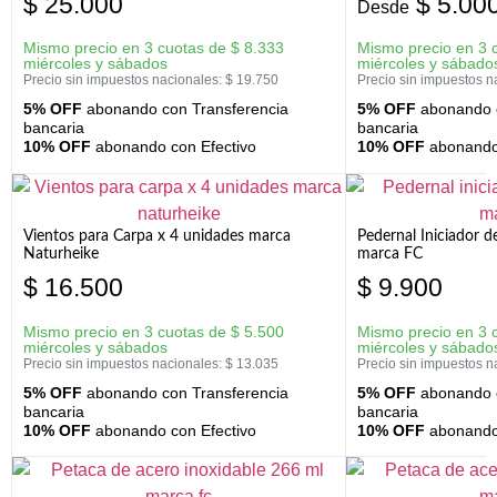
$
25.000
$
5.00
Desde
Mismo precio en 3 cuotas de
$
8.333
Mismo precio en 3 
miércoles y sábados
miércoles y sábado
Precio sin impuestos nacionales:
$
19.750
Precio sin impuestos n
5% OFF
abonando con Transferencia
5% OFF
abonando c
bancaria
bancaria
10% OFF
abonando con Efectivo
10% OFF
abonando 
Vientos para Carpa x 4 unidades marca
Pedernal Iniciador d
Naturheike
marca FC
$
16.500
$
9.900
Mismo precio en 3 cuotas de
$
5.500
Mismo precio en 3 
miércoles y sábados
miércoles y sábado
Precio sin impuestos nacionales:
$
13.035
Precio sin impuestos n
5% OFF
abonando con Transferencia
5% OFF
abonando c
bancaria
bancaria
10% OFF
abonando con Efectivo
10% OFF
abonando 