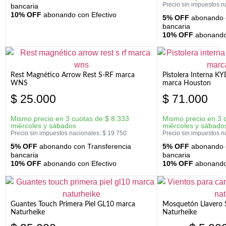
Precio sin impuestos n
bancaria
10% OFF
abonando con Efectivo
5% OFF
abonando c
bancaria
10% OFF
abonando 
Rest Magnético Arrow Rest S-RF marca
Pistolera Interna K
WNS
marca Houston
$
25.000
$
71.000
Mismo precio en 3 cuotas de
$
8.333
Mismo precio en 3 
miércoles y sábados
miércoles y sábado
Precio sin impuestos nacionales:
$
19.750
Precio sin impuestos n
5% OFF
abonando con Transferencia
5% OFF
abonando c
bancaria
bancaria
10% OFF
abonando con Efectivo
10% OFF
abonando 
Guantes Touch Primera Piel GL10 marca
Mosquetón Llavero 
Naturheike
Naturheike