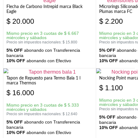
Flecha de Carbono Intrepid marca Black
Microrings Silicona
Eagle
Plumas marca FC
$
20.000
$
2.200
Mismo precio en 3 cuotas de
$
6.667
Mismo precio en 3 
miércoles y sábados
miércoles y sábado
Precio sin impuestos nacionales:
$
15.800
Precio sin impuestos n
5% OFF
abonando con Transferencia
5% OFF
abonando c
bancaria
bancaria
10% OFF
abonando con Efectivo
10% OFF
abonando 
Tapon de Repuesto para Termo Bala 1 l
Nocking Point marc
marca Thermos
$
1.100
$
16.000
Mismo precio en 3 
miércoles y sábado
Mismo precio en 3 cuotas de
$
5.333
miércoles y sábados
Precio sin impuestos n
Precio sin impuestos nacionales:
$
12.640
5% OFF
abonando c
5% OFF
abonando con Transferencia
bancaria
bancaria
10% OFF
abonando 
10% OFF
abonando con Efectivo