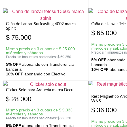
Caña de Lanzar Surfcasting 4002 marca
Caña de Lanzar Tele
Spinit
$
65.000
$
75.000
Mismo precio en 3 
miércoles y sábado
Mismo precio en 3 cuotas de
$
25.000
miércoles y sábados
Precio sin impuestos n
Precio sin impuestos nacionales:
$
59.250
5% OFF
abonando c
5% OFF
abonando con Transferencia
bancaria
bancaria
10% OFF
abonando 
10% OFF
abonando con Efectivo
Clicker Solo para Arquería marca Decut
Rest Magnético Arr
$
28.000
WNS
$
36.000
Mismo precio en 3 cuotas de
$
9.333
miércoles y sábados
Precio sin impuestos nacionales:
$
22.120
Mismo precio en 3 
miércoles y sábado
5% OFF
abonando con Transferencia