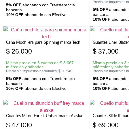
Precio sin impuestos n
5% OFF
abonando con Transferencia
5% OFF
abonando c
bancaria
bancaria
10% OFF
abonando con Efectivo
10% OFF
abonando 
Caña Mochilera para Spinning marca Tech
Guantes Liner Blaze
$
26.000
$
37.000
Mismo precio en 3 cuotas de
$
8.667
Mismo precio en 3 
miércoles y sábados
miércoles y sábado
Precio sin impuestos nacionales:
$
20.540
Precio sin impuestos n
5% OFF
abonando con Transferencia
5% OFF
abonando c
bancaria
bancaria
10% OFF
abonando con Efectivo
10% OFF
abonando 
Guantes Mitón Forest Unisex marca Alaska
Guantes Slide II mar
$
47.000
$
69.000