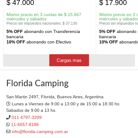
$
47.000
$
17.900
Mismo precio en 3 cuotas de
$
15.667
Mismo precio en 3 
miércoles y sábados
miércoles y sábado
Precio sin impuestos nacionales:
$
37.130
Precio sin impuestos n
5% OFF
abonando con Transferencia
5% OFF
abonando c
bancaria
bancaria
10% OFF
abonando con Efectivo
10% OFF
abonando 
Cargas mas
Florida Camping
San Martin 2497, Florida, Buenos Aires, Argentina
Lunes a Viernes de 9:00 a 13:00 y de 15:00 a 18:30 hs.
Sábados de 9:00 a 13 hs.
011 4797-3209
11-6557-8186
info@florida-camping.com.ar