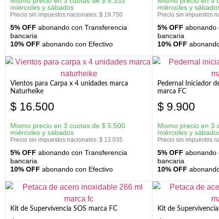
Mismo precio en 3 cuotas de
$
8.333
Mismo precio en 3 
miércoles y sábados
miércoles y sábado
Precio sin impuestos nacionales:
$
19.750
Precio sin impuestos n
5% OFF
abonando con Transferencia
5% OFF
abonando c
bancaria
bancaria
10% OFF
abonando con Efectivo
10% OFF
abonando 
Vientos para Carpa x 4 unidades marca
Pedernal Iniciador d
Naturheike
marca FC
$
16.500
$
9.900
Mismo precio en 3 cuotas de
$
5.500
Mismo precio en 3 
miércoles y sábados
miércoles y sábado
Precio sin impuestos nacionales:
$
13.035
Precio sin impuestos n
5% OFF
abonando con Transferencia
5% OFF
abonando c
bancaria
bancaria
10% OFF
abonando con Efectivo
10% OFF
abonando 
Kit de Supervivencia SOS marca FC
Kit de Supervivenci