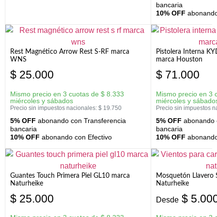
bancaria
10% OFF
abonando 
Rest Magnético Arrow Rest S-RF marca
Pistolera Interna K
WNS
marca Houston
$
25.000
$
71.000
Mismo precio en 3 cuotas de
$
8.333
Mismo precio en 3 
miércoles y sábados
miércoles y sábado
Precio sin impuestos nacionales:
$
19.750
Precio sin impuestos n
5% OFF
abonando con Transferencia
5% OFF
abonando c
bancaria
bancaria
10% OFF
abonando con Efectivo
10% OFF
abonando 
Guantes Touch Primera Piel GL10 marca
Mosquetón Llavero 
Naturheike
Naturheike
$
25.000
$
5.00
Desde