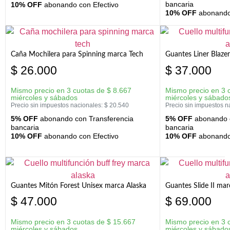
bancaria
10% OFF
abonando con Efectivo
10% OFF
abonando 
Caña Mochilera para Spinning marca Tech
Guantes Liner Blaze
$
26.000
$
37.000
Mismo precio en 3 cuotas de
$
8.667
Mismo precio en 3 
miércoles y sábados
miércoles y sábado
Precio sin impuestos nacionales:
$
20.540
Precio sin impuestos n
5% OFF
abonando con Transferencia
5% OFF
abonando c
bancaria
bancaria
10% OFF
abonando con Efectivo
10% OFF
abonando 
Guantes Mitón Forest Unisex marca Alaska
Guantes Slide II mar
$
47.000
$
69.000
Mismo precio en 3 cuotas de
$
15.667
Mismo precio en 3 
miércoles y sábados
miércoles y sábado