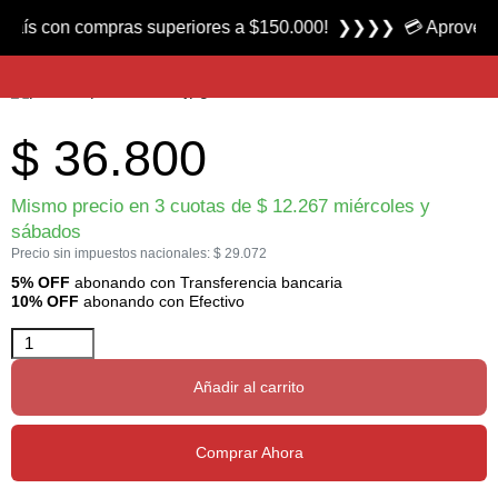
Producto nuevo
ís con compras superiores a $150.000! ❯❯❯❯ 💳 Aprovecha la
Caja 3701 marca Plano
$
36.800
Mismo precio en 3 cuotas de
$
12.267
miércoles y
sábados
Precio sin impuestos nacionales:
$
29.072
5% OFF
abonando con Transferencia bancaria
10% OFF
abonando con Efectivo
Añadir al carrito
Comprar Ahora