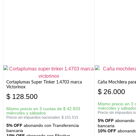
Cortaplumas Super Tinker 1.4703 marca
Caña Mochilera para
Victorinox
$
26.000
$
128.500
Mismo precio en 3 
miércoles y sábado
Mismo precio en 3 cuotas de
$
42.833
miércoles y sábados
Precio sin impuestos n
Precio sin impuestos nacionales:
$
101.515
5% OFF
abonando c
5% OFF
abonando con Transferencia
bancaria
bancaria
10% OFF
abonando 
10% OFF
abonando con Efectivo