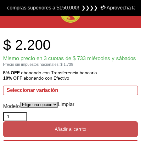
Producto nuevo
pras superiores a $150.000! ❯❯❯❯ 💳 Aprovecha las 3 cuotas 
Blancos para Práctica de Tiro FBI Siluetas Carton marca Irusta
$
2.200
Mismo precio en 3 cuotas de
$
733
miércoles y sábados
Precio sin impuestos nacionales:
$
1.738
5% OFF
abonando con Transferencia bancaria
10% OFF
abonando con Efectivo
Seleccionar variación
Limpiar
Modelo
Añadir al carrito