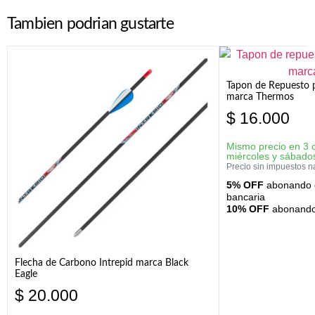
Tambien podrian gustarte
Tapon de Repuesto p
marca Thermos
$
16.000
Mismo precio en 3 
miércoles y sábado
Precio sin impuestos n
5% OFF
abonando c
bancaria
10% OFF
abonando 
Flecha de Carbono Intrepid marca Black
Eagle
$
20.000