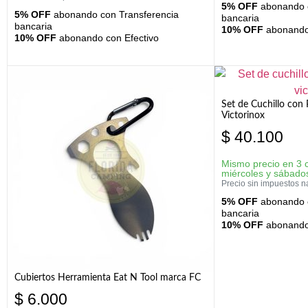
5% OFF
abonando c
5% OFF
abonando con Transferencia
bancaria
bancaria
10% OFF
abonando 
10% OFF
abonando con Efectivo
Set de Cuchillo con 
Victorinox
$
40.100
Mismo precio en 3 
miércoles y sábado
Precio sin impuestos n
5% OFF
abonando c
bancaria
10% OFF
abonando 
Cubiertos Herramienta Eat N Tool marca FC
$
6.000