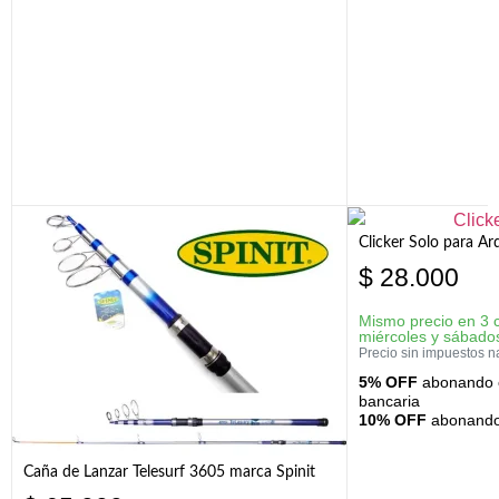
Clicker Solo para A
$
28.000
Mismo precio en 3 
miércoles y sábado
Precio sin impuestos n
5% OFF
abonando c
bancaria
10% OFF
abonando 
Caña de Lanzar Telesurf 3605 marca Spinit