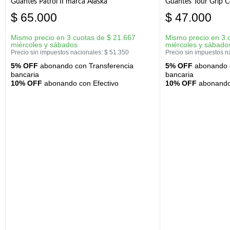
Guantes Patrol II marca Alaska
Guantes Tour Grip C
$
65.000
$
47.000
Mismo precio en 3 cuotas de
$
21.667
Mismo precio en 3 
miércoles y sábados
miércoles y sábado
Precio sin impuestos nacionales:
$
51.350
Precio sin impuestos n
5% OFF
abonando con Transferencia
5% OFF
abonando c
bancaria
bancaria
10% OFF
abonando con Efectivo
10% OFF
abonando 