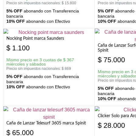
Precio sin impuestos nacionales:
$
15.800
Precio sin impuestos n
5% OFF
abonando con Transferencia
5% OFF
abonando c
bancaria
bancaria
10% OFF
abonando con Efectivo
10% OFF
abonando 
Nocking Point marca Saunders
Caña de Lanzar Sur
$
1.100
Spinit
$
75.000
Mismo precio en 3 cuotas de
$
367
miércoles y sábados
Precio sin impuestos nacionales:
$
869
Mismo precio en 3 
miércoles y sábado
5% OFF
abonando con Transferencia
Precio sin impuestos n
bancaria
10% OFF
abonando con Efectivo
5% OFF
abonando c
bancaria
10% OFF
abonando 
Clicker Solo para A
Caña de Lanzar Telesurf 3605 marca Spinit
$
28.000
$
65.000