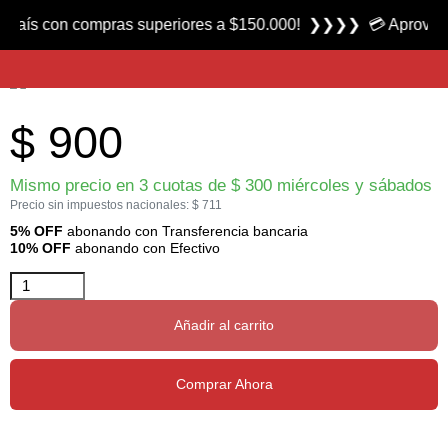
Producto nuevo
 con compras superiores a $150.000! ❯❯❯❯ 💳 Aprovecha las 3
Blanco para Calibrado de Armas 151 marca Irusta
$
900
Mismo precio en 3 cuotas de
$
300
miércoles y sábados
Precio sin impuestos nacionales:
$
711
5% OFF
abonando con Transferencia bancaria
10% OFF
abonando con Efectivo
Añadir al carrito
Comprar Ahora