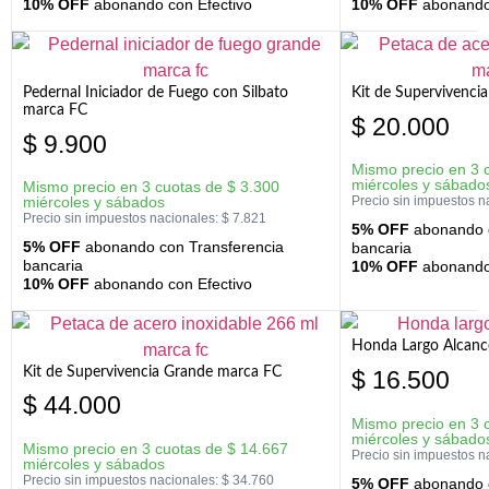
10% OFF
abonando con Efectivo
10% OFF
abonando 
Pedernal Iniciador de Fuego con Silbato
Kit de Supervivenc
marca FC
$
20.000
$
9.900
Mismo precio en 3 
miércoles y sábado
Mismo precio en 3 cuotas de
$
3.300
miércoles y sábados
Precio sin impuestos n
Precio sin impuestos nacionales:
$
7.821
5% OFF
abonando c
5% OFF
abonando con Transferencia
bancaria
bancaria
10% OFF
abonando 
10% OFF
abonando con Efectivo
Honda Largo Alcanc
Kit de Supervivencia Grande marca FC
$
16.500
$
44.000
Mismo precio en 3 
miércoles y sábado
Mismo precio en 3 cuotas de
$
14.667
Precio sin impuestos n
miércoles y sábados
Precio sin impuestos nacionales:
$
34.760
5% OFF
abonando c