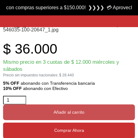
Producto nuevo
n compras superiores a $150.000! ❯❯❯❯ 💳 Aprovecha las 3 cu
Balines Exact calibre 9 mm marca JSB-Cometa
$
36.000
Mismo precio en 3 cuotas de
$
12.000
miércoles y
sábados
Precio sin impuestos nacionales:
$
28.440
5% OFF
abonando con Transferencia bancaria
10% OFF
abonando con Efectivo
Añadir al carrito
Comprar Ahora