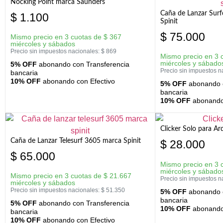
Nocking Point marca Saunders
Caña de Lanzar Sur
$
1.100
Spinit
$
75.000
Mismo precio en 3 cuotas de
$
367
miércoles y sábados
Precio sin impuestos nacionales:
$
869
Mismo precio en 3 
miércoles y sábado
5% OFF
abonando con Transferencia
Precio sin impuestos n
bancaria
10% OFF
abonando con Efectivo
5% OFF
abonando c
bancaria
10% OFF
abonando 
Clicker Solo para A
Caña de Lanzar Telesurf 3605 marca Spinit
$
28.000
$
65.000
Mismo precio en 3 
miércoles y sábado
Mismo precio en 3 cuotas de
$
21.667
Precio sin impuestos n
miércoles y sábados
Precio sin impuestos nacionales:
$
51.350
5% OFF
abonando c
bancaria
5% OFF
abonando con Transferencia
10% OFF
abonando 
bancaria
10% OFF
abonando con Efectivo