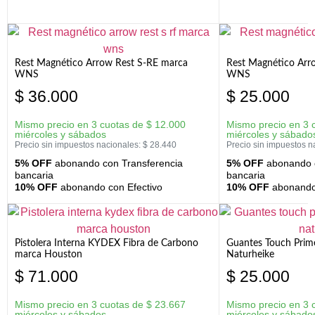
Rest Magnético Arrow Rest S-RE marca
Rest Magnético Arr
WNS
WNS
$
36.000
$
25.000
Mismo precio en 3 cuotas de
$
12.000
Mismo precio en 3 
miércoles y sábados
miércoles y sábado
Precio sin impuestos nacionales:
$
28.440
Precio sin impuestos n
5% OFF
abonando con Transferencia
5% OFF
abonando c
bancaria
bancaria
10% OFF
abonando con Efectivo
10% OFF
abonando 
Pistolera Interna KYDEX Fibra de Carbono
Guantes Touch Prim
marca Houston
Naturheike
$
71.000
$
25.000
Mismo precio en 3 cuotas de
$
23.667
Mismo precio en 3 
miércoles y sábados
miércoles y sábado