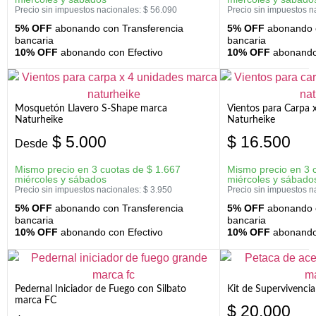
Precio sin impuestos nacionales:
$
56.090
Precio sin impuestos n
5% OFF
abonando con Transferencia
5% OFF
abonando c
bancaria
bancaria
10% OFF
abonando con Efectivo
10% OFF
abonando 
Mosquetón Llavero S-Shape marca
Vientos para Carpa 
Naturheike
Naturheike
$
5.000
$
16.500
Desde
Mismo precio en 3 cuotas de
$
1.667
Mismo precio en 3 
miércoles y sábados
miércoles y sábado
Precio sin impuestos nacionales:
$
3.950
Precio sin impuestos n
5% OFF
abonando con Transferencia
5% OFF
abonando c
bancaria
bancaria
10% OFF
abonando con Efectivo
10% OFF
abonando 
Pedernal Iniciador de Fuego con Silbato
Kit de Supervivenc
marca FC
$
20.000