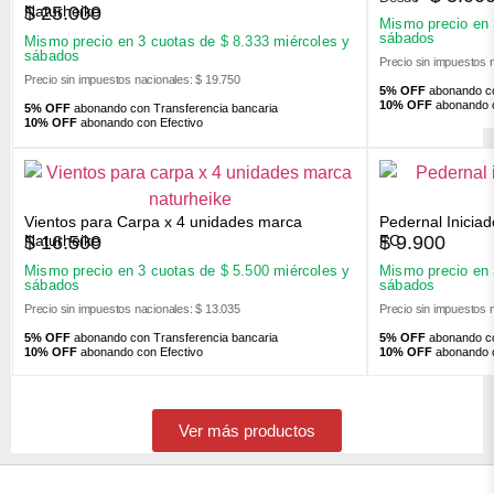
$
25.000
Naturheike
Mismo precio en
sábados
Mismo precio en 3 cuotas de
$
8.333
miércoles y
sábados
Precio sin impuestos 
Precio sin impuestos nacionales: $ 19.750
5% OFF
abonando co
10% OFF
abonando c
5% OFF
abonando con Transferencia bancaria
10% OFF
abonando con Efectivo
Vientos para Carpa x 4 unidades marca
Pedernal Inicia
$
16.500
$
9.900
Naturheike
FC
Mismo precio en 3 cuotas de
$
5.500
miércoles y
Mismo precio en
sábados
sábados
Precio sin impuestos nacionales: $ 13.035
Precio sin impuestos 
5% OFF
abonando con Transferencia bancaria
5% OFF
abonando co
10% OFF
abonando con Efectivo
10% OFF
abonando c
Ver más productos