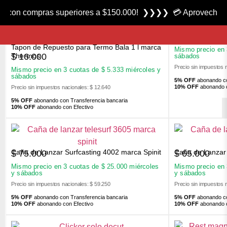
FILTROS
aís con compras superiores a $150.000! ❯❯❯❯ 💳 Aprovecha la
Nocking Point 
$
1.100
Tapon de Repuesto para Termo Bala 1 l marca
Mismo precio en
$
16.000
Thermos
sábados
Precio sin impuestos 
Mismo precio en 3 cuotas de
$
5.333
miércoles y
sábados
5% OFF
abonando co
10% OFF
abonando c
Precio sin impuestos nacionales: $ 12.640
5% OFF
abonando con Transferencia bancaria
10% OFF
abonando con Efectivo
Caña de Lanzar Surfcasting 4002 marca Spinit
Caña de Lanzar 
$
75.000
$
65.000
Mismo precio en 3 cuotas de
$
25.000
miércoles
Mismo precio en
y sábados
y sábados
Precio sin impuestos nacionales: $ 59.250
Precio sin impuestos 
5% OFF
abonando con Transferencia bancaria
5% OFF
abonando co
10% OFF
abonando con Efectivo
10% OFF
abonando c