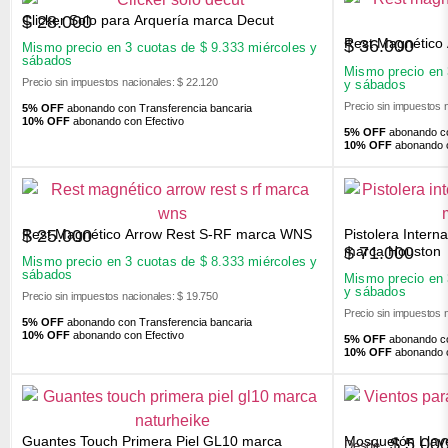
Clicker Solo para Arquería marca Decut
$
28.000
Rest Magnético
$
36.000
Mismo precio en 3 cuotas de
$
9.333
miércoles y
sábados
Mismo precio en
Precio sin impuestos nacionales: $ 22.120
y sábados
Precio sin impuestos 
5% OFF
abonando con Transferencia bancaria
10% OFF
abonando con Efectivo
5% OFF
abonando co
10% OFF
abonando c
Rest Magnético Arrow Rest S-RF marca WNS
Pistolera Inter
$
25.000
$
71.000
marca Houston
Mismo precio en 3 cuotas de
$
8.333
miércoles y
sábados
Mismo precio en
y sábados
Precio sin impuestos nacionales: $ 19.750
Precio sin impuestos 
5% OFF
abonando con Transferencia bancaria
10% OFF
abonando con Efectivo
5% OFF
abonando co
10% OFF
abonando c
Guantes Touch Primera Piel GL10 marca
Mosquetón Llav
$
5.00
Desde