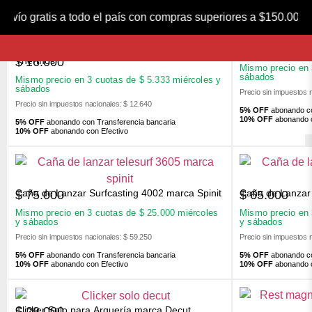
FILTROS
nvío gratis a todo el país con compras superiores a $150.00
Tapon de Repuesto para Termo Bala 1 l marca
Nocking Point 
$
1.100
$
16.000
Thermos
Mismo precio en
sábados
Mismo precio en 3 cuotas de
$
5.333
miércoles y
sábados
Precio sin impuestos 
Precio sin impuestos nacionales: $ 12.640
5% OFF
abonando co
10% OFF
abonando c
5% OFF
abonando con Transferencia bancaria
10% OFF
abonando con Efectivo
Caña de Lanzar Surfcasting 4002 marca Spinit
Caña de Lanzar 
$
75.000
$
65.000
Mismo precio en 3 cuotas de
$
25.000
miércoles
Mismo precio en
y sábados
y sábados
Precio sin impuestos nacionales: $ 59.250
Precio sin impuestos 
5% OFF
abonando con Transferencia bancaria
5% OFF
abonando co
10% OFF
abonando con Efectivo
10% OFF
abonando c
Clicker Solo para Arquería marca Decut
$
28.000