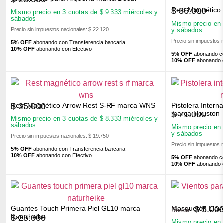
Rest Magnético
$
36.000
Mismo precio en 3 cuotas de
$
9.333
miércoles y
sábados
Mismo precio en
Precio sin impuestos nacionales: $ 22.120
y sábados
Precio sin impuestos 
5% OFF
abonando con Transferencia bancaria
10% OFF
abonando con Efectivo
5% OFF
abonando co
10% OFF
abonando c
Rest Magnético Arrow Rest S-RF marca WNS
Pistolera Inter
$
25.000
$
71.000
marca Houston
Mismo precio en 3 cuotas de
$
8.333
miércoles y
sábados
Mismo precio en
y sábados
Precio sin impuestos nacionales: $ 19.750
Precio sin impuestos 
5% OFF
abonando con Transferencia bancaria
10% OFF
abonando con Efectivo
5% OFF
abonando co
10% OFF
abonando c
Guantes Touch Primera Piel GL10 marca
Mosquetón Llav
$
5.00
Desde
$
25.000
Naturheike
Mismo precio en