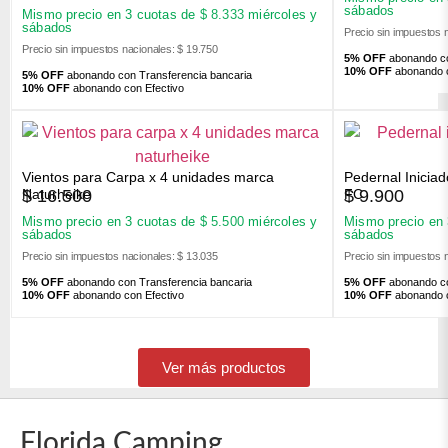
sábados
Mismo precio en 3 cuotas de
$
8.333
miércoles y
sábados
Precio sin impuestos 
Precio sin impuestos nacionales: $ 19.750
5% OFF
abonando co
10% OFF
abonando c
5% OFF
abonando con Transferencia bancaria
10% OFF
abonando con Efectivo
Vientos para Carpa x 4 unidades marca
Pedernal Inicia
$
16.500
$
9.900
Naturheike
FC
Mismo precio en 3 cuotas de
$
5.500
miércoles y
Mismo precio en
sábados
sábados
Precio sin impuestos nacionales: $ 13.035
Precio sin impuestos 
5% OFF
abonando con Transferencia bancaria
5% OFF
abonando co
10% OFF
abonando con Efectivo
10% OFF
abonando c
Ver más productos
Florida Camping