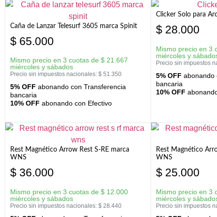
Clicker Solo para A
Caña de Lanzar Telesurf 3605 marca Spinit
$
28.000
$
65.000
Mismo precio en 3 
miércoles y sábado
Mismo precio en 3 cuotas de
$
21.667
Precio sin impuestos n
miércoles y sábados
Precio sin impuestos nacionales:
$
51.350
5% OFF
abonando c
bancaria
5% OFF
abonando con Transferencia
10% OFF
abonando 
bancaria
10% OFF
abonando con Efectivo
Rest Magnético Arrow Rest S-RE marca
Rest Magnético Arr
WNS
WNS
$
36.000
$
25.000
Mismo precio en 3 cuotas de
$
12.000
Mismo precio en 3 
miércoles y sábados
miércoles y sábado
Precio sin impuestos nacionales:
$
28.440
Precio sin impuestos n