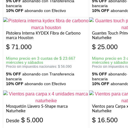
5% OFF
abonando con Transferencia
5% OFF
abonando c
bancaria
bancaria
10% OFF
abonando con Efectivo
10% OFF
abonando 
Pistolera Interna KYDEX Fibra de Carbono
Guantes Touch Prim
marca Houston
Naturheike
$
71.000
$
25.000
Mismo precio en 3 cuotas de
$
23.667
Mismo precio en 3 
miércoles y sábados
miércoles y sábado
Precio sin impuestos nacionales:
$
56.090
Precio sin impuestos n
5% OFF
abonando con Transferencia
5% OFF
abonando c
bancaria
bancaria
10% OFF
abonando con Efectivo
10% OFF
abonando 
Mosquetón Llavero S-Shape marca
Vientos para Carpa 
Naturheike
Naturheike
$
5.000
$
16.500
Desde