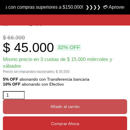
Producto nuevo
n compras superiores a $150.000! ❯❯❯❯ 💳 Aprovecha las 3 cu
Termo con Manija 1200 marca Kushiro
$
66.300
$
45.000
32% OFF
Mismo precio en 3 cuotas de
$
15.000
miércoles y
sábados
Precio sin impuestos nacionales:
$
35.550
5% OFF
abonando con Transferencia bancaria
10% OFF
abonando con Efectivo
Añadir al carrito
Comprar Ahora