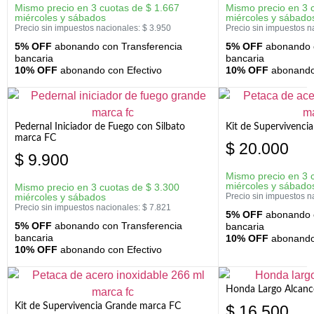
Mismo precio en 3 cuotas de
$
1.667
Mismo precio en 3 
miércoles y sábados
miércoles y sábado
Precio sin impuestos nacionales:
$
3.950
Precio sin impuestos n
5% OFF
abonando con Transferencia
5% OFF
abonando c
bancaria
bancaria
10% OFF
abonando con Efectivo
10% OFF
abonando 
Pedernal Iniciador de Fuego con Silbato
Kit de Supervivenc
marca FC
$
20.000
$
9.900
Mismo precio en 3 
miércoles y sábado
Mismo precio en 3 cuotas de
$
3.300
miércoles y sábados
Precio sin impuestos n
Precio sin impuestos nacionales:
$
7.821
5% OFF
abonando c
5% OFF
abonando con Transferencia
bancaria
bancaria
10% OFF
abonando 
10% OFF
abonando con Efectivo
Honda Largo Alcanc
Kit de Supervivencia Grande marca FC
$
16.500