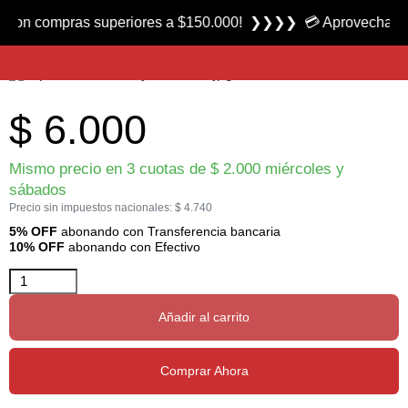
Producto nuevo
compras superiores a $150.000! ❯❯❯❯ 💳 Aprovecha las 3 cuot
Tapon Cebador para termo Stanley marca Crystal Rock
$
6.000
Mismo precio en 3 cuotas de
$
2.000
miércoles y
sábados
Precio sin impuestos nacionales:
$
4.740
5% OFF
abonando con Transferencia bancaria
10% OFF
abonando con Efectivo
Añadir al carrito
Comprar Ahora