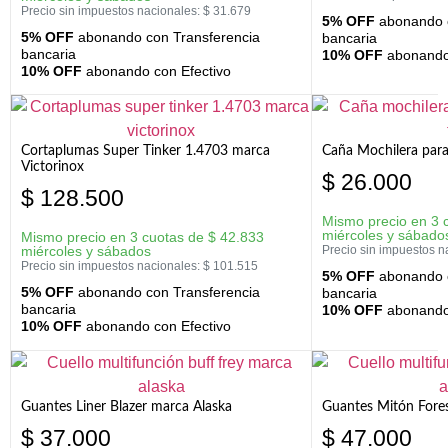
Precio sin impuestos nacionales:
$
31.679
5% OFF
abonando c
5% OFF
abonando con Transferencia
bancaria
bancaria
10% OFF
abonando 
10% OFF
abonando con Efectivo
Cortaplumas Super Tinker 1.4703 marca
Caña Mochilera para
Victorinox
$
26.000
$
128.500
Mismo precio en 3 
miércoles y sábado
Mismo precio en 3 cuotas de
$
42.833
miércoles y sábados
Precio sin impuestos n
Precio sin impuestos nacionales:
$
101.515
5% OFF
abonando c
5% OFF
abonando con Transferencia
bancaria
bancaria
10% OFF
abonando 
10% OFF
abonando con Efectivo
Guantes Liner Blazer marca Alaska
Guantes Mitón Fores
$
37.000
$
47.000