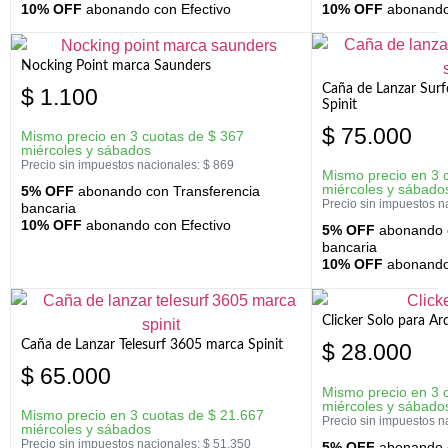
10% OFF
abonando con Efectivo
10% OFF
abonando 
Nocking Point marca Saunders
Caña de Lanzar Sur
$
1.100
Spinit
$
75.000
Mismo precio en 3 cuotas de
$
367
miércoles y sábados
Precio sin impuestos nacionales:
$
869
Mismo precio en 3 
miércoles y sábado
5% OFF
abonando con Transferencia
Precio sin impuestos n
bancaria
10% OFF
abonando con Efectivo
5% OFF
abonando c
bancaria
10% OFF
abonando 
Clicker Solo para A
Caña de Lanzar Telesurf 3605 marca Spinit
$
28.000
$
65.000
Mismo precio en 3 
miércoles y sábado
Mismo precio en 3 cuotas de
$
21.667
Precio sin impuestos n
miércoles y sábados
Precio sin impuestos nacionales:
$
51.350
5% OFF
abonando c