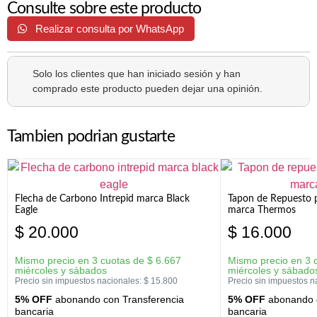
Consulte sobre este producto
Realizar consulta por WhatsApp
Solo los clientes que han iniciado sesión y han
comprado este producto pueden dejar una opinión.
Tambien podrian gustarte
Flecha de Carbono Intrepid marca Black
Tapon de Repuesto p
Eagle
marca Thermos
$
20.000
$
16.000
Mismo precio en 3 cuotas de
$
6.667
Mismo precio en 3 
miércoles y sábados
miércoles y sábado
Precio sin impuestos nacionales:
$
15.800
Precio sin impuestos n
5% OFF
abonando con Transferencia
5% OFF
abonando c
bancaria
bancaria