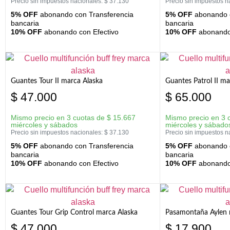
Precio sin impuestos nacionales:
$
37.130
Precio sin impuestos n
5% OFF
abonando con Transferencia
5% OFF
abonando c
bancaria
bancaria
10% OFF
abonando con Efectivo
10% OFF
abonando 
Guantes Tour II marca Alaska
Guantes Patrol II ma
$
47.000
$
65.000
Mismo precio en 3 cuotas de
$
15.667
Mismo precio en 3 
miércoles y sábados
miércoles y sábado
Precio sin impuestos nacionales:
$
37.130
Precio sin impuestos n
5% OFF
abonando con Transferencia
5% OFF
abonando c
bancaria
bancaria
10% OFF
abonando con Efectivo
10% OFF
abonando 
Guantes Tour Grip Control marca Alaska
Pasamontaña Aylen 
$
47.000
$
17.900