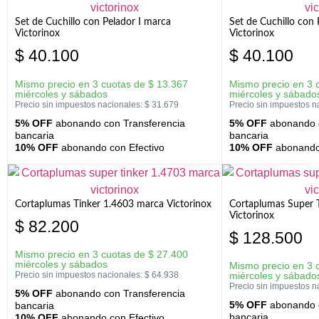
Set de Cuchillo con Pelador I marca
Set de Cuchillo con
Victorinox
Victorinox
$
40.100
$
40.100
Mismo precio en 3 cuotas de
$
13.367
Mismo precio en 3 
miércoles y sábados
miércoles y sábado
Precio sin impuestos nacionales:
$
31.679
Precio sin impuestos n
5% OFF
abonando con Transferencia
5% OFF
abonando c
bancaria
bancaria
10% OFF
abonando con Efectivo
10% OFF
abonando 
Cortaplumas Tinker 1.4603 marca Victorinox
Cortaplumas Super 
Victorinox
$
82.200
$
128.500
Mismo precio en 3 cuotas de
$
27.400
miércoles y sábados
Mismo precio en 3 
Precio sin impuestos nacionales:
$
64.938
miércoles y sábado
Precio sin impuestos n
5% OFF
abonando con Transferencia
5% OFF
abonando c
bancaria
bancaria
10% OFF
abonando con Efectivo