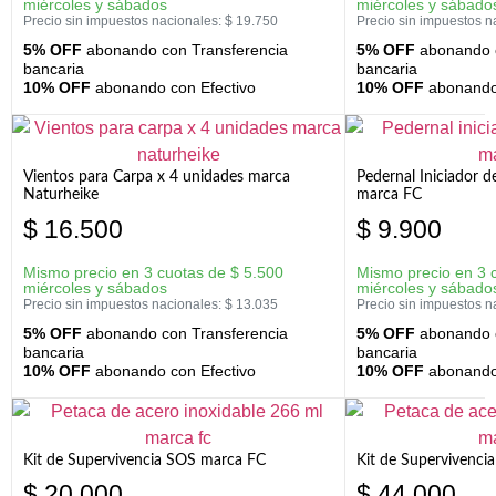
miércoles y sábados
miércoles y sábado
Precio sin impuestos nacionales:
$
19.750
Precio sin impuestos n
5% OFF
abonando con Transferencia
5% OFF
abonando c
bancaria
bancaria
10% OFF
abonando con Efectivo
10% OFF
abonando 
Vientos para Carpa x 4 unidades marca
Pedernal Iniciador d
Naturheike
marca FC
$
16.500
$
9.900
Mismo precio en 3 cuotas de
$
5.500
Mismo precio en 3 
miércoles y sábados
miércoles y sábado
Precio sin impuestos nacionales:
$
13.035
Precio sin impuestos n
5% OFF
abonando con Transferencia
5% OFF
abonando c
bancaria
bancaria
10% OFF
abonando con Efectivo
10% OFF
abonando 
Kit de Supervivencia SOS marca FC
Kit de Supervivenci
$
20.000
$
44.000