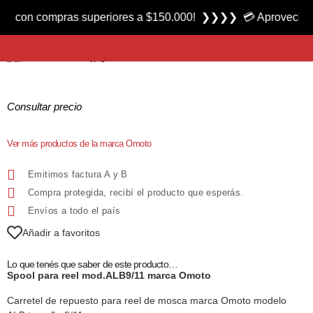
Producto nuevo
on compras superiores a $150.000! ❯❯❯❯ 💳 Aprovecha las 3 c
Spool para reel ALB9/11 marca Omoto
Consultar precio
Ver más productos de la marca Omoto
Emitimos factura A y B
Compra protegida, recibí el producto que esperás.
Envíos a todo el país
Añadir a favoritos
Lo que tenés que saber de este producto…
Spool para reel mod.ALB9/11 marca Omoto
Carretel de repuesto para reel de mosca marca Omoto modelo