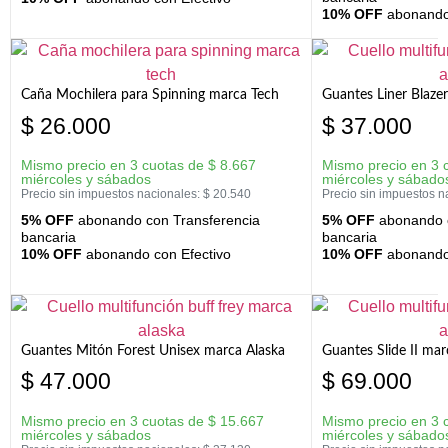
10% OFF
abonando 
Caña Mochilera para Spinning marca Tech
Guantes Liner Blaze
$
26.000
$
37.000
Mismo precio en 3 cuotas de
$
8.667
Mismo precio en 3 
miércoles y sábados
miércoles y sábado
Precio sin impuestos nacionales:
$
20.540
Precio sin impuestos n
5% OFF
abonando con Transferencia
5% OFF
abonando c
bancaria
bancaria
10% OFF
abonando con Efectivo
10% OFF
abonando 
Guantes Mitón Forest Unisex marca Alaska
Guantes Slide II mar
$
47.000
$
69.000
Mismo precio en 3 cuotas de
$
15.667
Mismo precio en 3 
miércoles y sábados
miércoles y sábado