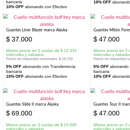
bancaria
10% OFF
abonando 
10% OFF
abonando con Efectivo
Guantes Liner Blazer marca Alaska
Guantes Mitón Fores
$
37.000
$
47.000
Mismo precio en 3 cuotas de
$
12.333
Mismo precio en 3 
miércoles y sábados
miércoles y sábado
Precio sin impuestos nacionales:
$
29.230
Precio sin impuestos n
5% OFF
abonando con Transferencia
5% OFF
abonando c
bancaria
bancaria
10% OFF
abonando con Efectivo
10% OFF
abonando 
Guantes Slide II marca Alaska
Guantes Tour II mar
$
69.000
$
47.000
Mismo precio en 3 cuotas de
$
23.000
Mismo precio en 3 
miércoles y sábados
miércoles y sábado