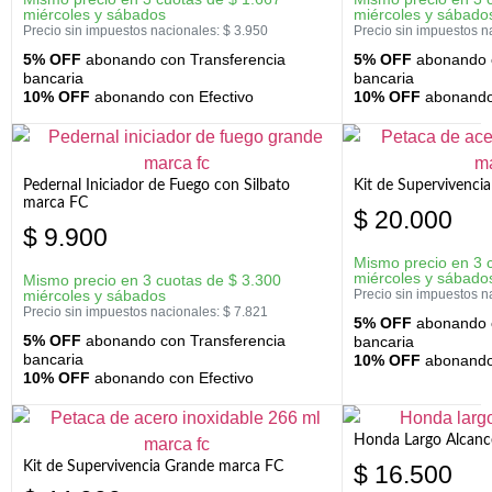
miércoles y sábados
miércoles y sábado
Precio sin impuestos nacionales:
$
3.950
Precio sin impuestos n
5% OFF
abonando con Transferencia
5% OFF
abonando c
bancaria
bancaria
10% OFF
abonando con Efectivo
10% OFF
abonando 
Pedernal Iniciador de Fuego con Silbato
Kit de Supervivenc
marca FC
$
20.000
$
9.900
Mismo precio en 3 
miércoles y sábado
Mismo precio en 3 cuotas de
$
3.300
miércoles y sábados
Precio sin impuestos n
Precio sin impuestos nacionales:
$
7.821
5% OFF
abonando c
5% OFF
abonando con Transferencia
bancaria
bancaria
10% OFF
abonando 
10% OFF
abonando con Efectivo
Honda Largo Alcanc
Kit de Supervivencia Grande marca FC
$
16.500