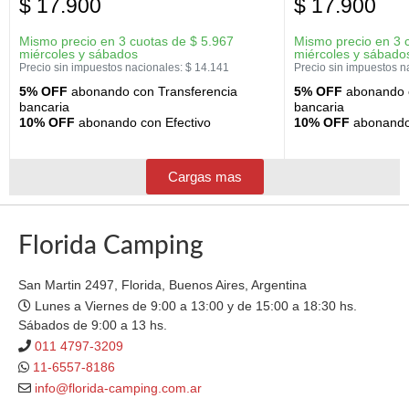
$
17.900
$
17.900
Mismo precio en 3 cuotas de
$
5.967
Mismo precio en 3 
miércoles y sábados
miércoles y sábado
Precio sin impuestos nacionales:
$
14.141
Precio sin impuestos n
5% OFF
abonando con Transferencia
5% OFF
abonando c
bancaria
bancaria
10% OFF
abonando con Efectivo
10% OFF
abonando 
Cargas mas
Florida Camping
San Martin 2497, Florida, Buenos Aires, Argentina
Lunes a Viernes de 9:00 a 13:00 y de 15:00 a 18:30 hs.
Sábados de 9:00 a 13 hs.
011 4797-3209
11-6557-8186
info@florida-camping.com.ar