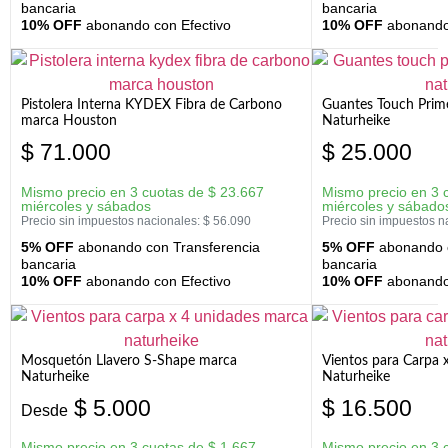
bancaria
bancaria
10% OFF
abonando con Efectivo
10% OFF
abonando 
Pistolera Interna KYDEX Fibra de Carbono
Guantes Touch Prim
marca Houston
Naturheike
$
71.000
$
25.000
Mismo precio en 3 cuotas de
$
23.667
Mismo precio en 3 
miércoles y sábados
miércoles y sábado
Precio sin impuestos nacionales:
$
56.090
Precio sin impuestos n
5% OFF
abonando con Transferencia
5% OFF
abonando c
bancaria
bancaria
10% OFF
abonando con Efectivo
10% OFF
abonando 
Mosquetón Llavero S-Shape marca
Vientos para Carpa 
Naturheike
Naturheike
$
5.000
$
16.500
Desde
Mismo precio en 3 cuotas de
$
1.667
Mismo precio en 3 