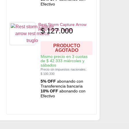
Efectivo
Rest Storm Capture Arrow
$
127.000
Rest marca Truglo
PRODUCTO
AGOTADO
Mismo precio en 3 cuotas
de
$
42.333
miércoles y
sábados
Precio sin impuestos nacionales:
$
100.330
5% OFF
abonando con
Transferencia bancaria
10% OFF
abonando con
Efectivo