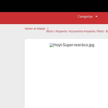
Categorías
Volver al listado
|
Inicio
/
Arquería
/
Accesorios Arquería
/
Rest - B