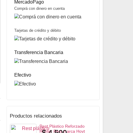
MercadoPago
Comprá con dinero en cuenta
Tarjetas de crédito y débito
Rest Stinger Arrow Rest marca AAE
$
104.000
Transferencia Bancaria
Mismo precio en 3 cuotas de
$
34.667
miércoles y sábados
Precio sin impuestos nacionales:
$
82.160
5% OFF
abonando con Transferencia bancaria
10% OFF
abonando con Efectivo
Efectivo
Productos relacionados
Rest Plástico Reforzado
$
4.500
Hunter Rest marca Hoyt