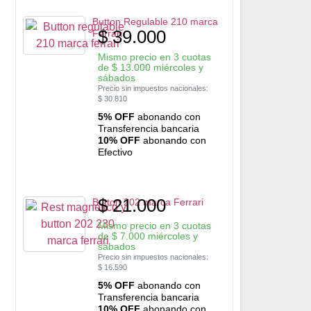
Button Regulable 210 marca
$
39.000
Ferrari
Mismo precio en 3 cuotas
de
$
13.000
miércoles y
sábados
Precio sin impuestos nacionales:
$
30.810
5% OFF
abonando con
Transferencia bancaria
10% OFF
abonando con
Efectivo
$
21.000
Button 202 marca Ferrari
Mismo precio en 3 cuotas
de
$
7.000
miércoles y
sábados
Precio sin impuestos nacionales:
$
16.590
5% OFF
abonando con
Transferencia bancaria
10% OFF
abonando con