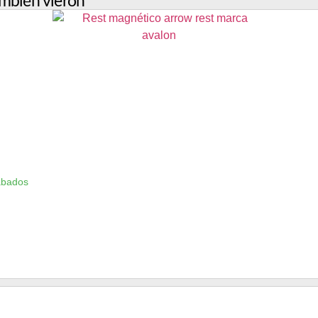
mbién vieron
ábados