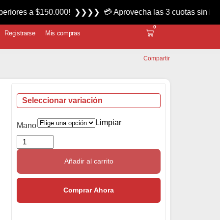
 $150.000! ❯❯❯❯ 💳 Aprovecha las 3 cuotas sin interés miér
0
Registrarse
Mis compras
Compartir
Seleccionar variación
Limpiar
Mano
Añadir al carrito
Comprar Ahora