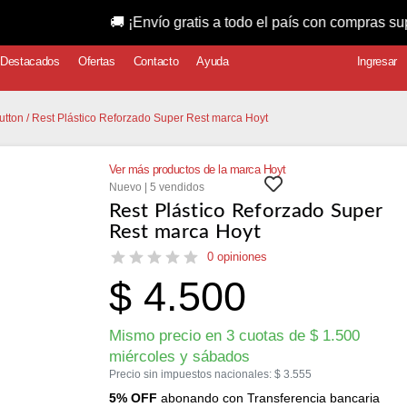
🚚 ¡Envío gratis a todo el país con compras superiores a
Destacados
Ofertas
Contacto
Ayuda
Ingresar
utton
/ Rest Plástico Reforzado Super Rest marca Hoyt
Ver más productos de la marca Hoyt
Nuevo | 5 vendidos
Rest Plástico Reforzado Super
Rest marca Hoyt
0 opiniones
$
4.500
Mismo precio en 3 cuotas de
$
1.500
miércoles y sábados
Precio sin impuestos nacionales:
$
3.555
5% OFF
abonando con Transferencia bancaria