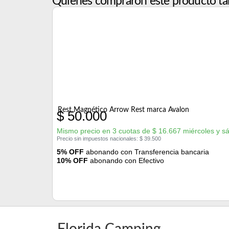
Quienes compraron este producto ta
Rest Magnético Arrow Rest marca Avalon
$
50.000
Mismo precio en 3 cuotas de
$
16.667
miércoles y s
Precio sin impuestos nacionales:
$
39.500
5% OFF
abonando con Transferencia bancaria
10% OFF
abonando con Efectivo
Florida Camping