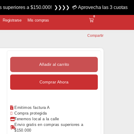
iores a $150.000! ❯❯❯❯ 💳 Aprovecha las 3 cuotas sin interé
0
Registrarse
Mis compras
Compartir
Añadir al carrito
Comprar Ahora
Emitimos factura A
Compra protegida
Tenemos local a la calle
Envio gratis en compras superiores a
$150.000