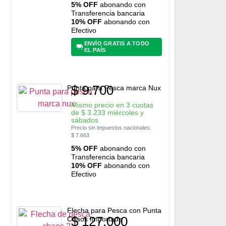
5% OFF
abonando con
Transferencia bancaria
10% OFF
abonando con
Efectivo
ENVÍO GRATIS A TODO
EL PAÍS
$
9.700
Punta para Pesca marca Nux
Mismo precio en 3 cuotas
de
$
3.233
miércoles y
sábados
Precio sin impuestos nacionales:
$
7.663
5% OFF
abonando con
Transferencia bancaria
10% OFF
abonando con
Efectivo
Flecha para Pesca con Punta
$
127.000
Chaos Importada