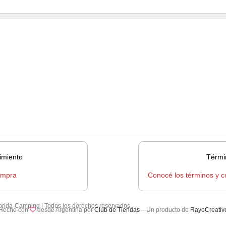
imiento
Térmi
ompra
Conocé los términos y c
lorida-Camping | Todos los derechos reservados.
Hecho con
desde Argentina por
Club de Tiendas
– Un producto de
RayoCreativ