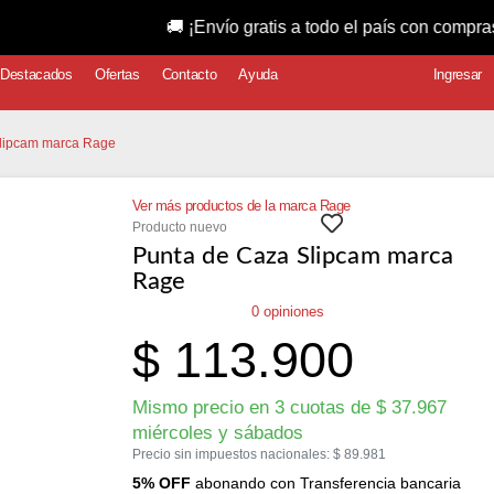
🚚 ¡Envío gratis a todo el país con compras super
Destacados
Ofertas
Contacto
Ayuda
Ingresar
Slipcam marca Rage
Ver más productos de la marca Rage
Producto nuevo
Punta de Caza Slipcam marca
Rage
0 opiniones
$
113.900
Mismo precio en 3 cuotas de
$
37.967
miércoles y sábados
Precio sin impuestos nacionales:
$
89.981
5% OFF
abonando con Transferencia bancaria