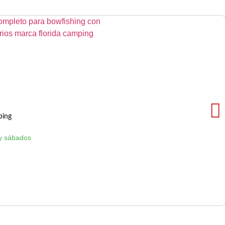
ping
y sábados