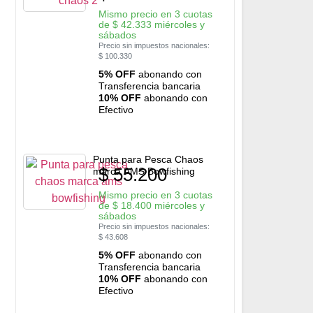
Mismo precio en 3 cuotas
de
$
42.333
miércoles y
sábados
Precio sin impuestos nacionales:
$
100.330
5% OFF
abonando con
Transferencia bancaria
10% OFF
abonando con
Efectivo
Punta para Pesca Chaos
$
55.200
marca AMS Bowfishing
Mismo precio en 3 cuotas
de
$
18.400
miércoles y
sábados
Precio sin impuestos nacionales:
$
43.608
5% OFF
abonando con
Transferencia bancaria
10% OFF
abonando con
Efectivo