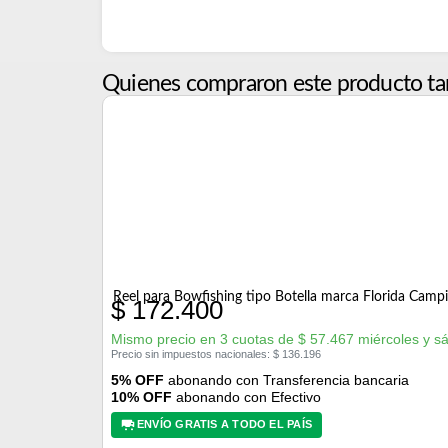
Quienes compraron este producto ta
Reel para Bowfishing tipo Botella marca Florida Camp
$
172.400
Mismo precio en 3 cuotas de
$
57.467
miércoles y s
Precio sin impuestos nacionales:
$
136.196
5% OFF
abonando con Transferencia bancaria
10% OFF
abonando con Efectivo
ENVÍO GRATIS A TODO EL PAÍS