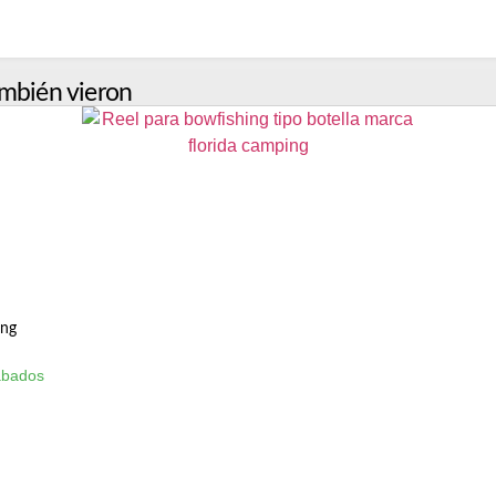
mbién vieron
ing
ábados