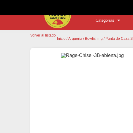
Categorías
Volver al listado
|
Inicio
/
Arquería
/
Bowfishing
/ Punta de Caza 