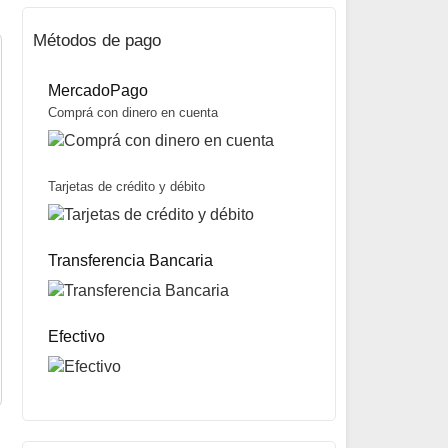
Métodos de pago
MercadoPago
Comprá con dinero en cuenta
Tarjetas de crédito y débito
Reel para Bowfishing Mudcat marca Bohning
$
112.000
Transferencia Bancaria
PRODUCTO AGOT
Mismo precio en 3 cuotas de
$
37.333
miércoles y sábados
Precio sin impuestos nacionales:
$
88.480
Efectivo
5% OFF
abonando con Transferencia bancaria
10% OFF
abonando con Efectivo