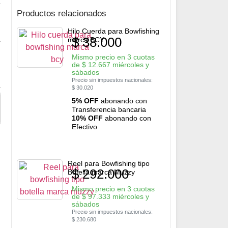
Productos relacionados
Hilo Cuerda para Bowfishing
$
38.000
marca BCY
Mismo precio en 3 cuotas
de
$
12.667
miércoles y
sábados
Precio sin impuestos nacionales:
$
30.020
5% OFF
abonando con
Transferencia bancaria
10% OFF
abonando con
Efectivo
Reel para Bowfishing tipo
$
292.000
Botella marca Muzzy
Mismo precio en 3 cuotas
de
$
97.333
miércoles y
sábados
Precio sin impuestos nacionales:
$
230.680