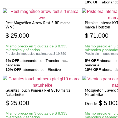
10% OFF
abonando 
Rest Magnético Arrow Rest S-RF marca
Pistolera Interna K
WNS
marca Houston
$
25.000
$
71.000
Mismo precio en 3 cuotas de
$
8.333
Mismo precio en 3 
miércoles y sábados
miércoles y sábado
Precio sin impuestos nacionales:
$
19.750
Precio sin impuestos n
5% OFF
abonando con Transferencia
5% OFF
abonando c
bancaria
bancaria
10% OFF
abonando con Efectivo
10% OFF
abonando 
Guantes Touch Primera Piel GL10 marca
Mosquetón Llavero 
Naturheike
Naturheike
$
25.000
$
5.00
Desde
Mismo precio en 3 cuotas de
$
8.333
Mismo precio en 3 
miércoles y sábados
miércoles y sábado