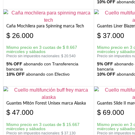
10% OFF
abonando 
Caña Mochilera para Spinning marca Tech
Guantes Liner Blaze
$
26.000
$
37.000
Mismo precio en 3 cuotas de
$
8.667
Mismo precio en 3 
miércoles y sábados
miércoles y sábado
Precio sin impuestos nacionales:
$
20.540
Precio sin impuestos n
5% OFF
abonando con Transferencia
5% OFF
abonando c
bancaria
bancaria
10% OFF
abonando con Efectivo
10% OFF
abonando 
Guantes Mitón Forest Unisex marca Alaska
Guantes Slide II mar
$
47.000
$
69.000
Mismo precio en 3 cuotas de
$
15.667
Mismo precio en 3 
miércoles y sábados
miércoles y sábado
Precio sin impuestos nacionales:
$
37.130
Precio sin impuestos n