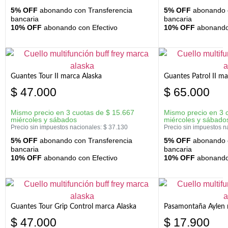
5% OFF
abonando con Transferencia
5% OFF
abonando c
bancaria
bancaria
10% OFF
abonando con Efectivo
10% OFF
abonando 
Guantes Tour II marca Alaska
Guantes Patrol II ma
$
47.000
$
65.000
Mismo precio en 3 cuotas de
$
15.667
Mismo precio en 3 
miércoles y sábados
miércoles y sábado
Precio sin impuestos nacionales:
$
37.130
Precio sin impuestos n
5% OFF
abonando con Transferencia
5% OFF
abonando c
bancaria
bancaria
10% OFF
abonando con Efectivo
10% OFF
abonando 
Guantes Tour Grip Control marca Alaska
Pasamontaña Aylen 
$
47.000
$
17.900