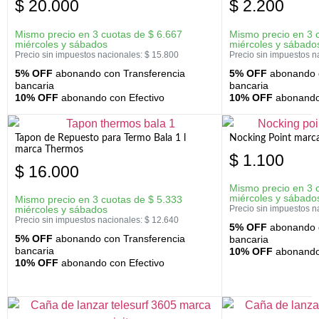
$
20.000
$
2.200
Mismo precio en 3 cuotas de
$
6.667
Mismo precio en 3 
miércoles y sábados
miércoles y sábado
Precio sin impuestos nacionales:
$
15.800
Precio sin impuestos n
5% OFF
abonando con Transferencia
5% OFF
abonando c
bancaria
bancaria
10% OFF
abonando con Efectivo
10% OFF
abonando 
Tapon de Repuesto para Termo Bala 1 l
Nocking Point marc
marca Thermos
$
1.100
$
16.000
Mismo precio en 3 
miércoles y sábado
Mismo precio en 3 cuotas de
$
5.333
miércoles y sábados
Precio sin impuestos n
Precio sin impuestos nacionales:
$
12.640
5% OFF
abonando c
5% OFF
abonando con Transferencia
bancaria
bancaria
10% OFF
abonando 
10% OFF
abonando con Efectivo