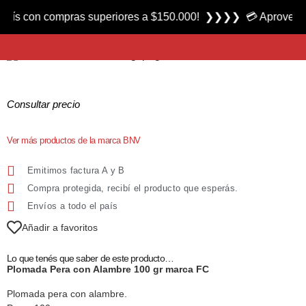
Producto nuevo
con compras superiores a $150.000! ❯❯❯❯ 💳 Aprovecha las 3 
Plomada Pera con Alambre 100 gr marca BNV
Consultar precio
Ver más productos de la marca BNV
Emitimos factura A y B
Compra protegida, recibí el producto que esperás.
Envíos a todo el país
Añadir a favoritos
Lo que tenés que saber de este producto…
Plomada Pera con Alambre 100 gr marca FC
Plomada pera con alambre.