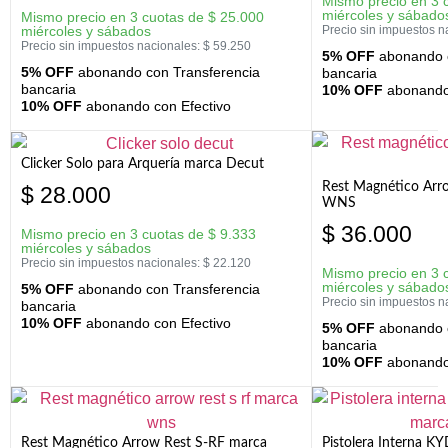
Mismo precio en 3 
miércoles y sábado
Mismo precio en 3 cuotas de
$
25.000
miércoles y sábados
Precio sin impuestos n
Precio sin impuestos nacionales:
$
59.250
5% OFF
abonando c
5% OFF
abonando con Transferencia
bancaria
bancaria
10% OFF
abonando 
10% OFF
abonando con Efectivo
Clicker Solo para Arquería marca Decut
Rest Magnético Arr
$
28.000
WNS
$
36.000
Mismo precio en 3 cuotas de
$
9.333
miércoles y sábados
Precio sin impuestos nacionales:
$
22.120
Mismo precio en 3 
miércoles y sábado
5% OFF
abonando con Transferencia
Precio sin impuestos n
bancaria
10% OFF
abonando con Efectivo
5% OFF
abonando c
bancaria
10% OFF
abonando 
Rest Magnético Arrow Rest S-RF marca
Pistolera Interna K