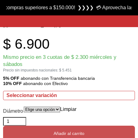
Producto nuevo
pras superiores a $150.000! ❯❯❯❯ 💳 Aprovecha las 3 cuotas 
Multifilamento 4X marca Morgul
$
6.900
Mismo precio en 3 cuotas de
$
2.300
miércoles y
sábados
Precio sin impuestos nacionales:
$
5.451
5% OFF
abonando con Transferencia bancaria
10% OFF
abonando con Efectivo
Seleccionar variación
Limpiar
Diámetro
Añadir al carrito