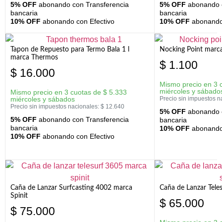
5% OFF
abonando con Transferencia
5% OFF
abonando c
bancaria
bancaria
10% OFF
abonando con Efectivo
10% OFF
abonando 
Tapon de Repuesto para Termo Bala 1 l
Nocking Point marc
marca Thermos
$
1.100
$
16.000
Mismo precio en 3 
miércoles y sábado
Mismo precio en 3 cuotas de
$
5.333
miércoles y sábados
Precio sin impuestos n
Precio sin impuestos nacionales:
$
12.640
5% OFF
abonando c
5% OFF
abonando con Transferencia
bancaria
bancaria
10% OFF
abonando 
10% OFF
abonando con Efectivo
Caña de Lanzar Surfcasting 4002 marca
Caña de Lanzar Tele
Spinit
$
65.000
$
75.000