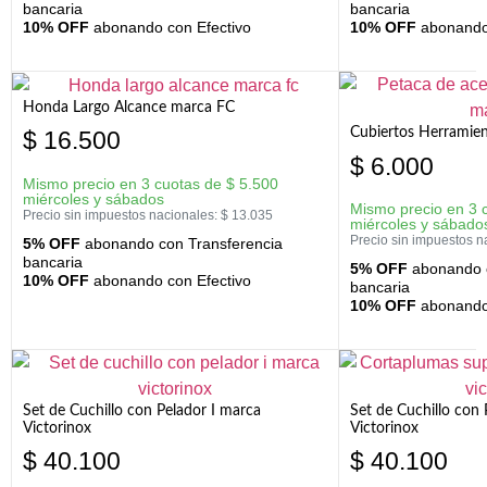
bancaria
bancaria
10% OFF
abonando con Efectivo
10% OFF
abonando 
Honda Largo Alcance marca FC
Cubiertos Herramien
$
16.500
$
6.000
Mismo precio en 3 cuotas de
$
5.500
miércoles y sábados
Mismo precio en 3 
Precio sin impuestos nacionales:
$
13.035
miércoles y sábado
Precio sin impuestos n
5% OFF
abonando con Transferencia
bancaria
5% OFF
abonando c
10% OFF
abonando con Efectivo
bancaria
10% OFF
abonando 
Set de Cuchillo con Pelador I marca
Set de Cuchillo con
Victorinox
Victorinox
$
40.100
$
40.100