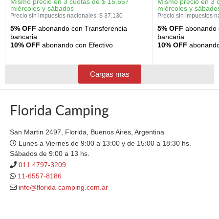
Mismo precio en 3 cuotas de
$
15.667
Mismo precio en 3 
miércoles y sábados
miércoles y sábado
Precio sin impuestos nacionales:
$
37.130
Precio sin impuestos n
5% OFF
abonando con Transferencia
5% OFF
abonando c
bancaria
bancaria
10% OFF
abonando con Efectivo
10% OFF
abonando 
Cargas mas
Florida Camping
San Martin 2497, Florida, Buenos Aires, Argentina
Lunes a Viernes de 9:00 a 13:00 y de 15:00 a 18:30 hs.
Sábados de 9:00 a 13 hs.
011 4797-3209
11-6557-8186
info@florida-camping.com.ar