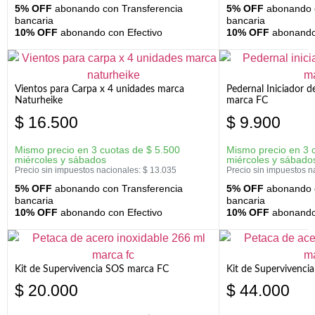
5% OFF
abonando con Transferencia
5% OFF
abonando c
bancaria
bancaria
10% OFF
abonando con Efectivo
10% OFF
abonando 
Vientos para Carpa x 4 unidades marca
Pedernal Iniciador d
Naturheike
marca FC
$
16.500
$
9.900
Mismo precio en 3 cuotas de
$
5.500
Mismo precio en 3 
miércoles y sábados
miércoles y sábado
Precio sin impuestos nacionales:
$
13.035
Precio sin impuestos n
5% OFF
abonando con Transferencia
5% OFF
abonando c
bancaria
bancaria
10% OFF
abonando con Efectivo
10% OFF
abonando 
Kit de Supervivencia SOS marca FC
Kit de Supervivenci
$
20.000
$
44.000