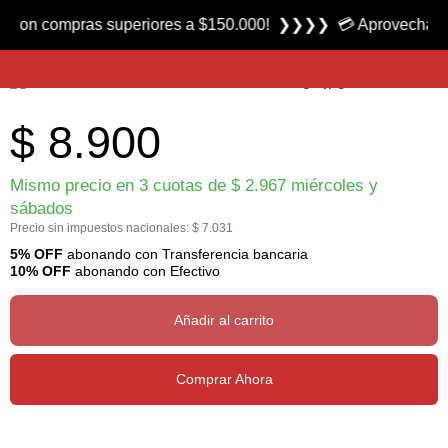
Producto nuevo
 compras superiores a $150.000! ❯❯❯❯ 💳 Aprovecha las 3 cuo
Mosca Muddler Deceiver marca FC
$
8.900
Mismo precio en 3 cuotas de
$
2.967
miércoles y
sábados
Precio sin impuestos nacionales:
$
7.031
5% OFF
abonando con Transferencia bancaria
10% OFF
abonando con Efectivo
Añadir al carrito
Comprar Ahora