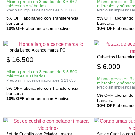
Mismo precio en 3 cuotas de
$
6.667
Mismo precio en 3 
miércoles y sábados
miércoles y sábado
Precio sin impuestos nacionales:
$
15.800
Precio sin impuestos n
5% OFF
abonando con Transferencia
5% OFF
abonando c
bancaria
bancaria
10% OFF
abonando con Efectivo
10% OFF
abonando 
Honda Largo Alcance marca FC
Cubiertos Herramien
$
16.500
$
6.000
Mismo precio en 3 cuotas de
$
5.500
miércoles y sábados
Mismo precio en 3 
Precio sin impuestos nacionales:
$
13.035
miércoles y sábado
Precio sin impuestos n
5% OFF
abonando con Transferencia
bancaria
5% OFF
abonando c
10% OFF
abonando con Efectivo
bancaria
10% OFF
abonando 
Set de Cuchillo con Pelador I marca
Set de Cuchillo con