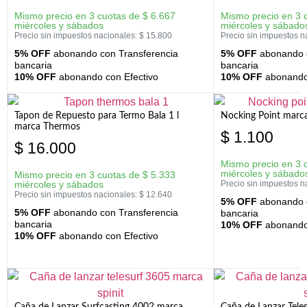
Mismo precio en 3 cuotas de
$
6.667
Mismo precio en 3 
miércoles y sábados
miércoles y sábado
Precio sin impuestos nacionales:
$
15.800
Precio sin impuestos n
5% OFF
abonando con Transferencia
5% OFF
abonando c
bancaria
bancaria
10% OFF
abonando con Efectivo
10% OFF
abonando 
Tapon de Repuesto para Termo Bala 1 l
Nocking Point marc
marca Thermos
$
1.100
$
16.000
Mismo precio en 3 
miércoles y sábado
Mismo precio en 3 cuotas de
$
5.333
miércoles y sábados
Precio sin impuestos n
Precio sin impuestos nacionales:
$
12.640
5% OFF
abonando c
5% OFF
abonando con Transferencia
bancaria
bancaria
10% OFF
abonando 
10% OFF
abonando con Efectivo
Caña de Lanzar Surfcasting 4002 marca
Caña de Lanzar Tele