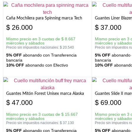
Caña Mochilera para Spinning marca Tech
Guantes Liner Blaze
$
26.000
$
37.000
Mismo precio en 3 cuotas de
$
8.667
Mismo precio en 3 
miércoles y sábados
miércoles y sábado
Precio sin impuestos nacionales:
$
20.540
Precio sin impuestos n
5% OFF
abonando con Transferencia
5% OFF
abonando c
bancaria
bancaria
10% OFF
abonando con Efectivo
10% OFF
abonando 
Guantes Mitón Forest Unisex marca Alaska
Guantes Slide II mar
$
47.000
$
69.000
Mismo precio en 3 cuotas de
$
15.667
Mismo precio en 3 
miércoles y sábados
miércoles y sábado
Precio sin impuestos nacionales:
$
37.130
Precio sin impuestos n
5% OFF
abonando con Transferencia
5% OFF
abonando c