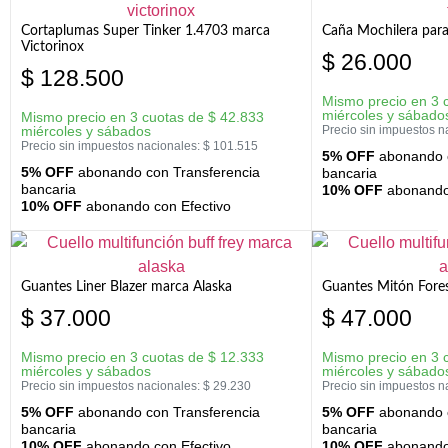
Cortaplumas Super Tinker 1.4703 marca
Caña Mochilera para
Victorinox
$
26.000
$
128.500
Mismo precio en 3 
miércoles y sábado
Mismo precio en 3 cuotas de
$
42.833
miércoles y sábados
Precio sin impuestos n
Precio sin impuestos nacionales:
$
101.515
5% OFF
abonando c
5% OFF
abonando con Transferencia
bancaria
bancaria
10% OFF
abonando 
10% OFF
abonando con Efectivo
Guantes Liner Blazer marca Alaska
Guantes Mitón Fores
$
37.000
$
47.000
Mismo precio en 3 cuotas de
$
12.333
Mismo precio en 3 
miércoles y sábados
miércoles y sábado
Precio sin impuestos nacionales:
$
29.230
Precio sin impuestos n
5% OFF
abonando con Transferencia
5% OFF
abonando c
bancaria
bancaria
10% OFF
abonando con Efectivo
10% OFF
abonando 