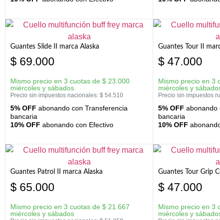
Guantes Slide II marca Alaska
Guantes Tour II mar
$
69.000
$
47.000
Mismo precio en 3 cuotas de
$
23.000
Mismo precio en 3 
miércoles y sábados
miércoles y sábado
Precio sin impuestos nacionales:
$
54.510
Precio sin impuestos n
5% OFF
abonando con Transferencia
5% OFF
abonando c
bancaria
bancaria
10% OFF
abonando con Efectivo
10% OFF
abonando 
Guantes Patrol II marca Alaska
Guantes Tour Grip C
$
65.000
$
47.000
Mismo precio en 3 cuotas de
$
21.667
Mismo precio en 3 
miércoles y sábados
miércoles y sábado