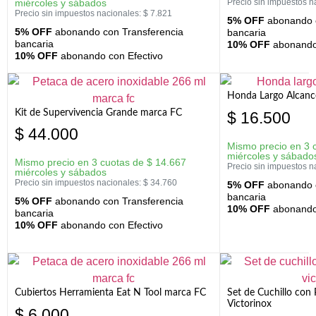
miércoles y sábados
Precio sin impuestos n
Precio sin impuestos nacionales:
$
7.821
5% OFF
abonando c
5% OFF
abonando con Transferencia
bancaria
bancaria
10% OFF
abonando 
10% OFF
abonando con Efectivo
Honda Largo Alcanc
Kit de Supervivencia Grande marca FC
$
16.500
$
44.000
Mismo precio en 3 
miércoles y sábado
Mismo precio en 3 cuotas de
$
14.667
Precio sin impuestos n
miércoles y sábados
Precio sin impuestos nacionales:
$
34.760
5% OFF
abonando c
bancaria
5% OFF
abonando con Transferencia
10% OFF
abonando 
bancaria
10% OFF
abonando con Efectivo
Cubiertos Herramienta Eat N Tool marca FC
Set de Cuchillo con 
Victorinox
$
6.000