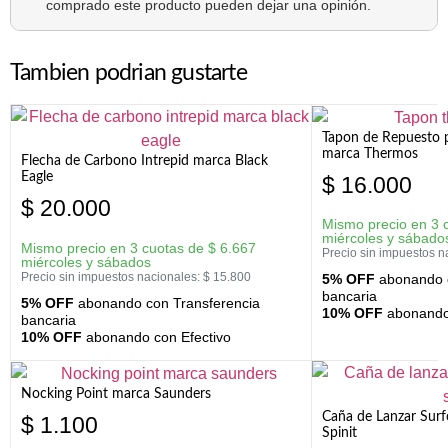
comprado este producto pueden dejar una opinión.
Tambien podrian gustarte
Tapon de Repuesto p
marca Thermos
Flecha de Carbono Intrepid marca Black
Eagle
$
16.000
$
20.000
Mismo precio en 3 
miércoles y sábado
Mismo precio en 3 cuotas de
$
6.667
Precio sin impuestos n
miércoles y sábados
Precio sin impuestos nacionales:
$
15.800
5% OFF
abonando c
bancaria
5% OFF
abonando con Transferencia
10% OFF
abonando 
bancaria
10% OFF
abonando con Efectivo
Nocking Point marca Saunders
Caña de Lanzar Sur
$
1.100
Spinit