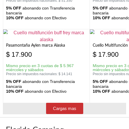
Precio sin impuestos nacionales:
$
51.350
Precio sin impuestos n
5% OFF
abonando con Transferencia
5% OFF
abonando c
bancaria
bancaria
10% OFF
abonando con Efectivo
10% OFF
abonando 
Pasamontaña Aylen marca Alaska
Cuello Multifunción
$
17.900
$
17.900
Mismo precio en 3 cuotas de
$
5.967
Mismo precio en 3 
miércoles y sábados
miércoles y sábado
Precio sin impuestos nacionales:
$
14.141
Precio sin impuestos n
5% OFF
abonando con Transferencia
5% OFF
abonando c
bancaria
bancaria
10% OFF
abonando con Efectivo
10% OFF
abonando 
Cargas mas