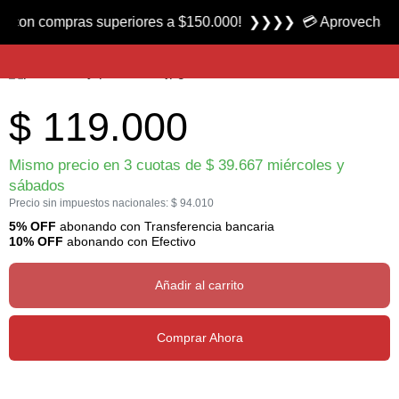
Producto nuevo
n compras superiores a $150.000! ❯❯❯❯ 💳 Aprovecha las 3 cu
Mochila Day Pack 18 marca Outside
$
119.000
Mismo precio en 3 cuotas de
$
39.667
miércoles y
sábados
Precio sin impuestos nacionales:
$
94.010
5% OFF
abonando con Transferencia bancaria
10% OFF
abonando con Efectivo
Añadir al carrito
Comprar Ahora