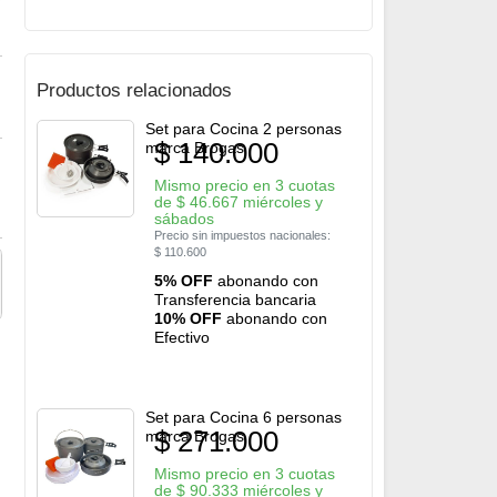
Productos relacionados
Set para Cocina 2 personas
$
140.000
marca Brogas
Mismo precio en 3 cuotas
de
$
46.667
miércoles y
sábados
Precio sin impuestos nacionales:
$
110.600
5% OFF
abonando con
Transferencia bancaria
10% OFF
abonando con
Efectivo
Set para Cocina 6 personas
$
271.000
marca Brogas
Mismo precio en 3 cuotas
de
$
90.333
miércoles y