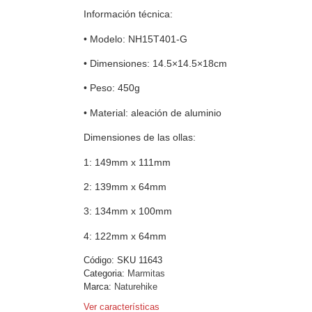
Información técnica:
• Modelo: NH15T401-G
• Dimensiones: 14.5×14.5×18cm
• Peso: 450g
• Material: aleación de aluminio
Dimensiones de las ollas:
1: 149mm x 111mm
2: 139mm x 64mm
3: 134mm x 100mm
4: 122mm x 64mm
Código:
SKU 11643
Categoria:
Marmitas
Marca:
Naturehike
Ver características