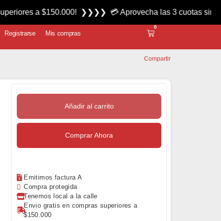
$150.000! ❯❯❯❯ 💳 Aprovecha las 3 cuotas sin interés miérc
0
Registrarse
Mis compras
Compartir
Añadir al carrito
Comprar Ahora
Emitimos factura A
Compra protegida
Tenemos local a la calle
Envio gratis en compras superiores a
$150.000