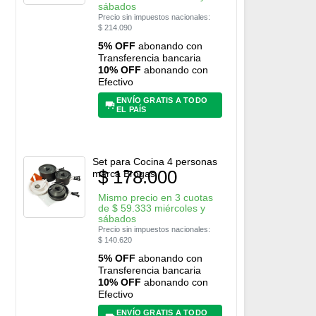
sábados
Precio sin impuestos nacionales:
$
214.090
5% OFF
abonando con
Transferencia bancaria
10% OFF
abonando con
Efectivo
ENVÍO GRATIS A TODO
EL PAÍS
Set para Cocina 4 personas
$
178.000
marca Brogas
Mismo precio en 3 cuotas
de
$
59.333
miércoles y
sábados
Precio sin impuestos nacionales:
$
140.620
5% OFF
abonando con
Transferencia bancaria
10% OFF
abonando con
Efectivo
ENVÍO GRATIS A TODO