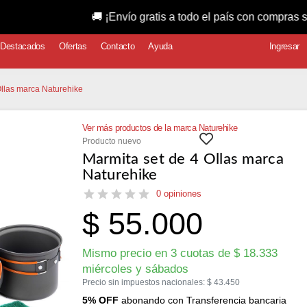
🚚 ¡Envío gratis a todo el país con compras superiores a 
Destacados
Ofertas
Contacto
Ayuda
Ingresar
Ollas marca Naturehike
Ver más productos de la marca Naturehike
Producto nuevo
Marmita set de 4 Ollas marca
Naturehike
0 opiniones
$
55.000
Mismo precio en 3 cuotas de
$
18.333
miércoles y sábados
Precio sin impuestos nacionales:
$
43.450
5% OFF
abonando con Transferencia bancaria