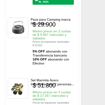
EL PAÍS
Pava para Camping marca
$
29.900
Naturehike
Mismo precio en 3 cuotas
de
$
9.967
miércoles y
sábados
Precio sin impuestos nacionales:
$
23.621
5% OFF
abonando con
Transferencia bancaria
10% OFF
abonando con
Efectivo
Set Marmita Acero
$
51.800
Inoxidable para 2 personas
marca FC
Mismo precio en 3 cuotas
de
$
17.267
miércoles y
sábados
Precio sin impuestos nacionales: