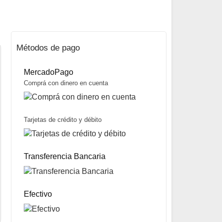
Métodos de pago
MercadoPago
Comprá con dinero en cuenta
Tarjetas de crédito y débito
Set para Cocina 6 personas marca Brogas
$
271.000
Transferencia Bancaria
Mismo precio en 3 cuotas de
$
90.333
miércoles y sábados
Precio sin impuestos nacionales:
$
214.090
5% OFF
abonando con Transferencia bancaria
10% OFF
abonando con Efectivo
Efectivo
ENVÍO GRATIS A TODO EL PAÍS