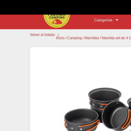
Categorías
Volver al listado
|
Inicio
/
Camping
/
Marmitas
/ Marmita set de 4 