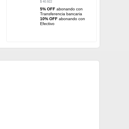
$
40.922
5% OFF
abonando con
Transferencia bancaria
10% OFF
abonando con
Efectivo
Set para Coci
$
178.0