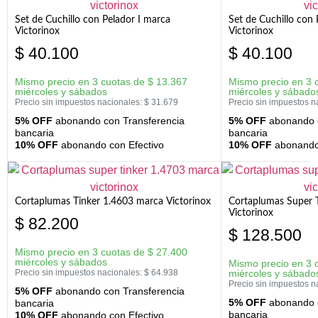
Set de Cuchillo con Pelador I marca
Set de Cuchillo con
Victorinox
Victorinox
$
40.100
$
40.100
Mismo precio en 3 cuotas de
$
13.367
Mismo precio en 3 
miércoles y sábados
miércoles y sábado
Precio sin impuestos nacionales:
$
31.679
Precio sin impuestos n
5% OFF
abonando con Transferencia
5% OFF
abonando c
bancaria
bancaria
10% OFF
abonando con Efectivo
10% OFF
abonando 
Cortaplumas Tinker 1.4603 marca Victorinox
Cortaplumas Super 
Victorinox
$
82.200
$
128.500
Mismo precio en 3 cuotas de
$
27.400
miércoles y sábados
Mismo precio en 3 
Precio sin impuestos nacionales:
$
64.938
miércoles y sábado
Precio sin impuestos n
5% OFF
abonando con Transferencia
5% OFF
abonando c
bancaria
bancaria
10% OFF
abonando con Efectivo