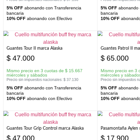
5% OFF
abonando con Transferencia
5% OFF
abonando c
bancaria
bancaria
10% OFF
abonando con Efectivo
10% OFF
abonando 
Guantes Tour II marca Alaska
Guantes Patrol II ma
$
47.000
$
65.000
Mismo precio en 3 cuotas de
$
15.667
Mismo precio en 3 
miércoles y sábados
miércoles y sábado
Precio sin impuestos nacionales:
$
37.130
Precio sin impuestos n
5% OFF
abonando con Transferencia
5% OFF
abonando c
bancaria
bancaria
10% OFF
abonando con Efectivo
10% OFF
abonando 
Guantes Tour Grip Control marca Alaska
Pasamontaña Aylen 
$
47.000
$
17.900