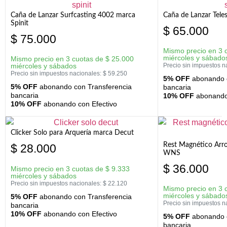
Caña de Lanzar Surfcasting 4002 marca
Caña de Lanzar Tele
Spinit
$
65.000
$
75.000
Mismo precio en 3 
miércoles y sábado
Mismo precio en 3 cuotas de
$
25.000
miércoles y sábados
Precio sin impuestos n
Precio sin impuestos nacionales:
$
59.250
5% OFF
abonando c
5% OFF
abonando con Transferencia
bancaria
bancaria
10% OFF
abonando 
10% OFF
abonando con Efectivo
Clicker Solo para Arquería marca Decut
Rest Magnético Arr
$
28.000
WNS
$
36.000
Mismo precio en 3 cuotas de
$
9.333
miércoles y sábados
Precio sin impuestos nacionales:
$
22.120
Mismo precio en 3 
miércoles y sábado
5% OFF
abonando con Transferencia
Precio sin impuestos n
bancaria
10% OFF
abonando con Efectivo
5% OFF
abonando c
bancaria