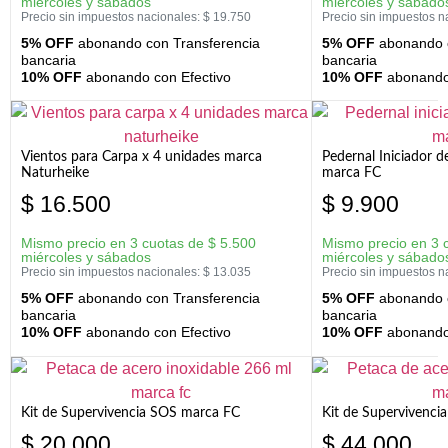
miércoles y sábados
miércoles y sábado
Precio sin impuestos nacionales:
$
19.750
Precio sin impuestos n
5% OFF
abonando con Transferencia
5% OFF
abonando c
bancaria
bancaria
10% OFF
abonando con Efectivo
10% OFF
abonando 
Vientos para Carpa x 4 unidades marca
Pedernal Iniciador d
Naturheike
marca FC
$
16.500
$
9.900
Mismo precio en 3 cuotas de
$
5.500
Mismo precio en 3 
miércoles y sábados
miércoles y sábado
Precio sin impuestos nacionales:
$
13.035
Precio sin impuestos n
5% OFF
abonando con Transferencia
5% OFF
abonando c
bancaria
bancaria
10% OFF
abonando con Efectivo
10% OFF
abonando 
Kit de Supervivencia SOS marca FC
Kit de Supervivenci
$
20.000
$
44.000