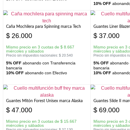
10% OFF
abonando 
Caña Mochilera para Spinning marca Tech
Guantes Liner Blaze
$
26.000
$
37.000
Mismo precio en 3 cuotas de
$
8.667
Mismo precio en 3 
miércoles y sábados
miércoles y sábado
Precio sin impuestos nacionales:
$
20.540
Precio sin impuestos n
5% OFF
abonando con Transferencia
5% OFF
abonando c
bancaria
bancaria
10% OFF
abonando con Efectivo
10% OFF
abonando 
Guantes Mitón Forest Unisex marca Alaska
Guantes Slide II mar
$
47.000
$
69.000
Mismo precio en 3 cuotas de
$
15.667
Mismo precio en 3 
miércoles y sábados
miércoles y sábado
Precio sin impuestos nacionales:
$
37.130
Precio sin impuestos n