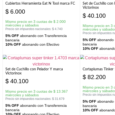
Cubiertos Herramienta Eat N Tool marca FC
Set de Cuchillo con 
Victorinox
$
6.000
$
40.100
Mismo precio en 3 cuotas de
$
2.000
miércoles y sábados
Mismo precio en 3 
Precio sin impuestos nacionales:
$
4.740
miércoles y sábado
Precio sin impuestos n
5% OFF
abonando con Transferencia
5% OFF
abonando c
bancaria
bancaria
10% OFF
abonando con Efectivo
10% OFF
abonando 
Set de Cuchillo con Pelador Y marca
Cortaplumas Tinker 
Victorinox
$
82.200
$
40.100
Mismo precio en 3 
miércoles y sábado
Mismo precio en 3 cuotas de
$
13.367
miércoles y sábados
Precio sin impuestos n
Precio sin impuestos nacionales:
$
31.679
5% OFF
abonando c
5% OFF
abonando con Transferencia
bancaria
bancaria
10% OFF
abonando 
10% OFF
abonando con Efectivo