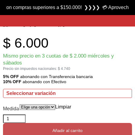
Producto nuevo
 compras superiores a $150.000! ❯❯❯❯ 💳 Aprovecha las 3 cuo
Leader 9 pies marca Grey Gull
$
6.000
Mismo precio en 3 cuotas de
$
2.000
miércoles y
sábados
Precio sin impuestos nacionales:
$
4.740
5% OFF
abonando con Transferencia bancaria
10% OFF
abonando con Efectivo
Seleccionar variación
Limpiar
Medida
Añadir al carrito