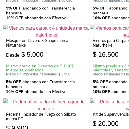
Precio sin impuestos nacionales:
$
56.090
Precio sin impuestos n
5% OFF
abonando con Transferencia
5% OFF
abonando c
bancaria
bancaria
10% OFF
abonando con Efectivo
10% OFF
abonando 
Mosquetón Llavero S-Shape marca
Vientos para Carpa 
Naturheike
Naturheike
$
5.000
$
16.500
Desde
Mismo precio en 3 cuotas de
$
1.667
Mismo precio en 3 
miércoles y sábados
miércoles y sábado
Precio sin impuestos nacionales:
$
3.950
Precio sin impuestos n
5% OFF
abonando con Transferencia
5% OFF
abonando c
bancaria
bancaria
10% OFF
abonando con Efectivo
10% OFF
abonando 
Pedernal Iniciador de Fuego con Silbato
Kit de Supervivenc
marca FC
$
20.000
$
9.900