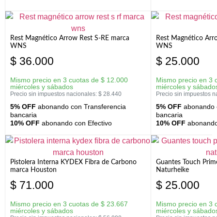
Rest Magnético Arrow Rest S-RE marca
Rest Magnético Arr
WNS
WNS
$
36.000
$
25.000
Mismo precio en 3 cuotas de
$
12.000
Mismo precio en 3 
miércoles y sábados
miércoles y sábado
Precio sin impuestos nacionales:
$
28.440
Precio sin impuestos n
5% OFF
abonando con Transferencia
5% OFF
abonando c
bancaria
bancaria
10% OFF
abonando con Efectivo
10% OFF
abonando 
Pistolera Interna KYDEX Fibra de Carbono
Guantes Touch Prim
marca Houston
Naturheike
$
71.000
$
25.000
Mismo precio en 3 cuotas de
$
23.667
Mismo precio en 3 
miércoles y sábados
miércoles y sábado