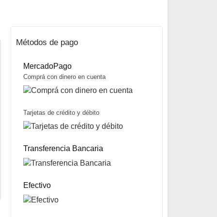
Métodos de pago
MercadoPago
Comprá con dinero en cuenta
Tarjetas de crédito y débito
Portacortaplumas Clásico marca Flor de Liz
$
28.800
Desde
Transferencia Bancaria
Mismo precio en 3 cuotas de
$
9.600
miércoles y sábados
Precio sin impuestos nacionales:
$
22.752
5% OFF
abonando con Transferencia bancaria
10% OFF
abonando con Efectivo
Efectivo