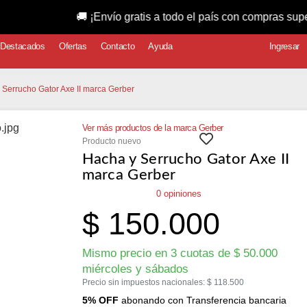
🚚 ¡Envío gratis a todo el país con compras superiores a
Destacados
Ofertas
Contacto
Ayuda
Ingresar
 Serrucho Gator Axe II marca Gerber
Ver más productos de la marca Gerber
Producto nuevo
Hacha y Serrucho Gator Axe II
marca Gerber
0 opiniones
$
150.000
Mismo precio en 3 cuotas de
$
50.000
miércoles y sábados
Precio sin impuestos nacionales:
$
118.500
5% OFF
abonando con Transferencia bancaria