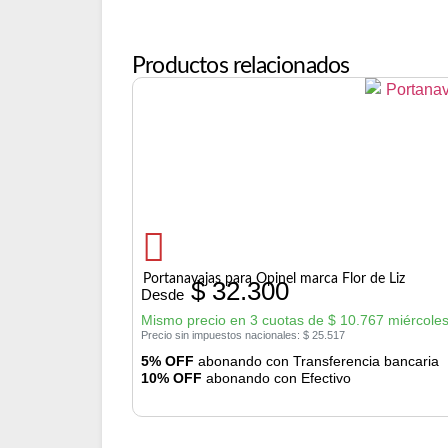
Productos relacionados
Portanavajas para Opinel marca Flor de Liz
$
32.300
Desde
Mismo precio en 3 cuotas de
$
10.767
miércoles
Precio sin impuestos nacionales:
$
25.517
5% OFF
abonando con Transferencia bancaria
10% OFF
abonando con Efectivo