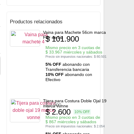
Productos relacionados
Vaina para Machete 56cm marca
$
101.900
Flor de Liz
Mismo precio en 3 cuotas de
$
33.967
miércoles y sábados
Precio sin impuestos nacionales:
$
80.501
5% OFF
abonando con
Transferencia bancaria
10% OFF
abonando con
Efectivo
Tijera para Costura Doble Ojal 19
$
2.900
marca Vonne
$
2.600
10% OFF
Mismo precio en 3 cuotas de
$
867
miércoles y sábados
Precio sin impuestos nacionales:
$
2.054
5% OFF
abonando con