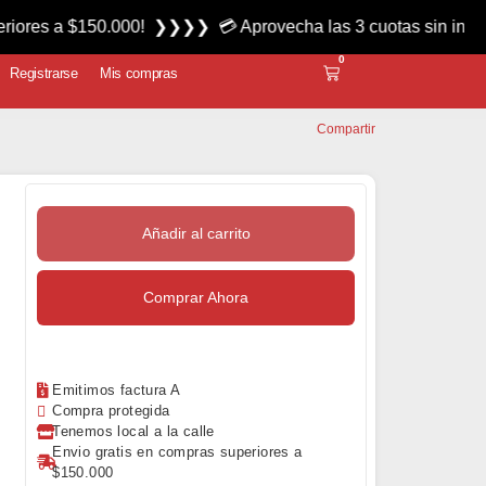
 $150.000! ❯❯❯❯ 💳 Aprovecha las 3 cuotas sin interés miérc
0
Registrarse
Mis compras
Compartir
Añadir al carrito
Comprar Ahora
Emitimos factura A
Compra protegida
Tenemos local a la calle
Envio gratis en compras superiores a
$150.000