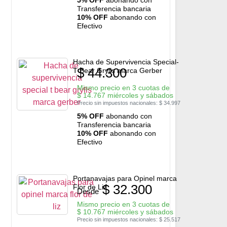
Transferencia bancaria
10% OFF
abonando con
Efectivo
Hacha de Supervivencia Special-
$
44.300
T Bear Grylls marca Gerber
Mismo precio en 3 cuotas de
$
14.767
miércoles y sábados
Precio sin impuestos nacionales:
$
34.997
5% OFF
abonando con
Transferencia bancaria
10% OFF
abonando con
Efectivo
Portanavajas para Opinel marca
$
32.300
Flor de Liz
Desde
Mismo precio en 3 cuotas de
$
10.767
miércoles y sábados
Precio sin impuestos nacionales:
$
25.517