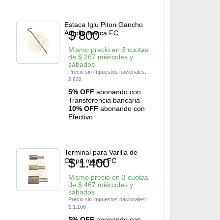
Estaca Iglu Piton Gancho
$
800
Amplio marca FC
Mismo precio en 3 cuotas
de
$
267
miércoles y
sábados
Precio sin impuestos nacionales:
$
632
5% OFF
abonando con
Transferencia bancaria
10% OFF
abonando con
Efectivo
Terminal para Varilla de
$
1.400
Carpa marca FC
Mismo precio en 3 cuotas
de
$
467
miércoles y
sábados
Precio sin impuestos nacionales:
$
1.106
5% OFF
abonando con