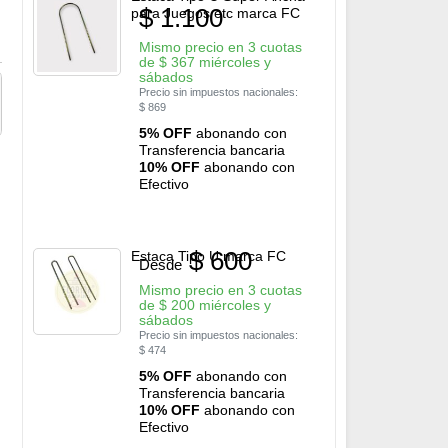
$
1.100
para Juegos etc marca FC
Mismo precio en 3 cuotas
de
$
367
miércoles y
sábados
Precio sin impuestos nacionales:
$
869
5% OFF
abonando con
Transferencia bancaria
10% OFF
abonando con
Efectivo
$
600
Estaca Tipo U marca FC
Desde
Mismo precio en 3 cuotas
de
$
200
miércoles y
sábados
Precio sin impuestos nacionales:
$
474
5% OFF
abonando con
Transferencia bancaria
10% OFF
abonando con
Efectivo