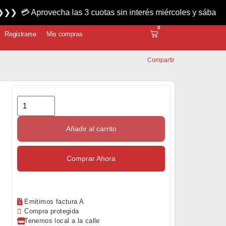
ovecha las 3 cuotas sin interés miércoles y sábados ! ❯❯❯❯
0
Registrarse
Mis compras
Compartir
Añadir al carrito
Comprar Ahora
Emitimos factura A
Compra protegida
Tenemos local a la calle