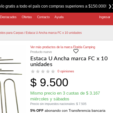
todo el país con compras superiores a $150.000! ❯❯❯❯ 💳 Apr
Destacados
Ofertas
Contacto
Ayuda
Ingresar
stos para Carpas
/ Estaca U Ancha marca FC x 10 unidades
Ver más productos de la marca Florida Camping
Producto nuevo
Estaca U Ancha marca FC x 10
unidades
0 opiniones
$
9.500
Mismo precio en 3 cuotas de
$
3.167
miércoles y sábados
Precio sin impuestos nacionales:
$
7.505
5% OFF
abonando con Transferencia bancaria