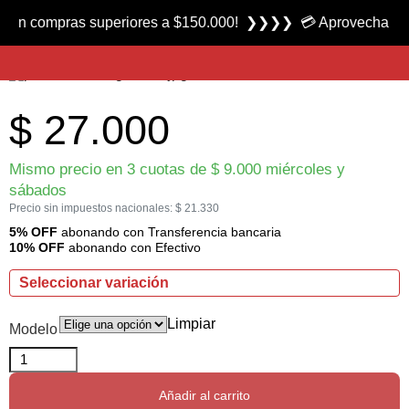
Producto nuevo
ompras superiores a $150.000! ❯❯❯❯ 💳 Aprovecha las 3 cuot
Cuerda para Arco Prana marca Florida Camping
$
27.000
Mismo precio en 3 cuotas de
$
9.000
miércoles y
sábados
Precio sin impuestos nacionales:
$
21.330
5% OFF
abonando con Transferencia bancaria
10% OFF
abonando con Efectivo
Seleccionar variación
Limpiar
Modelo
Añadir al carrito