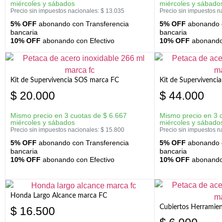
miércoles y sábados
miércoles y sábado
Precio sin impuestos nacionales:
$
13.035
Precio sin impuestos n
5% OFF
abonando con Transferencia
5% OFF
abonando c
bancaria
bancaria
10% OFF
abonando con Efectivo
10% OFF
abonando 
Kit de Supervivencia SOS marca FC
Kit de Supervivenci
$
20.000
$
44.000
Mismo precio en 3 cuotas de
$
6.667
Mismo precio en 3 
miércoles y sábados
miércoles y sábado
Precio sin impuestos nacionales:
$
15.800
Precio sin impuestos n
5% OFF
abonando con Transferencia
5% OFF
abonando c
bancaria
bancaria
10% OFF
abonando con Efectivo
10% OFF
abonando 
Honda Largo Alcance marca FC
Cubiertos Herramien
$
16.500