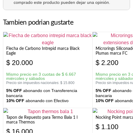
comprado este producto pueden dejar una opinión.
Tambien podrian gustarte
Flecha de Carbono Intrepid marca Black
Microrings Silicona
Eagle
Plumas marca FC
$
20.000
$
2.200
Mismo precio en 3 cuotas de
$
6.667
Mismo precio en 3 
miércoles y sábados
miércoles y sábado
Precio sin impuestos nacionales:
$
15.800
Precio sin impuestos n
5% OFF
abonando con Transferencia
5% OFF
abonando c
bancaria
bancaria
10% OFF
abonando con Efectivo
10% OFF
abonando 
Tapon de Repuesto para Termo Bala 1 l
Nocking Point marc
marca Thermos
$
1.100
$
16.000