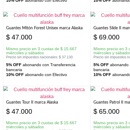
10% OFF
abonando con Efectivo
10% OFF
abonando 
Guantes Mitón Forest Unisex marca Alaska
Guantes Slide II mar
$
47.000
$
69.000
Mismo precio en 3 cuotas de
$
15.667
Mismo precio en 3 
miércoles y sábados
miércoles y sábado
Precio sin impuestos nacionales:
$
37.130
Precio sin impuestos n
5% OFF
abonando con Transferencia
5% OFF
abonando c
bancaria
bancaria
10% OFF
abonando con Efectivo
10% OFF
abonando 
Guantes Tour II marca Alaska
Guantes Patrol II ma
$
47.000
$
65.000
Mismo precio en 3 cuotas de
$
15.667
Mismo precio en 3 
miércoles y sábados
miércoles y sábado