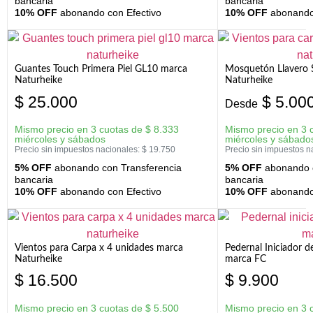
bancaria
bancaria
10% OFF
abonando con Efectivo
10% OFF
abonando 
Guantes Touch Primera Piel GL10 marca
Mosquetón Llavero 
Naturheike
Naturheike
$
25.000
$
5.00
Desde
Mismo precio en 3 cuotas de
$
8.333
Mismo precio en 3 
miércoles y sábados
miércoles y sábado
Precio sin impuestos nacionales:
$
19.750
Precio sin impuestos n
5% OFF
abonando con Transferencia
5% OFF
abonando c
bancaria
bancaria
10% OFF
abonando con Efectivo
10% OFF
abonando 
Vientos para Carpa x 4 unidades marca
Pedernal Iniciador d
Naturheike
marca FC
$
16.500
$
9.900
Mismo precio en 3 cuotas de
$
5.500
Mismo precio en 3 