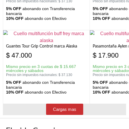
Precio sin impuestos nacionales:
$
37.130
Precio sin impuestos n
5% OFF
abonando con Transferencia
5% OFF
abonando c
bancaria
bancaria
10% OFF
abonando con Efectivo
10% OFF
abonando 
Guantes Tour Grip Control marca Alaska
Pasamontaña Aylen 
$
47.000
$
17.900
Mismo precio en 3 cuotas de
$
15.667
Mismo precio en 3 
miércoles y sábados
miércoles y sábado
Precio sin impuestos nacionales:
$
37.130
Precio sin impuestos n
5% OFF
abonando con Transferencia
5% OFF
abonando c
bancaria
bancaria
10% OFF
abonando con Efectivo
10% OFF
abonando 
Cargas mas