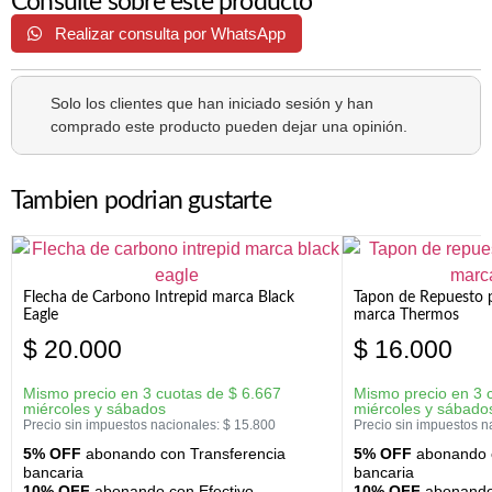
Consulte sobre este producto
Realizar consulta por WhatsApp
Solo los clientes que han iniciado sesión y han
comprado este producto pueden dejar una opinión.
Tambien podrian gustarte
Flecha de Carbono Intrepid marca Black
Tapon de Repuesto p
Eagle
marca Thermos
$
20.000
$
16.000
Mismo precio en 3 cuotas de
$
6.667
Mismo precio en 3 
miércoles y sábados
miércoles y sábado
Precio sin impuestos nacionales:
$
15.800
Precio sin impuestos n
5% OFF
abonando con Transferencia
5% OFF
abonando c
bancaria
bancaria
10% OFF
abonando con Efectivo
10% OFF
abonando 