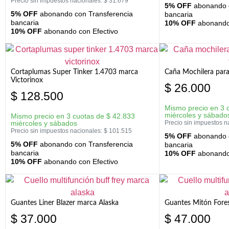
Precio sin impuestos nacionales:
$
31.679
5% OFF
abonando c
5% OFF
abonando con Transferencia
bancaria
bancaria
10% OFF
abonando 
10% OFF
abonando con Efectivo
Cortaplumas Super Tinker 1.4703 marca
Caña Mochilera para
Victorinox
$
26.000
$
128.500
Mismo precio en 3 
miércoles y sábado
Mismo precio en 3 cuotas de
$
42.833
miércoles y sábados
Precio sin impuestos n
Precio sin impuestos nacionales:
$
101.515
5% OFF
abonando c
5% OFF
abonando con Transferencia
bancaria
bancaria
10% OFF
abonando 
10% OFF
abonando con Efectivo
Guantes Liner Blazer marca Alaska
Guantes Mitón Fores
$
37.000
$
47.000