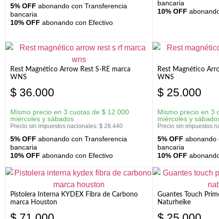
bancaria
5% OFF
abonando con Transferencia
10% OFF
abonando 
bancaria
10% OFF
abonando con Efectivo
Rest Magnético Arrow Rest S-RE marca
Rest Magnético Arr
WNS
WNS
$
36.000
$
25.000
Mismo precio en 3 cuotas de
$
12.000
Mismo precio en 3 
miércoles y sábados
miércoles y sábado
Precio sin impuestos nacionales:
$
28.440
Precio sin impuestos n
5% OFF
abonando con Transferencia
5% OFF
abonando c
bancaria
bancaria
10% OFF
abonando con Efectivo
10% OFF
abonando 
Pistolera Interna KYDEX Fibra de Carbono
Guantes Touch Prim
marca Houston
Naturheike
$
71.000
$
25.000