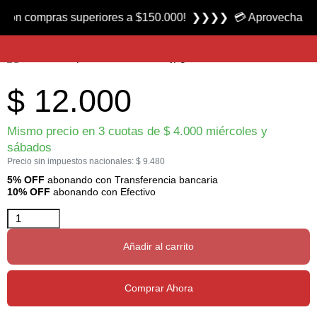
Producto nuevo
ompras superiores a $150.000! ❯❯❯❯ 💳 Aprovecha las 3 cuot
Cubiertos para Camping 1011 marca FC
$
12.000
Mismo precio en 3 cuotas de
$
4.000
miércoles y
sábados
Precio sin impuestos nacionales:
$
9.480
5% OFF
abonando con Transferencia bancaria
10% OFF
abonando con Efectivo
Añadir al carrito
Comprar Ahora