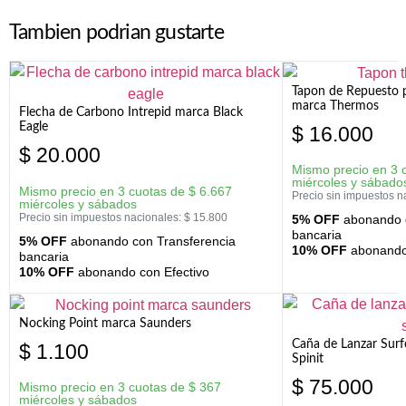
Tambien podrian gustarte
Tapon de Repuesto p
marca Thermos
Flecha de Carbono Intrepid marca Black
Eagle
$
16.000
$
20.000
Mismo precio en 3 
miércoles y sábado
Mismo precio en 3 cuotas de
$
6.667
Precio sin impuestos n
miércoles y sábados
Precio sin impuestos nacionales:
$
15.800
5% OFF
abonando c
bancaria
5% OFF
abonando con Transferencia
10% OFF
abonando 
bancaria
10% OFF
abonando con Efectivo
Nocking Point marca Saunders
Caña de Lanzar Sur
$
1.100
Spinit
$
75.000
Mismo precio en 3 cuotas de
$
367
miércoles y sábados