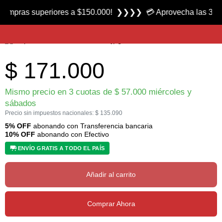
Producto nuevo
as superiores a $150.000! ❯❯❯❯ 💳 Aprovecha las 3 cuotas si
Carpa Coral Pro II marca Broksol
$
171.000
Mismo precio en 3 cuotas de
$
57.000
miércoles y
sábados
Precio sin impuestos nacionales:
$
135.090
5% OFF
abonando con Transferencia bancaria
10% OFF
abonando con Efectivo
ENVÍO GRATIS A TODO EL PAÍS
Añadir al carrito
Comprar Ahora