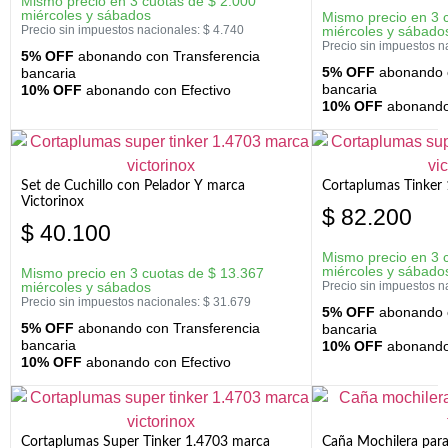
Mismo precio en 3 cuotas de
$
2.000
miércoles y sábados
Mismo precio en 3 
Precio sin impuestos nacionales:
$
4.740
miércoles y sábado
Precio sin impuestos n
5% OFF
abonando con Transferencia
5% OFF
abonando c
bancaria
bancaria
10% OFF
abonando con Efectivo
10% OFF
abonando 
Set de Cuchillo con Pelador Y marca
Cortaplumas Tinker 
Victorinox
$
82.200
$
40.100
Mismo precio en 3 
miércoles y sábado
Mismo precio en 3 cuotas de
$
13.367
miércoles y sábados
Precio sin impuestos n
Precio sin impuestos nacionales:
$
31.679
5% OFF
abonando c
5% OFF
abonando con Transferencia
bancaria
bancaria
10% OFF
abonando 
10% OFF
abonando con Efectivo
Cortaplumas Super Tinker 1.4703 marca
Caña Mochilera para