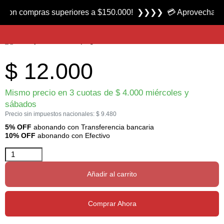
Producto nuevo
compras superiores a $150.000! ❯❯❯❯ 💳 Aprovecha las 3 cuo
Carcaj 810 marca Ferrari
$
12.000
Mismo precio en 3 cuotas de
$
4.000
miércoles y
sábados
Precio sin impuestos nacionales:
$
9.480
5% OFF
abonando con Transferencia bancaria
10% OFF
abonando con Efectivo
Añadir al carrito
Comprar Ahora