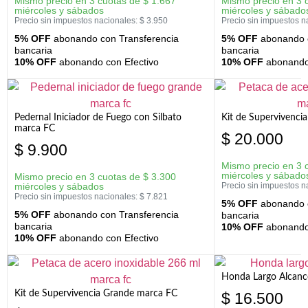
Mismo precio en 3 cuotas de
$
1.667
Mismo precio en 3 
miércoles y sábados
miércoles y sábado
Precio sin impuestos nacionales:
$
3.950
Precio sin impuestos n
5% OFF
abonando con Transferencia
5% OFF
abonando c
bancaria
bancaria
10% OFF
abonando con Efectivo
10% OFF
abonando 
Pedernal Iniciador de Fuego con Silbato
Kit de Supervivenc
marca FC
$
20.000
$
9.900
Mismo precio en 3 
miércoles y sábado
Mismo precio en 3 cuotas de
$
3.300
miércoles y sábados
Precio sin impuestos n
Precio sin impuestos nacionales:
$
7.821
5% OFF
abonando c
5% OFF
abonando con Transferencia
bancaria
bancaria
10% OFF
abonando 
10% OFF
abonando con Efectivo
Honda Largo Alcanc
Kit de Supervivencia Grande marca FC
$
16.500