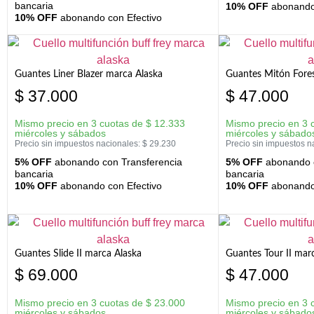
bancaria
10% OFF
abonando 
10% OFF
abonando con Efectivo
Guantes Liner Blazer marca Alaska
Guantes Mitón Fores
$
37.000
$
47.000
Mismo precio en 3 cuotas de
$
12.333
Mismo precio en 3 
miércoles y sábados
miércoles y sábado
Precio sin impuestos nacionales:
$
29.230
Precio sin impuestos n
5% OFF
abonando con Transferencia
5% OFF
abonando c
bancaria
bancaria
10% OFF
abonando con Efectivo
10% OFF
abonando 
Guantes Slide II marca Alaska
Guantes Tour II mar
$
69.000
$
47.000
Mismo precio en 3 cuotas de
$
23.000
Mismo precio en 3 
miércoles y sábados
miércoles y sábado