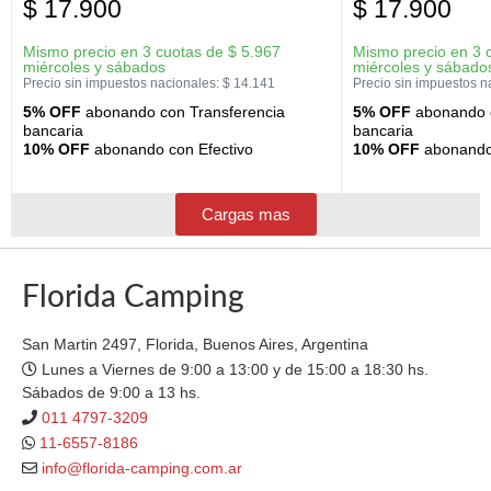
$
17.900
$
17.900
Mismo precio en 3 cuotas de
$
5.967
Mismo precio en 3 
miércoles y sábados
miércoles y sábado
Precio sin impuestos nacionales:
$
14.141
Precio sin impuestos n
5% OFF
abonando con Transferencia
5% OFF
abonando c
bancaria
bancaria
10% OFF
abonando con Efectivo
10% OFF
abonando 
Cargas mas
Florida Camping
San Martin 2497, Florida, Buenos Aires, Argentina
Lunes a Viernes de 9:00 a 13:00 y de 15:00 a 18:30 hs.
Sábados de 9:00 a 13 hs.
011 4797-3209
11-6557-8186
info@florida-camping.com.ar