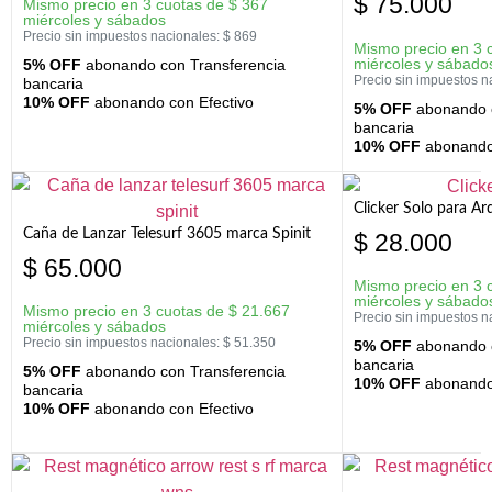
$
75.000
Mismo precio en 3 cuotas de
$
367
miércoles y sábados
Precio sin impuestos nacionales:
$
869
Mismo precio en 3 
miércoles y sábado
5% OFF
abonando con Transferencia
Precio sin impuestos n
bancaria
10% OFF
abonando con Efectivo
5% OFF
abonando c
bancaria
10% OFF
abonando 
Clicker Solo para A
Caña de Lanzar Telesurf 3605 marca Spinit
$
28.000
$
65.000
Mismo precio en 3 
miércoles y sábado
Mismo precio en 3 cuotas de
$
21.667
Precio sin impuestos n
miércoles y sábados
Precio sin impuestos nacionales:
$
51.350
5% OFF
abonando c
bancaria
5% OFF
abonando con Transferencia
10% OFF
abonando 
bancaria
10% OFF
abonando con Efectivo