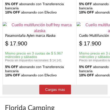
5% OFF
abonando con Transferencia
5% OFF
abonando c
bancaria
bancaria
10% OFF
abonando con Efectivo
10% OFF
abonando 
Pasamontaña Aylen marca Alaska
Cuello Multifunción
$
17.900
$
17.900
Mismo precio en 3 cuotas de
$
5.967
Mismo precio en 3 
miércoles y sábados
miércoles y sábado
Precio sin impuestos nacionales:
$
14.141
Precio sin impuestos n
5% OFF
abonando con Transferencia
5% OFF
abonando c
bancaria
bancaria
10% OFF
abonando con Efectivo
10% OFF
abonando 
Cargas mas
Florida Camping