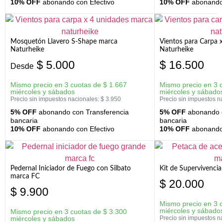
10% OFF
abonando con Efectivo
10% OFF
abonando 
Mosquetón Llavero S-Shape marca
Vientos para Carpa 
Naturheike
Naturheike
$
5.000
$
16.500
Desde
Mismo precio en 3 cuotas de
$
1.667
Mismo precio en 3 
miércoles y sábados
miércoles y sábado
Precio sin impuestos nacionales:
$
3.950
Precio sin impuestos n
5% OFF
abonando con Transferencia
5% OFF
abonando c
bancaria
bancaria
10% OFF
abonando con Efectivo
10% OFF
abonando 
Pedernal Iniciador de Fuego con Silbato
Kit de Supervivenc
marca FC
$
20.000
$
9.900
Mismo precio en 3 
miércoles y sábado
Mismo precio en 3 cuotas de
$
3.300
miércoles y sábados
Precio sin impuestos n