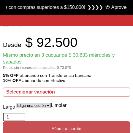
Producto nuevo
 con compras superiores a $150.000! ❯❯❯❯ 💳 Aprovecha las 3
Caña para Variada Asprey marca Lexus
$
92.500
Desde
Mismo precio en 3 cuotas de
$
30.833
miércoles y
sábados
Precio sin impuestos nacionales:
$
73.075
5% OFF
abonando con Transferencia bancaria
10% OFF
abonando con Efectivo
Seleccionar variación
Limpiar
Largo
Añadir al carrito