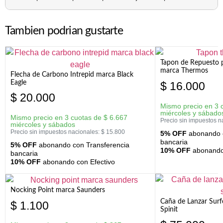
Tambien podrian gustarte
Tapon de Repuesto p
marca Thermos
Flecha de Carbono Intrepid marca Black
Eagle
$
16.000
$
20.000
Mismo precio en 3 
miércoles y sábado
Mismo precio en 3 cuotas de
$
6.667
Precio sin impuestos n
miércoles y sábados
Precio sin impuestos nacionales:
$
15.800
5% OFF
abonando c
bancaria
5% OFF
abonando con Transferencia
10% OFF
abonando 
bancaria
10% OFF
abonando con Efectivo
Nocking Point marca Saunders
Caña de Lanzar Sur
$
1.100
Spinit