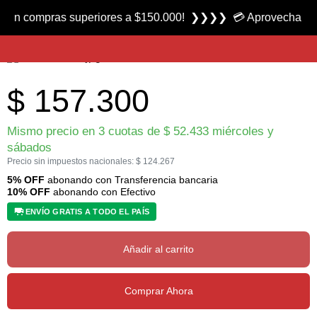
Producto nuevo
ompras superiores a $150.000! ❯❯❯❯ 💳 Aprovecha las 3 cuot
Caña para Pejerrey Bionic marca Lexus
$
157.300
Mismo precio en 3 cuotas de
$
52.433
miércoles y
sábados
Precio sin impuestos nacionales:
$
124.267
5% OFF
abonando con Transferencia bancaria
10% OFF
abonando con Efectivo
ENVÍO GRATIS A TODO EL PAÍS
Añadir al carrito
Comprar Ahora