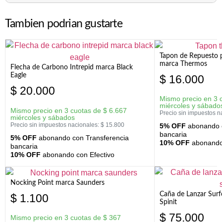
Tambien podrian gustarte
Tapon de Repuesto p
marca Thermos
Flecha de Carbono Intrepid marca Black
Eagle
$
16.000
$
20.000
Mismo precio en 3 
miércoles y sábado
Mismo precio en 3 cuotas de
$
6.667
Precio sin impuestos n
miércoles y sábados
Precio sin impuestos nacionales:
$
15.800
5% OFF
abonando c
bancaria
5% OFF
abonando con Transferencia
10% OFF
abonando 
bancaria
10% OFF
abonando con Efectivo
Nocking Point marca Saunders
Caña de Lanzar Sur
$
1.100
Spinit
$
75.000
Mismo precio en 3 cuotas de
$
367