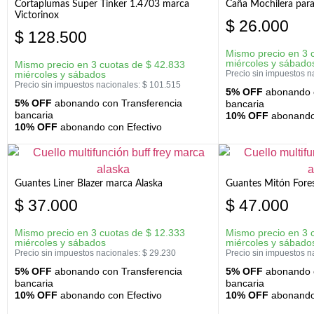
Cortaplumas Super Tinker 1.4703 marca
Caña Mochilera para
Victorinox
$
26.000
$
128.500
Mismo precio en 3 
miércoles y sábado
Mismo precio en 3 cuotas de
$
42.833
miércoles y sábados
Precio sin impuestos n
Precio sin impuestos nacionales:
$
101.515
5% OFF
abonando c
5% OFF
abonando con Transferencia
bancaria
bancaria
10% OFF
abonando 
10% OFF
abonando con Efectivo
Guantes Liner Blazer marca Alaska
Guantes Mitón Fores
$
37.000
$
47.000
Mismo precio en 3 cuotas de
$
12.333
Mismo precio en 3 
miércoles y sábados
miércoles y sábado
Precio sin impuestos nacionales:
$
29.230
Precio sin impuestos n
5% OFF
abonando con Transferencia
5% OFF
abonando c
bancaria
bancaria
10% OFF
abonando con Efectivo
10% OFF
abonando 