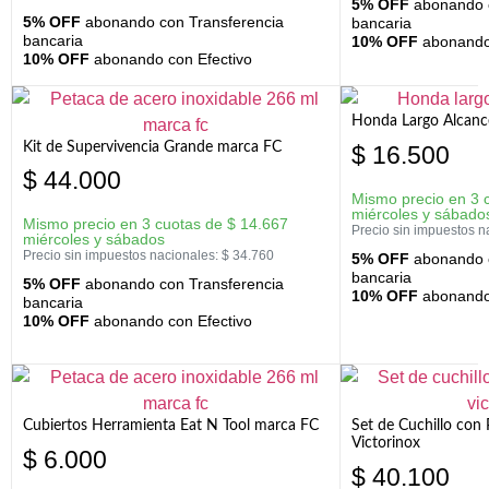
5% OFF
abonando c
5% OFF
abonando con Transferencia
bancaria
bancaria
10% OFF
abonando 
10% OFF
abonando con Efectivo
Honda Largo Alcanc
Kit de Supervivencia Grande marca FC
$
16.500
$
44.000
Mismo precio en 3 
miércoles y sábado
Mismo precio en 3 cuotas de
$
14.667
Precio sin impuestos n
miércoles y sábados
Precio sin impuestos nacionales:
$
34.760
5% OFF
abonando c
bancaria
5% OFF
abonando con Transferencia
10% OFF
abonando 
bancaria
10% OFF
abonando con Efectivo
Cubiertos Herramienta Eat N Tool marca FC
Set de Cuchillo con 
Victorinox
$
6.000
$
40.100