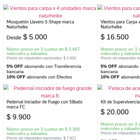
Mosquetón Llavero S-Shape marca
Vientos para Carpa 
Naturheike
Naturheike
$
5.000
$
16.500
Desde
Mismo precio en 3 cuotas de
$
1.667
Mismo precio en 3 
miércoles y sábados
miércoles y sábado
Precio sin impuestos nacionales:
$
3.950
Precio sin impuestos n
5% OFF
abonando con Transferencia
5% OFF
abonando c
bancaria
bancaria
10% OFF
abonando con Efectivo
10% OFF
abonando 
Pedernal Iniciador de Fuego con Silbato
Kit de Supervivenc
marca FC
$
20.000
$
9.900
Mismo precio en 3 
miércoles y sábado
Mismo precio en 3 cuotas de
$
3.300
miércoles y sábados
Precio sin impuestos n
Precio sin impuestos nacionales:
$
7.821