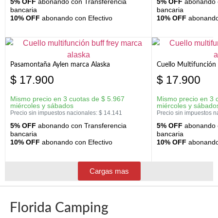
5% OFF
abonando con Transferencia
5% OFF
abonando c
bancaria
bancaria
10% OFF
abonando con Efectivo
10% OFF
abonando 
Pasamontaña Aylen marca Alaska
Cuello Multifunción
$
17.900
$
17.900
Mismo precio en 3 cuotas de
$
5.967
Mismo precio en 3 
miércoles y sábados
miércoles y sábado
Precio sin impuestos nacionales:
$
14.141
Precio sin impuestos n
5% OFF
abonando con Transferencia
5% OFF
abonando c
bancaria
bancaria
10% OFF
abonando con Efectivo
10% OFF
abonando 
Cargas mas
Florida Camping