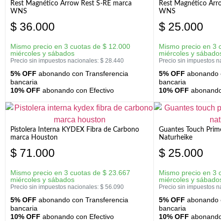
Rest Magnético Arrow Rest S-RE marca
Rest Magnético Arr
WNS
WNS
$
36.000
$
25.000
Mismo precio en 3 cuotas de
$
12.000
Mismo precio en 3 
miércoles y sábados
miércoles y sábado
Precio sin impuestos nacionales:
$
28.440
Precio sin impuestos n
5% OFF
abonando con Transferencia
5% OFF
abonando c
bancaria
bancaria
10% OFF
abonando con Efectivo
10% OFF
abonando 
Pistolera Interna KYDEX Fibra de Carbono
Guantes Touch Prim
marca Houston
Naturheike
$
71.000
$
25.000
Mismo precio en 3 cuotas de
$
23.667
Mismo precio en 3 
miércoles y sábados
miércoles y sábado
Precio sin impuestos nacionales:
$
56.090
Precio sin impuestos n
5% OFF
abonando con Transferencia
5% OFF
abonando c
bancaria
bancaria
10% OFF
abonando con Efectivo
10% OFF
abonando 