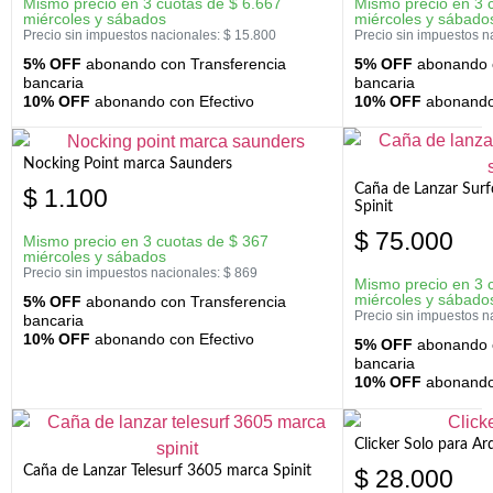
Mismo precio en 3 cuotas de
$
6.667
Mismo precio en 3 
miércoles y sábados
miércoles y sábado
Precio sin impuestos nacionales:
$
15.800
Precio sin impuestos n
5% OFF
abonando con Transferencia
5% OFF
abonando c
bancaria
bancaria
10% OFF
abonando con Efectivo
10% OFF
abonando 
Nocking Point marca Saunders
Caña de Lanzar Sur
$
1.100
Spinit
$
75.000
Mismo precio en 3 cuotas de
$
367
miércoles y sábados
Precio sin impuestos nacionales:
$
869
Mismo precio en 3 
miércoles y sábado
5% OFF
abonando con Transferencia
Precio sin impuestos n
bancaria
10% OFF
abonando con Efectivo
5% OFF
abonando c
bancaria
10% OFF
abonando 
Clicker Solo para A
Caña de Lanzar Telesurf 3605 marca Spinit
$
28.000