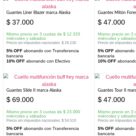
Guantes Liner Blazer marca Alaska
Guantes Mitón Fores
$
37.000
$
47.000
Mismo precio en 3 cuotas de
$
12.333
Mismo precio en 3 
miércoles y sábados
miércoles y sábado
Precio sin impuestos nacionales:
$
29.230
Precio sin impuestos n
5% OFF
abonando con Transferencia
5% OFF
abonando c
bancaria
bancaria
10% OFF
abonando con Efectivo
10% OFF
abonando 
Guantes Slide II marca Alaska
Guantes Tour II mar
$
69.000
$
47.000
Mismo precio en 3 cuotas de
$
23.000
Mismo precio en 3 
miércoles y sábados
miércoles y sábado
Precio sin impuestos nacionales:
$
54.510
Precio sin impuestos n
5% OFF
abonando con Transferencia
5% OFF
abonando c
bancaria
bancaria