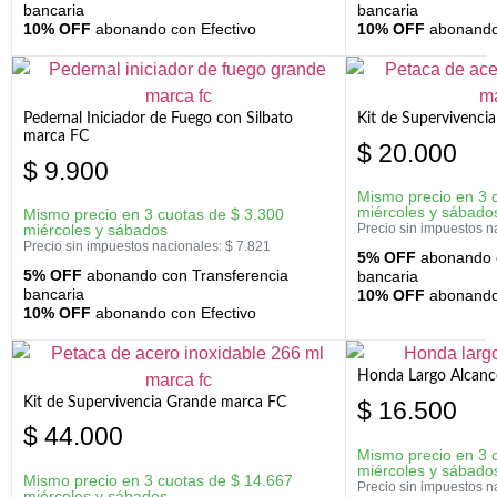
bancaria
bancaria
10% OFF
abonando con Efectivo
10% OFF
abonando 
Pedernal Iniciador de Fuego con Silbato
Kit de Supervivenc
marca FC
$
20.000
$
9.900
Mismo precio en 3 
miércoles y sábado
Mismo precio en 3 cuotas de
$
3.300
miércoles y sábados
Precio sin impuestos n
Precio sin impuestos nacionales:
$
7.821
5% OFF
abonando c
5% OFF
abonando con Transferencia
bancaria
bancaria
10% OFF
abonando 
10% OFF
abonando con Efectivo
Honda Largo Alcanc
Kit de Supervivencia Grande marca FC
$
16.500
$
44.000
Mismo precio en 3 
miércoles y sábado
Mismo precio en 3 cuotas de
$
14.667
Precio sin impuestos n
miércoles y sábados