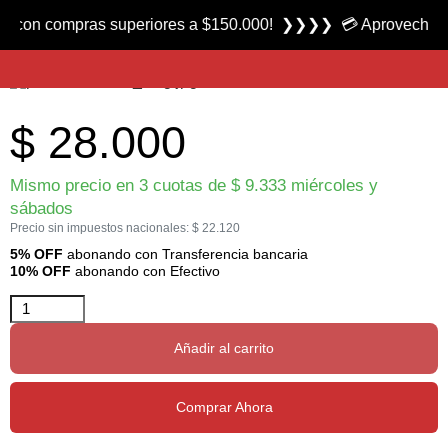
Producto nuevo
 compras superiores a $150.000! ❯❯❯❯ 💳 Aprovecha las 3 cuo
Camiseta Térmica manga Larga marca Payo
$
28.000
Mismo precio en 3 cuotas de
$
9.333
miércoles y
sábados
Precio sin impuestos nacionales:
$
22.120
5% OFF
abonando con Transferencia bancaria
10% OFF
abonando con Efectivo
Añadir al carrito
Comprar Ahora