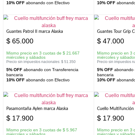
10% OFF
abonando con Efectivo
10% OFF
abonando 
Guantes Patrol II marca Alaska
Guantes Tour Grip C
$
65.000
$
47.000
Mismo precio en 3 cuotas de
$
21.667
Mismo precio en 3 
miércoles y sábados
miércoles y sábado
Precio sin impuestos nacionales:
$
51.350
Precio sin impuestos n
5% OFF
abonando con Transferencia
5% OFF
abonando c
bancaria
bancaria
10% OFF
abonando con Efectivo
10% OFF
abonando 
Pasamontaña Aylen marca Alaska
Cuello Multifunción
$
17.900
$
17.900
Mismo precio en 3 cuotas de
$
5.967
Mismo precio en 3 
miércoles y sábados
miércoles y sábado