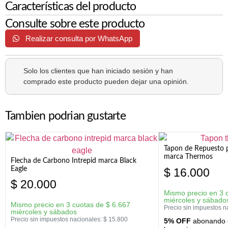
Características del producto
Consulte sobre este producto
Realizar consulta por WhatsApp
Solo los clientes que han iniciado sesión y han
comprado este producto pueden dejar una opinión.
Tambien podrian gustarte
Tapon de Repuesto p
marca Thermos
Flecha de Carbono Intrepid marca Black
Eagle
$
16.000
$
20.000
Mismo precio en 3 
miércoles y sábado
Mismo precio en 3 cuotas de
$
6.667
Precio sin impuestos n
miércoles y sábados
Precio sin impuestos nacionales:
$
15.800
5% OFF
abonando c