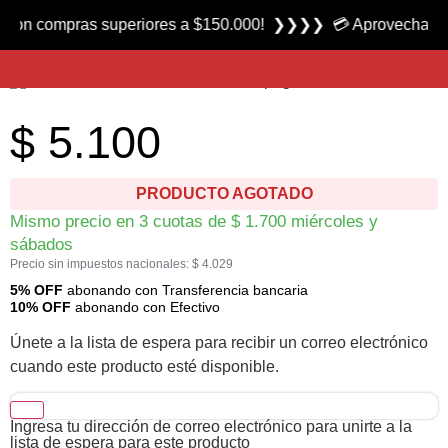
Producto nuevo
compras superiores a $150.000! ❯❯❯❯ 💳 Aprovecha las 3 cuo
Calentador Eléctrico de Inmersión Eco marca FC
$
5.100
PRODUCTO AGOTADO
Mismo precio en 3 cuotas de
$
1.700
miércoles y
sábados
Precio sin impuestos nacionales:
$
4.029
5% OFF
abonando con Transferencia bancaria
10% OFF
abonando con Efectivo
Únete a la lista de espera para recibir un correo electrónico
cuando este producto esté disponible.
Ingresa tu dirección de correo electrónico para unirte a la
lista de espera para este producto