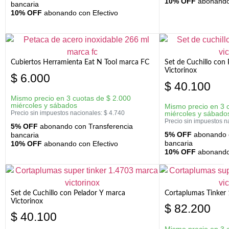
10% OFF
abonando 
bancaria
10% OFF
abonando con Efectivo
Cubiertos Herramienta Eat N Tool marca FC
Set de Cuchillo con 
Victorinox
$
6.000
$
40.100
Mismo precio en 3 cuotas de
$
2.000
miércoles y sábados
Mismo precio en 3 
Precio sin impuestos nacionales:
$
4.740
miércoles y sábado
Precio sin impuestos n
5% OFF
abonando con Transferencia
5% OFF
abonando c
bancaria
bancaria
10% OFF
abonando con Efectivo
10% OFF
abonando 
Set de Cuchillo con Pelador Y marca
Cortaplumas Tinker 
Victorinox
$
82.200
$
40.100
Mismo precio en 3 