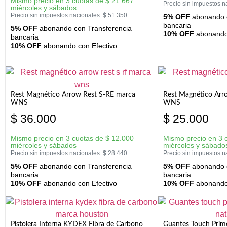
Mismo precio en 3 cuotas de
$
21.667
Precio sin impuestos n
miércoles y sábados
Precio sin impuestos nacionales:
$
51.350
5% OFF
abonando c
bancaria
5% OFF
abonando con Transferencia
10% OFF
abonando 
bancaria
10% OFF
abonando con Efectivo
Rest Magnético Arrow Rest S-RE marca
Rest Magnético Arr
WNS
WNS
$
36.000
$
25.000
Mismo precio en 3 cuotas de
$
12.000
Mismo precio en 3 
miércoles y sábados
miércoles y sábado
Precio sin impuestos nacionales:
$
28.440
Precio sin impuestos n
5% OFF
abonando con Transferencia
5% OFF
abonando c
bancaria
bancaria
10% OFF
abonando con Efectivo
10% OFF
abonando 
Pistolera Interna KYDEX Fibra de Carbono
Guantes Touch Prim