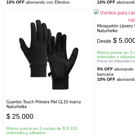
10% OFF
abonando con Efectivo
10% OFF
abonando 
Mosquetón Llavero 
Naturheike
$
5.00
Desde
Mismo precio en 3 
miércoles y sábado
Precio sin impuestos n
5% OFF
abonando c
bancaria
10% OFF
abonando 
Guantes Touch Primera Piel GL10 marca
Naturheike
$
25.000
Mismo precio en 3 cuotas de
$
8.333
miércoles y sábados