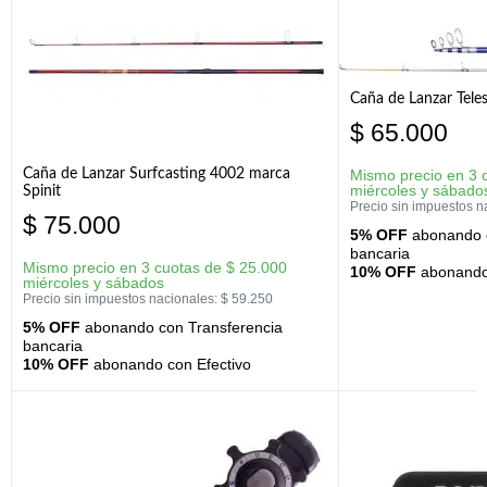
Caña de Lanzar Tele
$
65.000
Caña de Lanzar Surfcasting 4002 marca
Mismo precio en 3 
miércoles y sábado
Spinit
Precio sin impuestos n
$
75.000
5% OFF
abonando c
bancaria
Mismo precio en 3 cuotas de
$
25.000
10% OFF
abonando 
miércoles y sábados
Precio sin impuestos nacionales:
$
59.250
5% OFF
abonando con Transferencia
bancaria
10% OFF
abonando con Efectivo