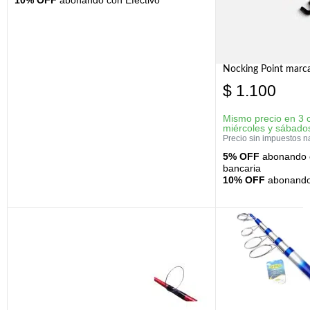
10% OFF
abonando con Efectivo
Nocking Point marc
$
1.100
Mismo precio en 3 
miércoles y sábado
Precio sin impuestos n
5% OFF
abonando c
bancaria
10% OFF
abonando 