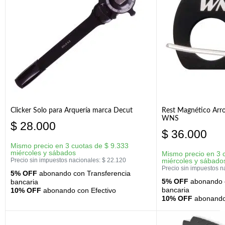
Clicker Solo para Arquería marca Decut
Rest Magnético Arr
WNS
$
28.000
$
36.000
Mismo precio en 3 cuotas de
$
9.333
miércoles y sábados
Mismo precio en 3 
Precio sin impuestos nacionales:
$
22.120
miércoles y sábado
Precio sin impuestos n
5% OFF
abonando con Transferencia
5% OFF
abonando c
bancaria
bancaria
10% OFF
abonando con Efectivo
10% OFF
abonando 