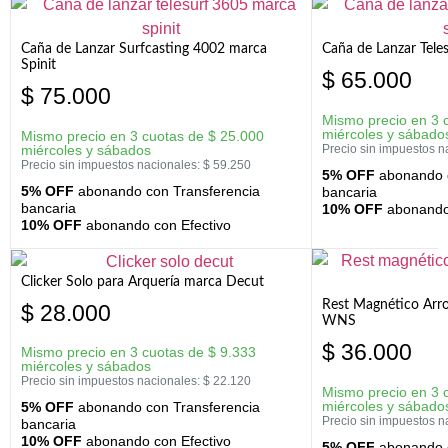
Caña de Lanzar Surfcasting 4002 marca
Caña de Lanzar Tele
Spinit
$
65.000
$
75.000
Mismo precio en 3 
miércoles y sábado
Mismo precio en 3 cuotas de
$
25.000
miércoles y sábados
Precio sin impuestos n
Precio sin impuestos nacionales:
$
59.250
5% OFF
abonando c
5% OFF
abonando con Transferencia
bancaria
bancaria
10% OFF
abonando 
10% OFF
abonando con Efectivo
Clicker Solo para Arquería marca Decut
Rest Magnético Arr
$
28.000
WNS
$
36.000
Mismo precio en 3 cuotas de
$
9.333
miércoles y sábados
Precio sin impuestos nacionales:
$
22.120
Mismo precio en 3 
miércoles y sábado
5% OFF
abonando con Transferencia
Precio sin impuestos n
bancaria
10% OFF
abonando con Efectivo
5% OFF
abonando c