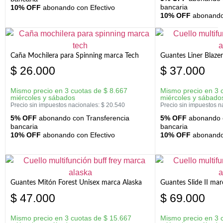
bancaria
10% OFF
abonando con Efectivo
10% OFF
abonando 
Caña Mochilera para Spinning marca Tech
Guantes Liner Blaze
$
26.000
$
37.000
Mismo precio en 3 cuotas de
$
8.667
Mismo precio en 3 
miércoles y sábados
miércoles y sábado
Precio sin impuestos nacionales:
$
20.540
Precio sin impuestos n
5% OFF
abonando con Transferencia
5% OFF
abonando c
bancaria
bancaria
10% OFF
abonando con Efectivo
10% OFF
abonando 
Guantes Mitón Forest Unisex marca Alaska
Guantes Slide II mar
$
47.000
$
69.000
Mismo precio en 3 cuotas de
$
15.667
Mismo precio en 3 