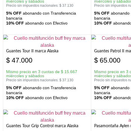
miércoles y sábados
miércoles y sábado
Precio sin impuestos nacionales:
$
37.130
Precio sin impuestos n
5% OFF
abonando con Transferencia
5% OFF
abonando c
bancaria
bancaria
10% OFF
abonando con Efectivo
10% OFF
abonando 
Guantes Tour II marca Alaska
Guantes Patrol II ma
$
47.000
$
65.000
Mismo precio en 3 cuotas de
$
15.667
Mismo precio en 3 
miércoles y sábados
miércoles y sábado
Precio sin impuestos nacionales:
$
37.130
Precio sin impuestos n
5% OFF
abonando con Transferencia
5% OFF
abonando c
bancaria
bancaria
10% OFF
abonando con Efectivo
10% OFF
abonando 
Guantes Tour Grip Control marca Alaska
Pasamontaña Aylen 