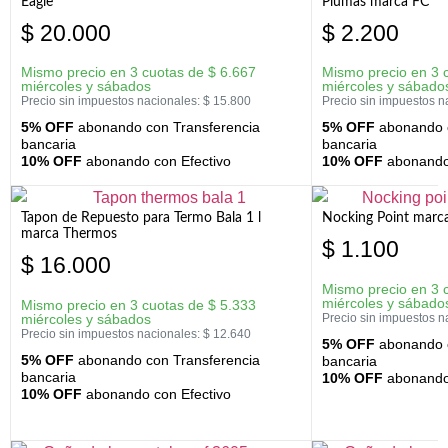
Eagle
Plumas marca FC
$
20.000
$
2.200
Mismo precio en 3 cuotas de
$
6.667
Mismo precio en 3 
miércoles y sábados
miércoles y sábado
Precio sin impuestos nacionales:
$
15.800
Precio sin impuestos n
5% OFF
abonando con Transferencia
5% OFF
abonando c
bancaria
bancaria
10% OFF
abonando con Efectivo
10% OFF
abonando 
Tapon de Repuesto para Termo Bala 1 l
Nocking Point marc
marca Thermos
$
1.100
$
16.000
Mismo precio en 3 
miércoles y sábado
Mismo precio en 3 cuotas de
$
5.333
miércoles y sábados
Precio sin impuestos n
Precio sin impuestos nacionales:
$
12.640
5% OFF
abonando c
5% OFF
abonando con Transferencia
bancaria
bancaria
10% OFF
abonando 
10% OFF
abonando con Efectivo