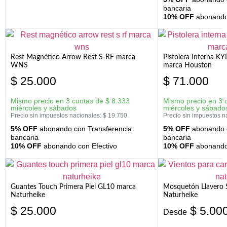
bancaria
10% OFF
abonando 
Rest Magnético Arrow Rest S-RF marca
Pistolera Interna K
WNS
marca Houston
$
25.000
$
71.000
Mismo precio en 3 cuotas de
$
8.333
Mismo precio en 3 
miércoles y sábados
miércoles y sábado
Precio sin impuestos nacionales:
$
19.750
Precio sin impuestos n
5% OFF
abonando con Transferencia
5% OFF
abonando c
bancaria
bancaria
10% OFF
abonando con Efectivo
10% OFF
abonando 
Guantes Touch Primera Piel GL10 marca
Mosquetón Llavero 
Naturheike
Naturheike
$
25.000
$
5.00
Desde