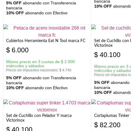
bancaria
5% OFF
abonando con Transferencia
10% OFF
abonando 
bancaria
10% OFF
abonando con Efectivo
Cubiertos Herramienta Eat N Tool marca FC
Set de Cuchillo con 
Victorinox
$
6.000
$
40.100
Mismo precio en 3 cuotas de
$
2.000
miércoles y sábados
Mismo precio en 3 
Precio sin impuestos nacionales:
$
4.740
miércoles y sábado
Precio sin impuestos n
5% OFF
abonando con Transferencia
5% OFF
abonando c
bancaria
bancaria
10% OFF
abonando con Efectivo
10% OFF
abonando 
Set de Cuchillo con Pelador Y marca
Cortaplumas Tinker 
Victorinox
$
82.200
$
40.100