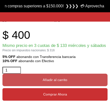
Producto nuevo
ompras superiores a $150.000! ❯❯❯❯ 💳 Aprovecha las 3 cuot
Blanco para Arquería 2D marca Qtarget
$
400
Mismo precio en 3 cuotas de
$
133
miércoles y sábados
Precio sin impuestos nacionales:
$
316
5% OFF
abonando con Transferencia bancaria
10% OFF
abonando con Efectivo
Añadir al carrito
Comprar Ahora