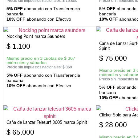
Precio sin impuestos nacionales:
$
15.800
Precio sin impuestos n
5% OFF
abonando con Transferencia
5% OFF
abonando c
bancaria
bancaria
10% OFF
abonando con Efectivo
10% OFF
abonando 
Nocking Point marca Saunders
Caña de Lanzar Sur
$
1.100
Spinit
$
75.000
Mismo precio en 3 cuotas de
$
367
miércoles y sábados
Precio sin impuestos nacionales:
$
869
Mismo precio en 3 
miércoles y sábado
5% OFF
abonando con Transferencia
Precio sin impuestos n
bancaria
10% OFF
abonando con Efectivo
5% OFF
abonando c
bancaria
10% OFF
abonando 
Clicker Solo para A
Caña de Lanzar Telesurf 3605 marca Spinit
$
28.000
$
65.000
Mismo precio en 3 