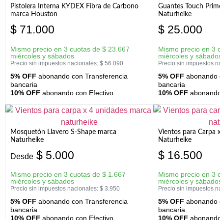
Pistolera Interna KYDEX Fibra de Carbono
Guantes Touch Prim
marca Houston
Naturheike
$
71.000
$
25.000
Mismo precio en 3 cuotas de
$
23.667
Mismo precio en 3 
miércoles y sábados
miércoles y sábado
Precio sin impuestos nacionales:
$
56.090
Precio sin impuestos n
5% OFF
abonando con Transferencia
5% OFF
abonando c
bancaria
bancaria
10% OFF
abonando con Efectivo
10% OFF
abonando 
Mosquetón Llavero S-Shape marca
Vientos para Carpa 
Naturheike
Naturheike
$
5.000
$
16.500
Desde
Mismo precio en 3 cuotas de
$
1.667
Mismo precio en 3 
miércoles y sábados
miércoles y sábado
Precio sin impuestos nacionales:
$
3.950
Precio sin impuestos n
5% OFF
abonando con Transferencia
5% OFF
abonando c
bancaria
bancaria
10% OFF
abonando con Efectivo
10% OFF
abonando 