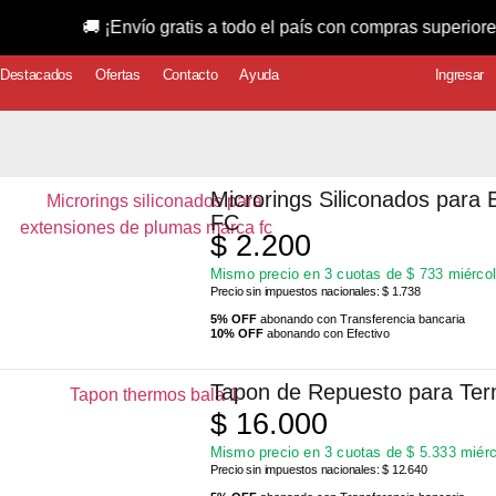
ío gratis a todo el país con compras superiores a $150.000!
Destacados
Ofertas
Contacto
Ayuda
Ingresar
Microrings Siliconados para
FC
$
2.200
Mismo precio en 3 cuotas de
$
733
miércol
Precio sin impuestos nacionales: $ 1.738
5% OFF
abonando con Transferencia bancaria
10% OFF
abonando con Efectivo
Tapon de Repuesto para Ter
$
16.000
Mismo precio en 3 cuotas de
$
5.333
miérc
Precio sin impuestos nacionales: $ 12.640