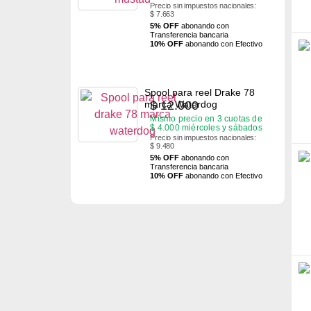
Precio sin impuestos nacionales:
$ 7.663
5% OFF
abonando con
Transferencia bancaria
10% OFF
abonando con Efectivo
Spool para reel Drake 78
$
12.000
marca Waterdog
Mismo precio en 3 cuotas de
$
4.000
miércoles y sábados
Precio sin impuestos nacionales:
$ 9.480
5% OFF
abonando con
Transferencia bancaria
10% OFF
abonando con Efectivo