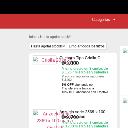
🚚 ¡Env
Categorías
Inicio
/ Hasta agotar stock!!!
×
Hasta agotar stock!!!
Limpiar todos los filtros
Cuchara Tipo Criolla C
$
3.800
marca FC
Mismo precio en 3 cuotas de
$
1.267
miércoles y sábados
Precio sin impuestos nacionales:
$ 3.002
5% OFF
abonando con
Transferencia bancaria
10% OFF
abonando con Efectivo
Anzuelo serie 2369 x 100
$
9.700
marca Mustad
Mismo precio en 3 cuotas de
$
3.233
miércoles y sábados