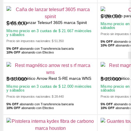
Clicker Solo pa
$
28.000
Caña de Lanzar Telesurf 3605 marca Spinit
$
65.000
Mismo precio en
sábados
Mismo precio en 3 cuotas de
$
21.667
miércoles
Precio sin impuestos 
y sábados
Precio sin impuestos nacionales: $ 51.350
5% OFF
abonando co
10% OFF
abonando c
5% OFF
abonando con Transferencia bancaria
10% OFF
abonando con Efectivo
Rest Magnético Arrow Rest S-RE marca WNS
Rest Magnético
$
36.000
$
25.000
Mismo precio en 3 cuotas de
$
12.000
miércoles
Mismo precio en
y sábados
sábados
Precio sin impuestos nacionales: $ 28.440
Precio sin impuestos 
5% OFF
abonando con Transferencia bancaria
5% OFF
abonando co
10% OFF
abonando con Efectivo
10% OFF
abonando c