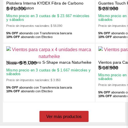
Pistolera Interna KYDEX Fibra de Carbono
Guantes Touch 
$
71.000
$
25.000
marca Houston
Naturheike
Mismo precio en 3 cuotas de
$
23.667
miércoles
Mismo precio en
y sábados
sábados
Precio sin impuestos nacionales: $ 56.090
Precio sin impuestos 
5% OFF
abonando con Transferencia bancaria
5% OFF
abonando co
10% OFF
abonando con Efectivo
10% OFF
abonando c
Mosquetón Llavero S-Shape marca Naturheike
Vientos para Ca
$
5.000
Desde
$
16.500
Naturheike
Mismo precio en 3 cuotas de
$
1.667
miércoles y
sábados
Mismo precio en
sábados
Precio sin impuestos nacionales: $ 3.950
Precio sin impuestos 
5% OFF
abonando con Transferencia bancaria
10% OFF
abonando con Efectivo
5% OFF
abonando co
10% OFF
abonando c
Ver más productos