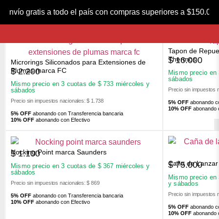
FILTROS
×
Obba
Limpiar todos los filtros
Envío gratis a todo el país con compras superiores a $150.0
Tapon de Repues
$
16.000
Thermos
Microrings Siliconados para Extensiones de
$
2.200
Plumas marca FC
Mismo precio en
sábados
Mismo precio en 3 cuotas de
$
733
miércoles y
Precio sin impuestos 
sábados
Precio sin impuestos nacionales: $ 1.738
5% OFF
abonando co
10% OFF
abonando c
5% OFF
abonando con Transferencia bancaria
10% OFF
abonando con Efectivo
Nocking Point marca Saunders
$
1.100
Caña de Lanzar 
$
75.000
Mismo precio en 3 cuotas de
$
367
miércoles y
sábados
Mismo precio en
Precio sin impuestos nacionales: $ 869
y sábados
Precio sin impuestos 
5% OFF
abonando con Transferencia bancaria
10% OFF
abonando con Efectivo
5% OFF
abonando co
10% OFF
abonando c