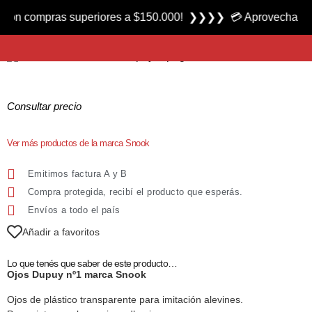
Producto nuevo
compras superiores a $150.000! ❯❯❯❯ 💳 Aprovecha las 3 cuot
Ojos Dupuy nº1 marca Snook
Consultar precio
Ver más productos de la marca Snook
Emitimos factura A y B
Compra protegida, recibí el producto que esperás.
Envíos a todo el país
Añadir a favoritos
Lo que tenés que saber de este producto…
Ojos Dupuy nº1 marca Snook
Ojos de plástico transparente para imitación alevines.