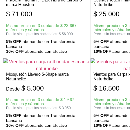
Pistolera Interna KYDEX Fibra de Carbono
Guantes Touch Prim
marca Houston
Naturheike
$
71.000
$
25.000
Mismo precio en 3 cuotas de
$
23.667
Mismo precio en 3 
miércoles y sábados
miércoles y sábado
Precio sin impuestos nacionales:
$
56.090
Precio sin impuestos n
5% OFF
abonando con Transferencia
5% OFF
abonando c
bancaria
bancaria
10% OFF
abonando con Efectivo
10% OFF
abonando 
Mosquetón Llavero S-Shape marca
Vientos para Carpa 
Naturheike
Naturheike
$
5.000
$
16.500
Desde
Mismo precio en 3 cuotas de
$
1.667
Mismo precio en 3 
miércoles y sábados
miércoles y sábado
Precio sin impuestos nacionales:
$
3.950
Precio sin impuestos n
5% OFF
abonando con Transferencia
5% OFF
abonando c
bancaria
bancaria
10% OFF
abonando con Efectivo
10% OFF
abonando 