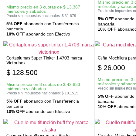
Mismo precio en 3 
miércoles y sábado
Mismo precio en 3 cuotas de
$
13.367
miércoles y sábados
Precio sin impuestos n
Precio sin impuestos nacionales:
$
31.679
5% OFF
abonando c
5% OFF
abonando con Transferencia
bancaria
bancaria
10% OFF
abonando 
10% OFF
abonando con Efectivo
Cortaplumas Super Tinker 1.4703 marca
Caña Mochilera para
Victorinox
$
26.000
$
128.500
Mismo precio en 3 
miércoles y sábado
Mismo precio en 3 cuotas de
$
42.833
miércoles y sábados
Precio sin impuestos n
Precio sin impuestos nacionales:
$
101.515
5% OFF
abonando c
5% OFF
abonando con Transferencia
bancaria
bancaria
10% OFF
abonando 
10% OFF
abonando con Efectivo
Guantes Liner Blazer marca Alaska
Guantes Mitón Fores