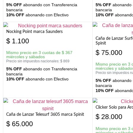
5% OFF
abonando con Transferencia
5% OFF
abonando c
bancaria
bancaria
10% OFF
abonando con Efectivo
10% OFF
abonando 
Nocking Point marca Saunders
Caña de Lanzar Sur
$
1.100
Spinit
$
75.000
Mismo precio en 3 cuotas de
$
367
miércoles y sábados
Precio sin impuestos nacionales:
$
869
Mismo precio en 3 
miércoles y sábado
5% OFF
abonando con Transferencia
Precio sin impuestos n
bancaria
10% OFF
abonando con Efectivo
5% OFF
abonando c
bancaria
10% OFF
abonando 
Clicker Solo para A
Caña de Lanzar Telesurf 3605 marca Spinit
$
28.000
$
65.000
Mismo precio en 3 
miércoles y sábado