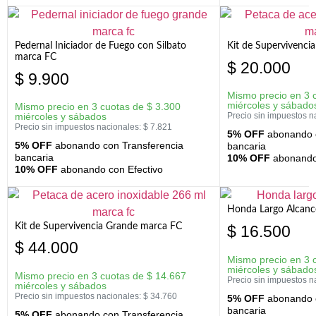
Pedernal Iniciador de Fuego con Silbato
Kit de Supervivenc
marca FC
$
20.000
$
9.900
Mismo precio en 3 
miércoles y sábado
Mismo precio en 3 cuotas de
$
3.300
miércoles y sábados
Precio sin impuestos n
Precio sin impuestos nacionales:
$
7.821
5% OFF
abonando c
5% OFF
abonando con Transferencia
bancaria
bancaria
10% OFF
abonando 
10% OFF
abonando con Efectivo
Honda Largo Alcanc
Kit de Supervivencia Grande marca FC
$
16.500
$
44.000
Mismo precio en 3 
miércoles y sábado
Mismo precio en 3 cuotas de
$
14.667
Precio sin impuestos n
miércoles y sábados
Precio sin impuestos nacionales:
$
34.760
5% OFF
abonando c
bancaria
5% OFF
abonando con Transferencia