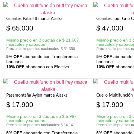
Guantes Patrol II marca Alaska
Guantes Tour Grip C
$
65.000
$
47.000
Mismo precio en 3 cuotas de
$
21.667
Mismo precio en 3 
miércoles y sábados
miércoles y sábado
Precio sin impuestos nacionales:
$
51.350
Precio sin impuestos n
5% OFF
abonando con Transferencia
5% OFF
abonando c
bancaria
bancaria
10% OFF
abonando con Efectivo
10% OFF
abonando 
Pasamontaña Aylen marca Alaska
Cuello Multifunción
$
17.900
$
17.900
Mismo precio en 3 cuotas de
$
5.967
Mismo precio en 3 
miércoles y sábados
miércoles y sábado
Precio sin impuestos nacionales:
$
14.141
Precio sin impuestos n
5% OFF
abonando con Transferencia
5% OFF
abonando c