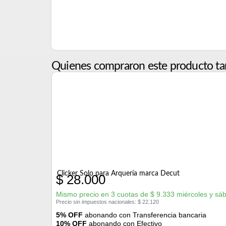
Quienes compraron este producto ta
Clicker Solo para Arquería marca Decut
$
28.000
Mismo precio en 3 cuotas de
$
9.333
miércoles y sá
Precio sin impuestos nacionales:
$
22.120
5% OFF
abonando con Transferencia bancaria
10% OFF
abonando con Efectivo