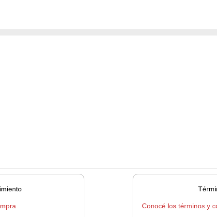
imiento
Térmi
ompra
Conocé los términos y c