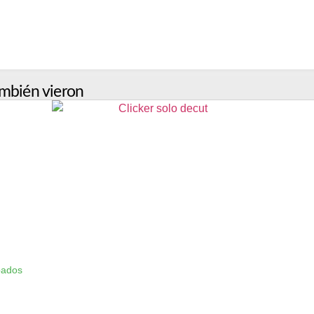
mbién vieron
bados