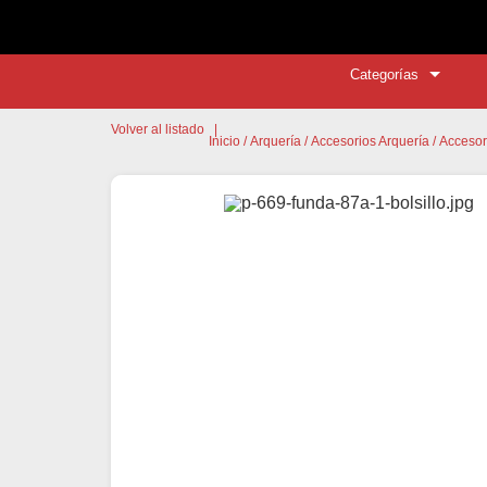
Categorías
Volver al listado
|
Inicio
/
Arquería
/
Accesorios Arquería
/
Accesor