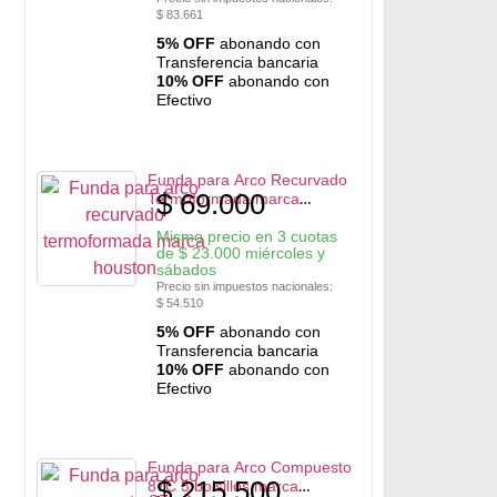
$
83.661
5% OFF
abonando con
Transferencia bancaria
10% OFF
abonando con
Efectivo
Funda para Arco Recurvado
$
69.000
Termoformada marca
Houston
Mismo precio en 3 cuotas
de
$
23.000
miércoles y
sábados
Precio sin impuestos nacionales:
$
54.510
5% OFF
abonando con
Transferencia bancaria
10% OFF
abonando con
Efectivo
Funda para Arco Compuesto
$
215.500
87C 3 bolsillos marca