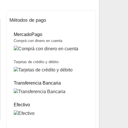
Métodos de pago
MercadoPago
Comprá con dinero en cuenta
Tarjetas de crédito y débito
Funda para Arco Recurvado Termoformada marca Houston
$
69.000
Transferencia Bancaria
Mismo precio en 3 cuotas de
$
23.000
miércoles y sábados
Precio sin impuestos nacionales:
$
54.510
5% OFF
abonando con Transferencia bancaria
10% OFF
abonando con Efectivo
Efectivo