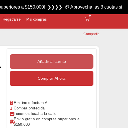
 a $150.000! ❯❯❯❯ 💳 Aprovecha las 3 cuotas sin interés mié
0
Registrarse
Mis compras
Compartir
Añadir al carrito
A
Comprar Ahora
Emitimos factura A
Compra protegida
Tenemos local a la calle
Envio gratis en compras superiores a
$150.000