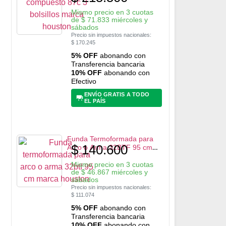
Houston
Mismo precio en 3 cuotas
de
$
71.833
miércoles y
sábados
Precio sin impuestos nacionales:
$
170.245
5% OFF
abonando con
Transferencia bancaria
10% OFF
abonando con
Efectivo
ENVÍO GRATIS A TODO
EL PAÍS
Funda Termoformada para
$
140.600
Arco o Arma 32BTF 95 cm
marca Houston
Mismo precio en 3 cuotas
de
$
46.867
miércoles y
sábados
Precio sin impuestos nacionales:
$
111.074
5% OFF
abonando con
Transferencia bancaria
10% OFF
abonando con