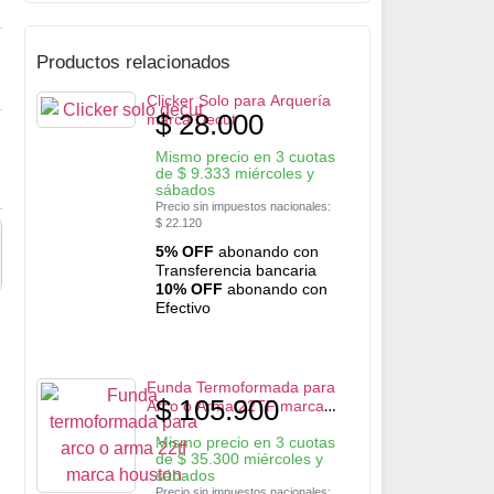
Productos relacionados
Clicker Solo para Arquería
$
28.000
marca Decut
Mismo precio en 3 cuotas
de
$
9.333
miércoles y
sábados
Precio sin impuestos nacionales:
$
22.120
5% OFF
abonando con
Transferencia bancaria
10% OFF
abonando con
Efectivo
Funda Termoformada para
$
105.900
Arco o Arma 22TF marca
Houston
Mismo precio en 3 cuotas
de
$
35.300
miércoles y
sábados
Precio sin impuestos nacionales: