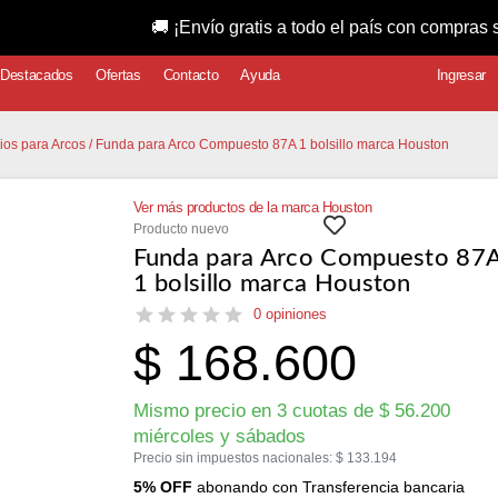
🚚 ¡Envío gratis a todo el país con compras superiores
Destacados
Ofertas
Contacto
Ayuda
Ingresar
ios para Arcos
/ Funda para Arco Compuesto 87A 1 bolsillo marca Houston
Ver más productos de la marca Houston
Producto nuevo
Funda para Arco Compuesto 87
1 bolsillo marca Houston
0 opiniones
$
168.600
Mismo precio en 3 cuotas de
$
56.200
miércoles y sábados
Precio sin impuestos nacionales:
$
133.194
5% OFF
abonando con Transferencia bancaria